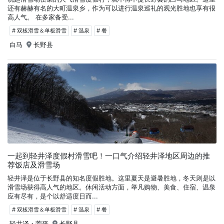
还有赫赫有名的大町温泉乡，作为可以进行温泉巡礼的观光胜地也享有很
高人气。 在多家备受...
# 双板滑雪＆单板滑雪
# 温泉
# 餐
白马
长野县
一起到轻井泽度假村滑雪吧！一口气介绍轻井泽地区周边的推
荐饭店及滑雪场
轻井泽是位于长野县的知名度假胜地。这里夏天是避暑胜地，冬天则是以
滑雪场获得高人气的地区。休闲活动方面，举凡购物、美食、住宿、温泉
应有尽有，是个以舒适度日而...
# 双板滑雪＆单板滑雪
# 温泉
# 餐
轻井泽・菅平
长野县