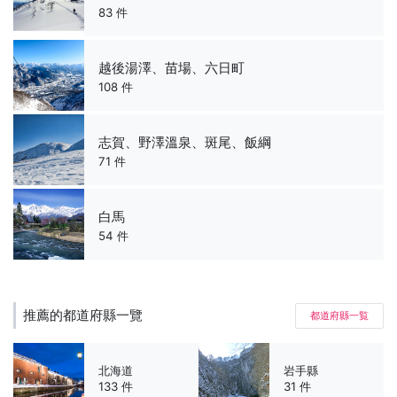
83 件
越後湯澤、苗場、六日町
108 件
志賀、野澤溫泉、斑尾、飯綱
71 件
白馬
54 件
推薦的都道府縣一覽
都道府縣一覧
北海道
岩手縣
133 件
31 件