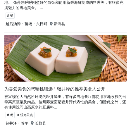
地。 像是热呼呼刚煮好的白饭和使用新鲜海鲜制成的料理等，有很多充
满魅力的当地美食。 ...
# 餐
越后汤泽・苗场・六日町
新潟县
为喜爱美食的您精挑细选！轻井泽的推荐美食大公开
被富饶的大自然所环绕的轻井泽里，有许多当地餐厅都使用在地收获的当
季高原蔬菜及肉品。信州荞麦面是轻井泽代表性的美食，但除此之外，还
有使用浅间山高原水的豆腐料...
# 餐
# 观光景点
轻井泽・菅平
长野县