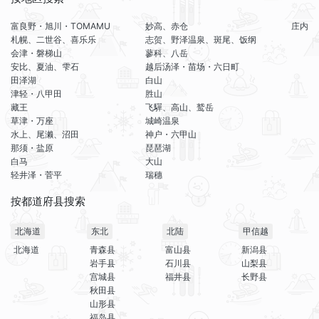
富良野・旭川・TOMAMU
妙高、赤仓
庄内
札幌、二世谷、喜乐乐
志贺、野泽温泉、斑尾、饭纲
会津・磐梯山
蓼科、八岳
安比、夏油、雫石
越后汤泽・苗场・六日町
田泽湖
白山
津轻・八甲田
胜山
藏王
飞驒、高山、鹫岳
草津・万座
城崎温泉
水上、尾濑、沼田
神户・六甲山
那须・盐原
琵琶湖
白马
大山
轻井泽・菅平
瑞穗
按都道府县搜索
北海道
东北
北陆
甲信越
北海道
青森县
富山县
新潟县
岩手县
石川县
山梨县
宫城县
福井县
长野县
秋田县
山形县
福岛县