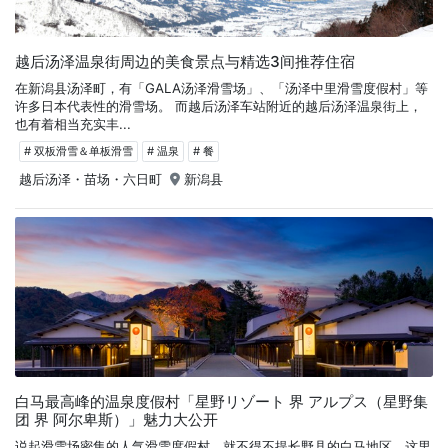
越后汤泽温泉街周边的美食景点与精选3间推荐住宿
在新潟县汤泽町，有「GALA汤泽滑雪场」、「汤泽中里滑雪度假村」等
许多日本代表性的滑雪场。 而越后汤泽车站附近的越后汤泽温泉街上，
也有着相当充实丰...
# 双板滑雪＆单板滑雪
# 温泉
# 餐
越后汤泽・苗场・六日町
新潟县
白马最高峰的温泉度假村「星野リゾート 界 アルプス（星野集
团 界 阿尔卑斯）」魅力大公开
说起滑雪场密集的人气滑雪度假村，就不得不提长野县的白马地区。这里