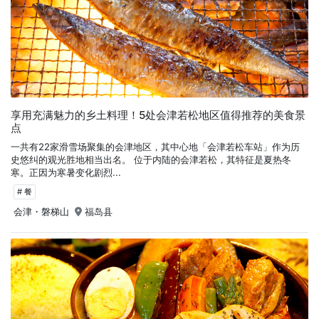
享用充满魅力的乡土料理！5处会津若松地区值得推荐的美食景
点
一共有22家滑雪场聚集的会津地区，其中心地「会津若松车站」作为历
史悠纠的观光胜地相当出名。 位于内陆的会津若松，其特征是夏热冬
寒。正因为寒暑变化剧烈...
# 餐
会津・磐梯山
福岛县