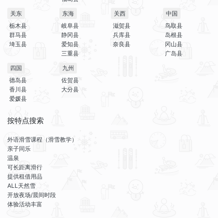
关东
东海
关西
中国
栃木县
岐阜县
滋贺县
鸟取县
群马县
静冈县
兵库县
岛根县
埼玉县
爱知县
奈良县
冈山县
三重县
广岛县
四国
九州
德岛县
佐贺县
香川县
大分县
爱媛县
按特点搜索
外语滑雪课程（滑雪教学）
亲子同乐
温泉
可长距离滑行
提供租借用品
ALL天然雪
开放夜场/晨间时段
体验活动丰富