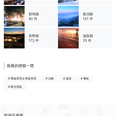
群馬縣
新潟縣
82 件
137 件
長野縣
滋賀縣
172 件
25 件
推薦的標籤一覽
# 雙板滑雪＆單板滑雪
# 活動
# 溫泉
# 餐飲
# 觀光景點
按地区搜索