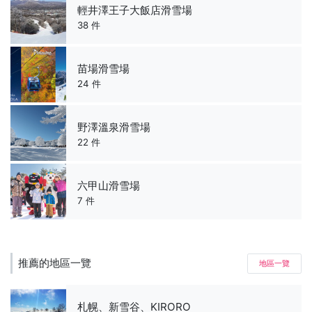
輕井澤王子大飯店滑雪場
38 件
苗場滑雪場
24 件
野澤溫泉滑雪場
22 件
六甲山滑雪場
7 件
推薦的地區一覽
地區一覽
札幌、新雪谷、KIRORO