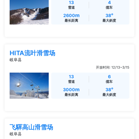
13
4
雪道
缆车
m
°
2600
38
最长距离
最大斜度
HITA流叶滑雪场
岐阜县
开放时间: 12/13~3/15
13
6
雪道
缆车
m
°
3000
38
最长距离
最大斜度
飞驒高山滑雪场
岐阜县