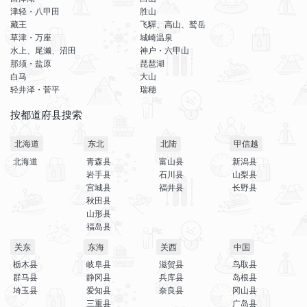
津轻・八甲田
胜山
藏王
飞驒、高山、鹫岳
草津・万座
城崎温泉
水上、尾濑、沼田
神户・六甲山
那须・盐原
琵琶湖
白马
大山
轻井泽・菅平
瑞穗
按都道府县搜索
北海道
东北
北陆
甲信越
北海道
青森县
富山县
新潟县
岩手县
石川县
山梨县
宫城县
福井县
长野县
秋田县
山形县
福岛县
关东
东海
关西
中国
栃木县
岐阜县
滋贺县
鸟取县
群马县
静冈县
兵库县
岛根县
埼玉县
爱知县
奈良县
冈山县
三重县
广岛县