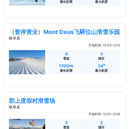
最长距离
最大斜度
（暂停营业）Mont Deus飞驒位山滑雪乐园
岐阜县
开放时间: 12/24~3/12
4
3
雪道
缆车
m
°
1700
24
最长距离
最大斜度
郡上度假村滑雪场
岐阜县
开放时间: 12/31~2/28
3
2
雪道
缆车