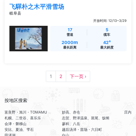
飞驒朴之木平滑雪场
岐阜县
开放时间: 12/13~3/29
17
5
雪道
缆车
m
°
2000
42
最长距离
最大斜度
1
2
下一页 ›
按地区搜索
富良野・旭川・TOMAMU
妙高、赤仓
庄内
札幌、二世谷、喜乐乐
志贺、野泽温泉、斑尾、饭纲
会津・磐梯山
蓼科、八岳
安比、夏油、雫石
越后汤泽・苗场・六日町
田泽湖
白山