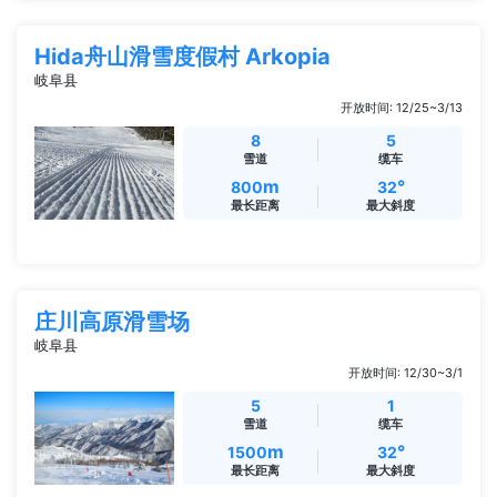
Hida舟山滑雪度假村 Arkopia
岐阜县
开放时间: 12/25~3/13
8
5
雪道
缆车
m
°
800
32
最长距离
最大斜度
庄川高原滑雪场
岐阜县
开放时间: 12/30~3/1
5
1
雪道
缆车
m
°
1500
32
最长距离
最大斜度