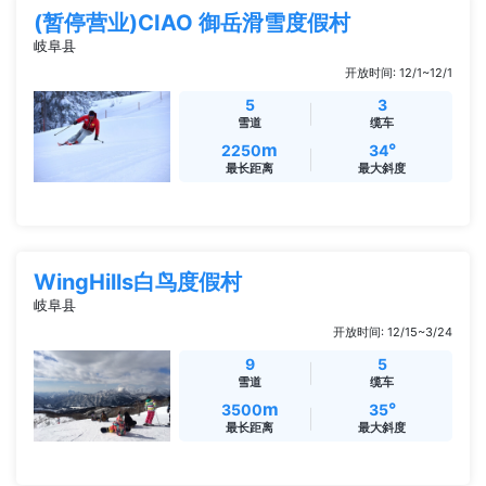
(暂停营业)CIAO 御岳滑雪度假村
岐阜县
开放时间: 12/1~12/1
5
3
雪道
缆车
m
°
2250
34
最长距离
最大斜度
WingHills白鸟度假村
岐阜县
开放时间: 12/15~3/24
9
5
雪道
缆车
m
°
3500
35
最长距离
最大斜度