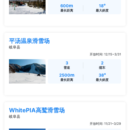
m
°
600
18
最长距离
最大斜度
平汤温泉滑雪场
岐阜县
开放时间: 12/15~3/31
3
2
雪道
缆车
m
°
2500
38
最长距离
最大斜度
WhitePIA高鹫滑雪场
岐阜县
开放时间: 11/21~3/29