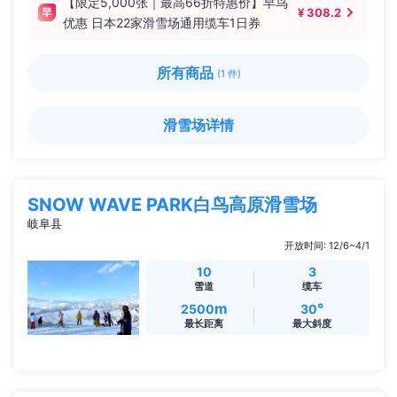
【限定5,000张｜最高66折特惠价】早鸟
¥ 308.2
优惠 日本22家滑雪场通用缆车1日券
所有商品
(1 件)
滑雪场详情
SNOW WAVE PARK白鸟高原滑雪场
岐阜县
开放时间: 12/6~4/1
10
3
雪道
缆车
m
°
2500
30
最长距离
最大斜度