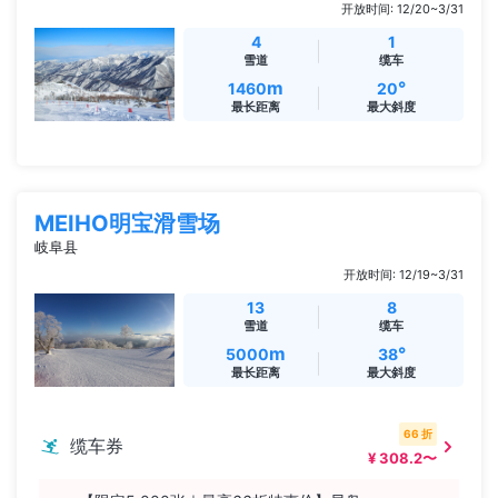
开放时间: 12/20~3/31
4
1
雪道
缆车
m
°
1460
20
最长距离
最大斜度
MEIHO明宝滑雪场
岐阜县
开放时间: 12/19~3/31
13
8
雪道
缆车
m
°
5000
38
最长距离
最大斜度
66 折
缆车券
¥ 308.2〜