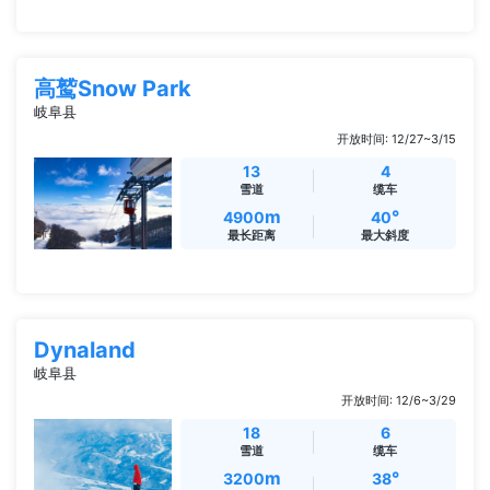
高鹫Snow Park
岐阜县
开放时间: 12/27~3/15
13
4
雪道
缆车
m
°
4900
40
最长距离
最大斜度
Dynaland
岐阜县
开放时间: 12/6~3/29
18
6
雪道
缆车
m
°
3200
38