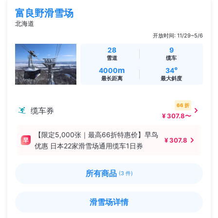
富良野滑雪场
北海道
开放时间: 11/29~5/6
28
9
雪道
缆车
m
°
4000
34
最长距离
最大斜度
66 折
缆车券
¥ 307.8〜
【限定5,000张｜最高66折特惠价】早鸟
¥ 307.8
优惠 日本22家滑雪场通用缆车1日券
所有商品
(3 件)
滑雪场详情