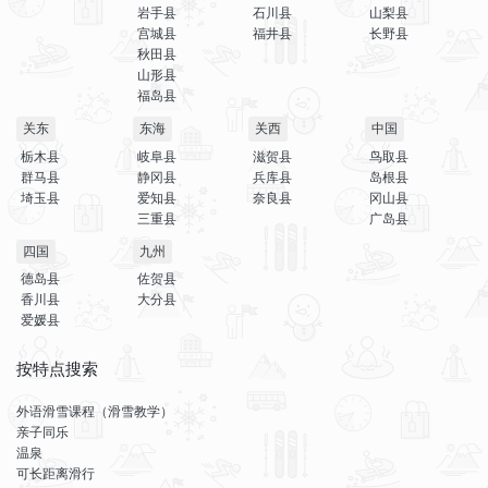
岩手县
石川县
山梨县
宫城县
福井县
长野县
秋田县
山形县
福岛县
关东
东海
关西
中国
栃木县
岐阜县
滋贺县
鸟取县
群马县
静冈县
兵库县
岛根县
埼玉县
爱知县
奈良县
冈山县
三重县
广岛县
四国
九州
德岛县
佐贺县
香川县
大分县
爱媛县
按特点搜索
外语滑雪课程（滑雪教学）
亲子同乐
温泉
可长距离滑行