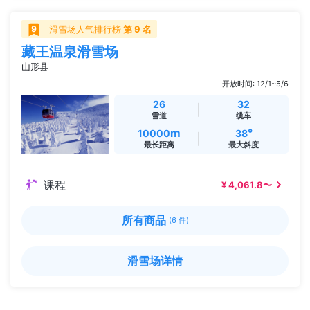
滑雪场人气排行榜
第 9 名
藏王温泉滑雪场
山形县
开放时间: 12/1~5/6
26
32
雪道
缆车
m
°
10000
38
最长距离
最大斜度
课程
¥ 4,061.8〜
所有商品
(6 件)
滑雪场详情