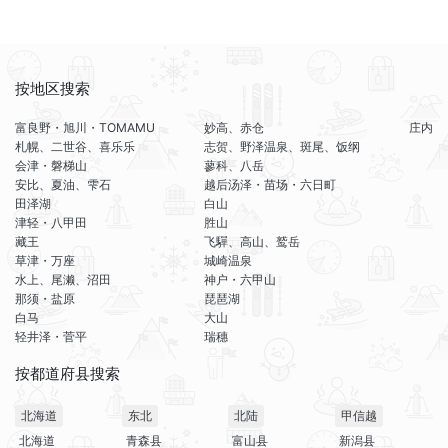
按地区搜索
富良野・旭川・TOMAMU
妙高、赤仓
庄内
札幌、二世谷、喜乐乐
志贺、野泽温泉、斑尾、饭纲
会津・磐梯山
蓼科、八岳
安比、夏油、雫石
越后汤泽・苗场・六日町
田泽湖
白山
津轻・八甲田
胜山
藏王
飞驒、高山、鹫岳
草津・万座
城崎温泉
水上、尾濑、沼田
神户・六甲山
那须・盐原
琵琶湖
白马
大山
轻井泽・菅平
瑞穗
按都道府县搜索
北海道
东北
北陆
甲信越
北海道
青森县
富山县
新潟县