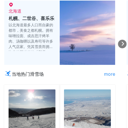
北海道
札幌、二世谷、喜乐乐
以北海道最多人口而自豪的
都市，美食之都札幌。拥有
味噌拉面、成吉思汗烤羊
肉、汤咖喱以及寿司等许多
人气店家。凭其雪质而拥有
许多外国粉丝的「新雪
谷」，以及以白浊温泉而闻
名的「登别」亦魅力十足。
当地热门滑雪场
more