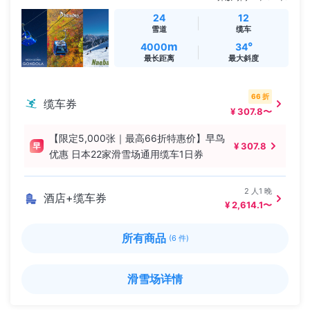
24
12
雪道
缆车
m
°
4000
34
最长距离
最大斜度
66 折
缆车券
¥ 307.8〜
【限定5,000张｜最高66折特惠价】早鸟
¥ 307.8
优惠 日本22家滑雪场通用缆车1日券
2 人1 晚
酒店+缆车券
¥ 2,614.1〜
所有商品
(6 件)
滑雪场详情