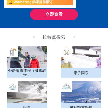
🔔 WAmazing 独家提前预订
立即查看
按特点搜索
外语滑雪课程（滑雪教
亲子同乐
学）
温泉
可长距离滑行