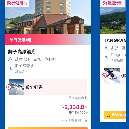
滑进滑出
滑进滑出
每日仅限1组 !
TANGRA
志贺、野
舞子高原酒店
Tangram S
越后汤泽・苗场・六日町
滑雪场内
舞子滑雪场
滑雪场内
缆车
缆车1日券
另有其他套餐
2,338.8~
¥
JPY 54,700~
🔔 WAma
2 人 1 晚 带缆车券