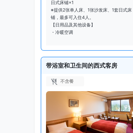
日式床铺×1

※提供2张单人床、1张沙发床、1套日式床
铺，最多可入住4人。

【日用品及其他设备】

・冷暖空调
带浴室和卫生间的西式客房
不含餐