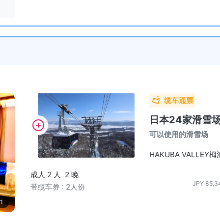
缆车通票
日本24家滑雪
可以使用的滑雪场
HAKUBA VALLE
成人 2 人
2 晚
JPY
85,3
带缆车券 : 2人份
1