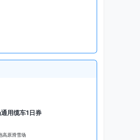
场通用缆车1日券
Y栂池高原滑雪场