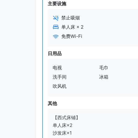
主要设施
禁止吸烟
单人床
×
2
免费Wi-Fi
日用品
电视
毛巾
洗手间
冰箱
吹风机
其他
【西式床铺】

单人床×2

沙发床×1
