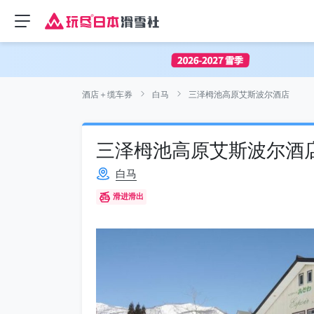
酒店＋缆车券
白马
三泽栂池高原艾斯波尔酒店
三泽栂池高原艾斯波尔酒
白马
滑进滑出