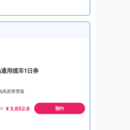
场通用缆车1日券
Y栂池高原滑雪场
¥ 3,652.8
预约
48