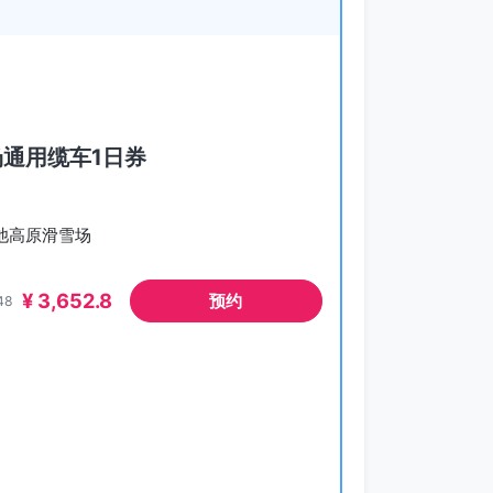
场通用缆车1日券
Y栂池高原滑雪场
¥ 3,652.8
预约
48