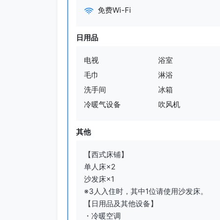
免费Wi-Fi
日用品
电视
浴室
毛巾
淋浴
洗手间
冰箱
冷暖气设备
吹风机
其他
【西式床铺】

单人床×2

沙发床×1

※3人入住时，其中1位请使用沙发床。

【日用品及其他设备】

・冷暖空调