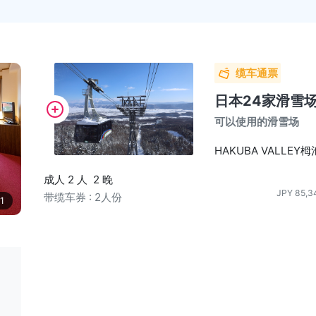
缆车通票
日本24家滑雪
可以使用的滑雪场
HAKUBA VALLE
成人 2 人
2 晚
JPY
85,3
带缆车券 : 2人份
1