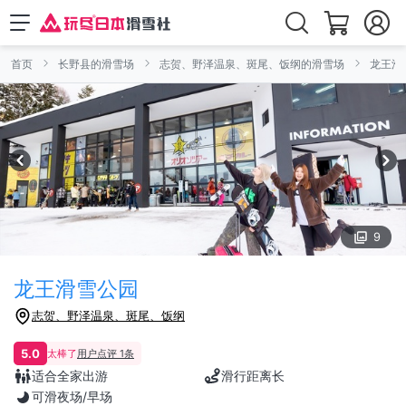
首页
长野县的滑雪场
志贺、野泽温泉、斑尾、饭纲的滑雪场
龙王滑
9
龙王滑雪公园
志贺、野泽温泉、斑尾、饭纲
5.0
太棒了
用户点评 1条
适合全家出游
滑行距离长
可滑夜场/早场