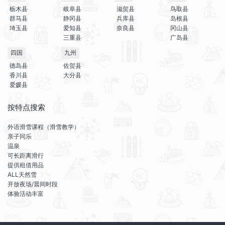
栃木县
岐阜县
滋贺县
鸟取县
群马县
静冈县
兵库县
岛根县
埼玉县
爱知县
奈良县
冈山县
三重县
广岛县
四国
九州
德岛县
佐贺县
香川县
大分县
爱媛县
按特点搜索
外语滑雪课程（滑雪教学）
亲子同乐
温泉
可长距离滑行
提供租借用品
ALL天然雪
开放夜场/晨间时段
体验活动丰富