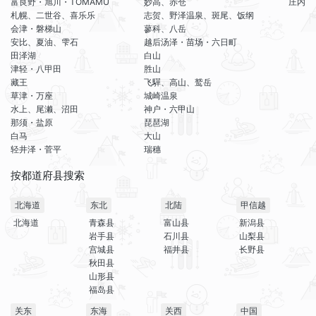
富良野・旭川・TOMAMU
妙高、赤仓
庄内
札幌、二世谷、喜乐乐
志贺、野泽温泉、斑尾、饭纲
会津・磐梯山
蓼科、八岳
安比、夏油、雫石
越后汤泽・苗场・六日町
田泽湖
白山
津轻・八甲田
胜山
藏王
飞驒、高山、鹫岳
草津・万座
城崎温泉
水上、尾濑、沼田
神户・六甲山
那须・盐原
琵琶湖
白马
大山
轻井泽・菅平
瑞穗
按都道府县搜索
北海道
东北
北陆
甲信越
北海道
青森县
富山县
新潟县
岩手县
石川县
山梨县
宫城县
福井县
长野县
秋田县
山形县
福岛县
关东
东海
关西
中国