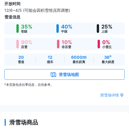
开放时间
12/6~4/5 (可能会因积雪情况而调整)
雪道信息
35%
40%
25%
初级
中级
上级
90%
10%
0%
压雪
非压雪
小雪丘
m
°
20
12
6000
36
雪道
缆车
最长距离
最大斜度
滑雪场地图
*本页面包含往季信息，仅供参考。
滑雪场详情
滑雪场商品