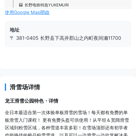
长野电铁特急YUKEMURI
45 分
JPY 1,590
使用Google Map開啟
汤田中站
地址
〒 381-0405 长野县下高井郡山之内町夜间濑11700
免费接送巴士
30 分
龙王滑雪公园
滑雪场详情
龙王滑雪公园特色・详情
全日本最适合第一次体验单板滑雪的雪场！每天都有免费的单
板滑雪入门课程！ 更有免费头盔可供使用！从平坦＆宽阔滑雪
区域到粉雪区域，各种雪道丰富多彩！在雪场顶部还有初学者
也能挑战的极品粉雪雪道，以及可以一边滑雪一边欣赏树冰美