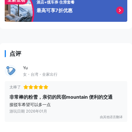
酒店+缆车券 住滑套餐
最高可享7折优惠
点评
Yu
女・台湾・全家出行
太棒了
非常棒的粉雪，亲切的民宿mountain 便利的交通
接驳车希望可以多一点
游玩日期 2026年01月
由其他语言翻译