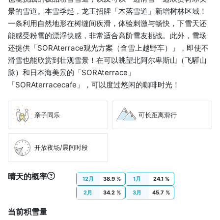
景的雪道。本雪季起，龙王招牌「木落雪道」新增树林区域！
一条利用自然地形在树缝间疾滑，体验刺激与畅快，下雪天还
能感受粉雪的漂浮快感，非常适合高阶雪友挑战。此外，雪场
还提供「SORAterrace观光方案（含雪上越野车）」，即使不
滑雪也能欣赏到壮观雪景！在可以眺望北阿尔卑斯山（飞驒山
脉）和日本海美景的「SORAterrace」
「SORAterracecafe」，可以度过悠闲的咖啡时光！
亲子同乐
可长距离滑行
开放夜场/晨间时段
晴天的概率
12月
38.9 %
1月
24.1 %
2月
34.2 %
3月
45.7 %
当前积雪量