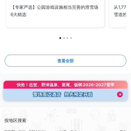
【专家严选】公园游戏设施相当完善的滑雪场
从1,7
6大精选
雪道的
查看全部
快抢！
志贺、野泽温泉、斑尾、饭纲
2026-2027雪季
按地区搜索