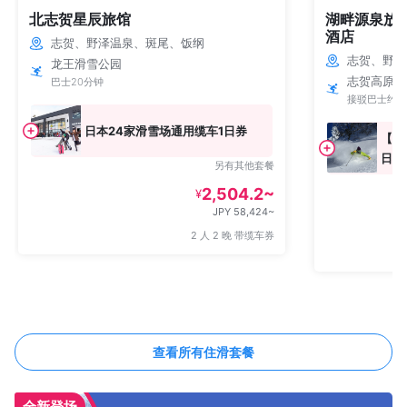
北志贺星辰旅馆
湖畔源泉放
酒店
志贺、野泽温泉、斑尾、饭纲
志贺、野泽
龙王滑雪公园
志贺高原 
巴士20分钟
接驳巴士约3
日本24家滑雪场通用缆车1日券
【二
日券
另有其他套餐
2,504.2~
¥
JPY 58,424~
2 人 2 晚 带缆车券
查看所有住滑套餐
全新登场