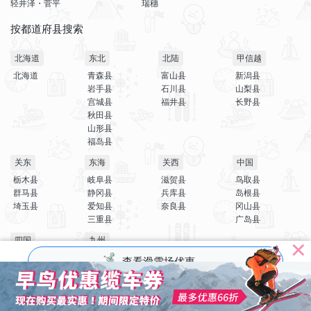
轻井泽・菅平
瑞穗
按都道府县搜索
北海道
东北
北陆
甲信越
北海道
青森县
富山县
新潟县
岩手县
石川县
山梨县
宫城县
福井县
长野县
秋田县
山形县
福岛县
关东
东海
关西
中国
栃木县
岐阜县
滋贺县
鸟取县
群马县
静冈县
兵库县
岛根县
埼玉县
爱知县
奈良县
冈山县
三重县
广岛县
四国
九州
德岛县
佐贺县
查看滑雪场优惠
香川县
大分县
爱媛县