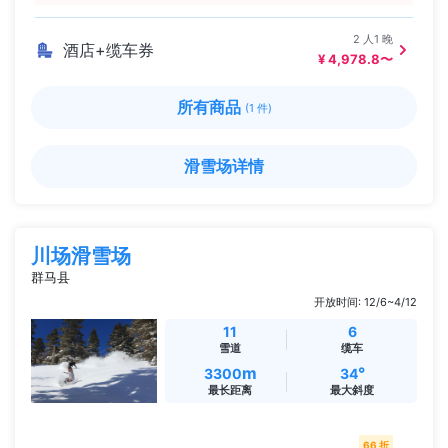
2 人1 晚
酒店+缆车券
¥ 4,978.8〜
所有商品
(1 件)
滑雪场详情
川场滑雪场
群马县
开放时间: 12/6~4/12
11
6
雪道
缆车
m
°
3300
34
最长距离
最大斜度
66 折