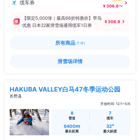
缆车券
¥ 306.8〜
【限定5,000张｜最高66折特惠价】早鸟
¥ 306.8
优惠 日本22家滑雪场通用缆车1日券
所有商品
(1 件)
滑雪场详情
HAKUBA VALLEY白马47冬季运动公园
长野县
开放时间: 12/1~5/6
8
7
雪道
缆车
m
°
6400
32
最长距离
最大斜度