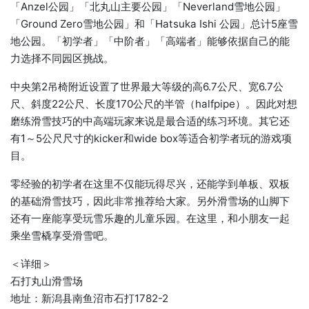
「Anzel公园」「北丸山主要公园」「Neverland雪地公园」
「Ground Zero雪地公园」和「Hatsuka Ishi 公园」总计5座雪
地公园。「初学者」「中阶者」「高端者」能够依据自己的能
力选择不同园区挑战。
中央第2吊椅附近设置了世界最大等级的高6.7公尺、宽6.7公
尺、斜度22公尺、长度170公尺的半管（halfpipe）。因此对想
磨练滑雪技巧的中高端玩家来说是最合适的练习环境。其它还
有1～5公尺尺寸的kicker和wide box等适合初学者玩的游戏项
目。
零经验的初学者在这里不仅能玩得尽兴，还能学到单板、双板
的基础滑雪技巧，因此非常推荐给大家。另外滑雪场的山脚下
还有一座能享受玩雪乐趣的儿童乐园。在这里，和小朋友一起
乘坐雪橇享受滑雪吧。
＜详细＞
石打丸山滑雪场
地址：新潟县南鱼沼市石打1782-2