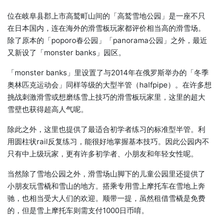
位在岐阜县郡上市高鹫町山间的「高鹫雪地公园」是一座不只
在日本国内，连在海外的滑雪板玩家都评价相当高的滑雪场。
除了原本的「poporo春公园」「panorama公园」之外，最近
又新设了「monster banks」园区。
「monster banks」里设置了与2014年在俄罗斯举办的「冬季
奥林匹克运动会」同样等级的大型半管（halfpipe）。在许多想
挑战刺激滑雪或想磨练雪上技巧的滑雪板玩家里，这里的超大
雪壁也获得超高人气呢。
除此之外，这里也提供了最适合初学者练习的标准型半管。利
用圆柱状rail反复练习，能很好地掌握基本技巧。因此公园内不
只有中上级玩家，更有许多初学者、小朋友和年轻女性呢。
当然除了雪地公园之外，滑雪场山脚下的儿童公园里还提供了
小朋友玩雪橇和雪山的地方。搭乘专用雪上摩托车在雪地上奔
驰，也相当受大人们的欢迎。顺带一提，虽然租借雪橇是免费
的，但是雪上摩托车则需支付1000日币唷。