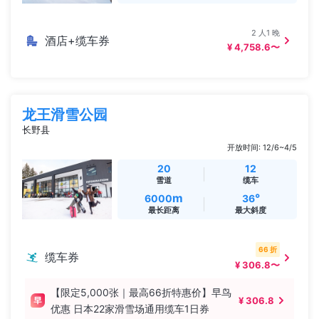
2 人1 晚
酒店+缆车券
¥ 4,758.6〜
龙王滑雪公园
长野县
开放时间: 12/6~4/5
20
12
雪道
缆车
m
°
6000
36
最长距离
最大斜度
66 折
缆车券
¥ 306.8〜
【限定5,000张｜最高66折特惠价】早鸟
¥ 306.8
优惠 日本22家滑雪场通用缆车1日券