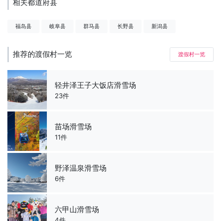
相关都道府县
福岛县
岐阜县
群马县
长野县
新潟县
推荐的渡假村一览
渡假村一览
轻井泽王子大饭店滑雪场
23件
苗场滑雪场
11件
野泽温泉滑雪场
6件
六甲山滑雪场
4件