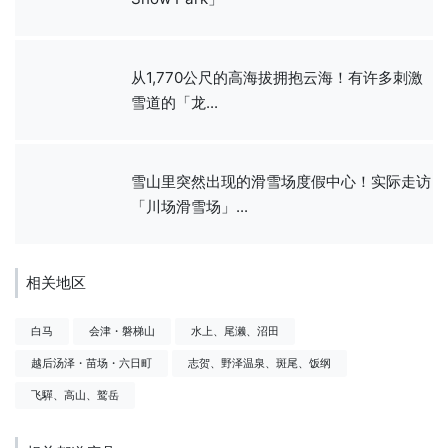
从1,770公尺的高海拔拥抱云海！有许多刺激
雪道的「龙...
雪山里突然出现的滑雪场度假中心！实际走访
「川场滑雪场」...
相关地区
白马
会津・磐梯山
水上、尾濑、沼田
越后汤泽・苗场・六日町
志贺、野泽温泉、斑尾、饭纲
飞驒、高山、鹫岳