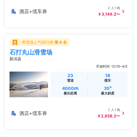
2 人1 晚
酒店+缆车券
¥ 3,146.2〜
滑雪场人气排行榜
第 6 名
石打丸山滑雪场
新潟县
开放时间: 12/19~4/5
23
18
雪道
缆车
m
°
4000
35
最长距离
最大斜度
2 人1 晚
酒店+缆车券
¥ 2,858.2〜