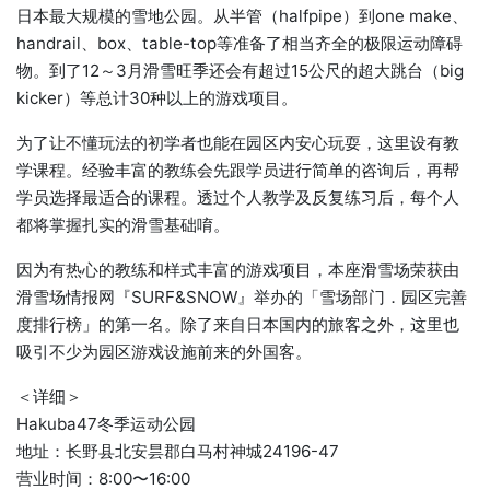
日本最大规模的雪地公园。从半管（halfpipe）到one make、
handrail、box、table-top等准备了相当齐全的极限运动障碍
物。到了12～3月滑雪旺季还会有超过15公尺的超大跳台（big
kicker）等总计30种以上的游戏项目。
为了让不懂玩法的初学者也能在园区内安心玩耍，这里设有教
学课程。经验丰富的教练会先跟学员进行简单的咨询后，再帮
学员选择最适合的课程。透过个人教学及反复练习后，每个人
都将掌握扎实的滑雪基础唷。
因为有热心的教练和样式丰富的游戏项目，本座滑雪场荣获由
滑雪场情报网『SURF&SNOW』举办的「雪场部门．园区完善
度排行榜」的第一名。除了来自日本国内的旅客之外，这里也
吸引不少为园区游戏设施前来的外国客。
＜详细＞
Hakuba47冬季运动公园
地址：长野县北安昙郡白马村神城24196-47
营业时间：8:00〜16:00