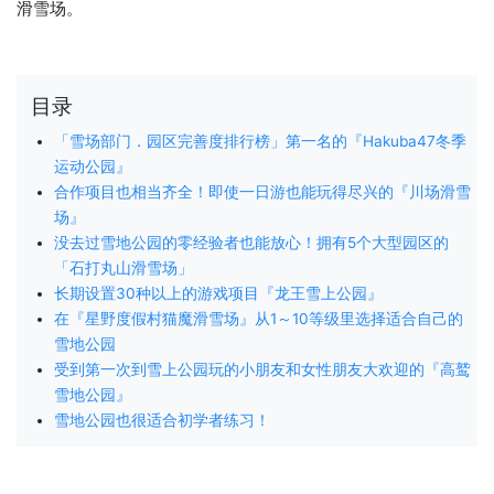
滑雪场。
目录
「雪场部门．园区完善度排行榜」第一名的『Hakuba47冬季
运动公园』
合作项目也相当齐全！即使一日游也能玩得尽兴的『川场滑雪
场』
没去过雪地公园的零经验者也能放心！拥有5个大型园区的
「石打丸山滑雪场」
长期设置30种以上的游戏项目『龙王雪上公园』
在『星野度假村猫魔滑雪场』从1～10等级里选择适合自己的
雪地公园
受到第一次到雪上公园玩的小朋友和女性朋友大欢迎的『高鹫
雪地公园』
雪地公园也很适合初学者练习！