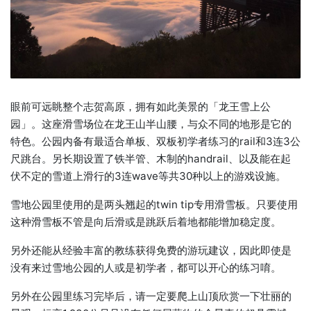
眼前可远眺整个志贺高原，拥有如此美景的「龙王雪上公
园」。这座滑雪场位在龙王山半山腰，与众不同的地形是它的
特色。公园内备有最适合单板、双板初学者练习的rail和3连3公
尺跳台。另长期设置了铁半管、木制的handrail、以及能在起
伏不定的雪道上滑行的3连wave等共30种以上的游戏设施。
雪地公园里使用的是两头翘起的twin tip专用滑雪板。只要使用
这种滑雪板不管是向后滑或是跳跃后着地都能增加稳定度。
另外还能从经验丰富的教练获得免费的游玩建议，因此即使是
没有来过雪地公园的人或是初学者，都可以开心的练习唷。
另外在公园里练习完毕后，请一定要爬上山顶欣赏一下壮丽的