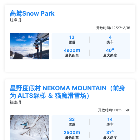
高鹫Snow Park
岐阜县
开放时间: 12/27~3/15
13
4
雪道
缆车
m
°
4900
40
最长距离
最大斜度
星野度假村 NEKOMA MOUNTAIN（前身
为 ALTS磐梯 ＆ 猫魔滑雪场）
福岛县
开放时间: 11/29~5/6
33
14
雪道
缆车
m
°
2500
37
最长距离
最大斜度