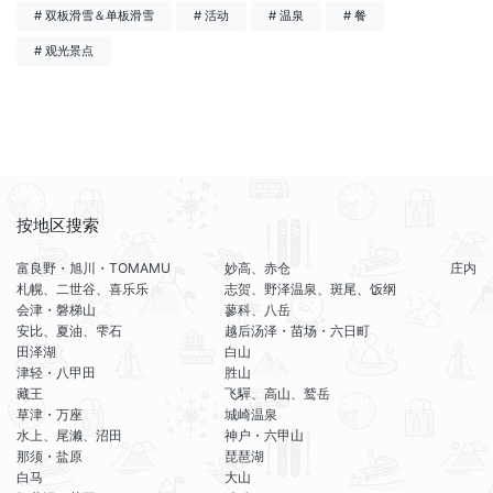
# 双板滑雪＆单板滑雪
# 活动
# 温泉
# 餐
# 观光景点
按地区搜索
富良野・旭川・TOMAMU
妙高、赤仓
庄内
札幌、二世谷、喜乐乐
志贺、野泽温泉、斑尾、饭纲
会津・磐梯山
蓼科、八岳
安比、夏油、雫石
越后汤泽・苗场・六日町
田泽湖
白山
津轻・八甲田
胜山
藏王
飞驒、高山、鹫岳
草津・万座
城崎温泉
水上、尾濑、沼田
神户・六甲山
那须・盐原
琵琶湖
白马
大山