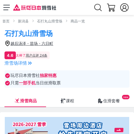
首页
新潟县
石打丸山滑雪场
商品一览
石打丸山滑雪场
越后汤泽・苗场・六日町
4.6
太棒了
用户点评 24条
滑雪场详情
玩尽日本滑雪社
独家特惠
只需
一部手机
当日丝滑取票
滑雪商品
课程
住滑套餐