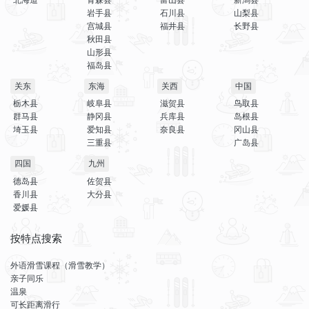
岩手县
石川县
山梨县
宫城县
福井县
长野县
秋田县
山形县
福岛县
关东
东海
关西
中国
栃木县
岐阜县
滋贺县
鸟取县
群马县
静冈县
兵库县
岛根县
埼玉县
爱知县
奈良县
冈山县
三重县
广岛县
四国
九州
德岛县
佐贺县
香川县
大分县
爱媛县
按特点搜索
外语滑雪课程（滑雪教学）
亲子同乐
温泉
可长距离滑行