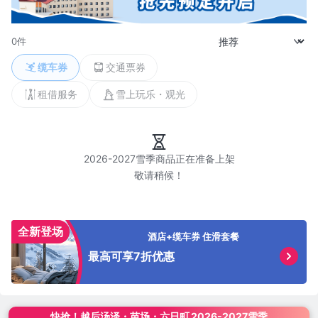
0件
缆车券
交通票券
租借服务
雪上玩乐・观光
2026-2027雪季商品正在准备上架

全新登场
酒店+缆车券 住滑套餐
最高可享7折优惠
快抢！
越后汤泽・苗场・六日町
2026-2027雪季