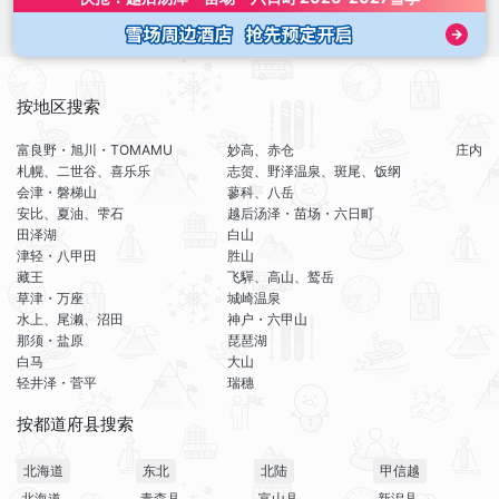
按地区搜索
富良野・旭川・TOMAMU
妙高、赤仓
庄内
札幌、二世谷、喜乐乐
志贺、野泽温泉、斑尾、饭纲
会津・磐梯山
蓼科、八岳
安比、夏油、雫石
越后汤泽・苗场・六日町
田泽湖
白山
津轻・八甲田
胜山
藏王
飞驒、高山、鹫岳
草津・万座
城崎温泉
水上、尾濑、沼田
神户・六甲山
那须・盐原
琵琶湖
白马
大山
轻井泽・菅平
瑞穗
按都道府县搜索
北海道
东北
北陆
甲信越
北海道
青森县
富山县
新潟县