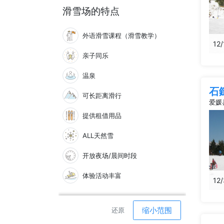
滑雪场的特点
外语滑雪课程（滑雪教学）
12/
亲子同乐
温泉
石
可长距离滑行
爱媛
提供租借用品
ALL天然雪
开放夜场/晨间时段
体验活动丰富
12
缩小范围
还原