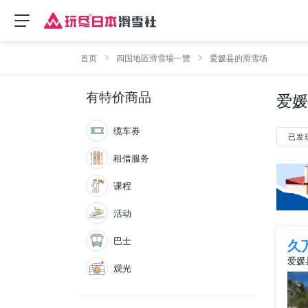
首页
四国地區滑雪場一覽
爱媛县的滑雪场
有特价商品
爱媛
缆车券
已发
租借服务
课程
活动
巴士
久
爱媛
观光