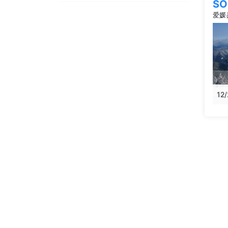
S
爱媛
12