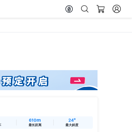
m
°
610
24
车
最长距离
最大斜度