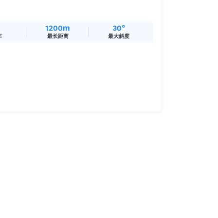
m
°
1200
30
车
最长距离
最大斜度