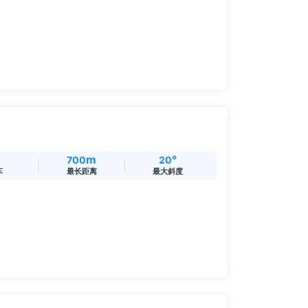
m
°
700
20
车
最长距离
最大斜度