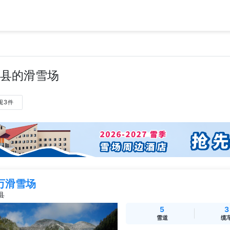
县的滑雪场
现3件
万滑雪场
县
5
3
雪道
缆