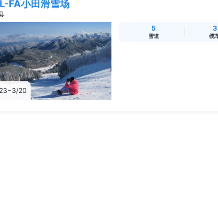
OL-FA小田滑雪场
县
5
3
雪道
缆
/23~3/20