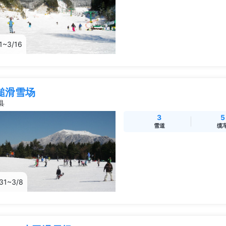
1~3/16
鎚滑雪场
县
3
5
雪道
缆
/31~3/8