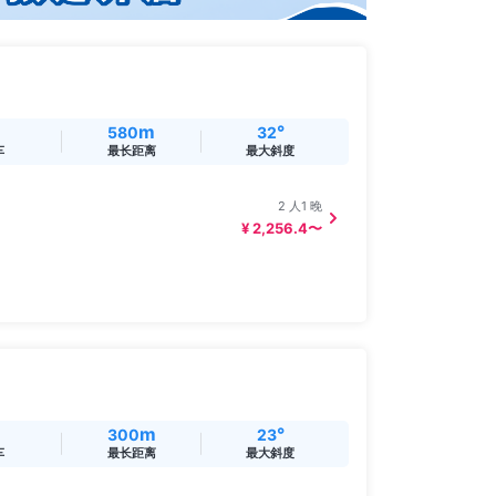
m
°
580
32
车
最长距离
最大斜度
2 人1 晚
¥ 2,256.4〜
m
°
300
23
车
最长距离
最大斜度