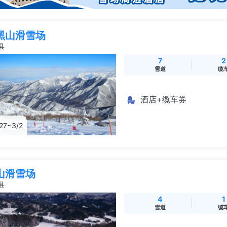
黑山滑雪场
县
7
2
雪道
缆
酒店+缆车券
/27~3/2
山滑雪场
县
4
1
雪道
缆