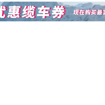
按都道府县搜索
按
庄内
外
北海道
东北
北陆