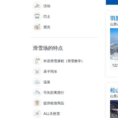
活动
巴士
羽
山形
观光
滑雪场的特点
外语滑雪课程（滑雪教学）
12
亲子同乐
温泉
松
可长距离滑行
山形
提供租借用品
ALL天然雪