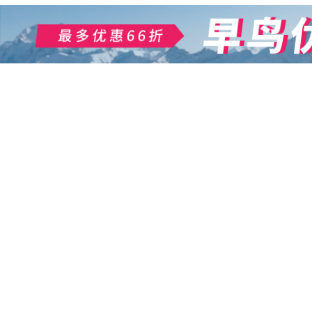
按地区搜索
富良野・旭川・TOMAMU
妙高、赤仓