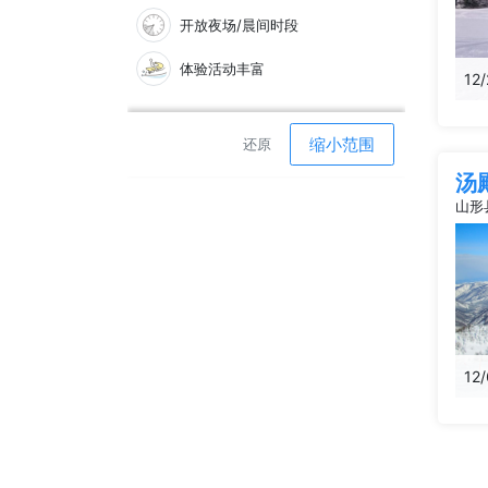
开放夜场/晨间时段
体验活动丰富
12
缩小范围
还原
汤
山形
12