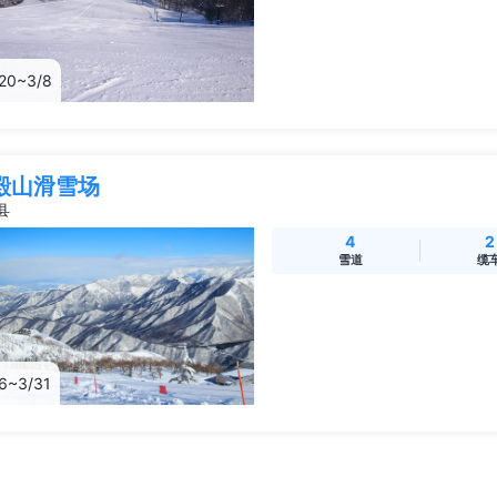
/20~3/8
殿山滑雪场
县
4
2
雪道
缆
/6~3/31