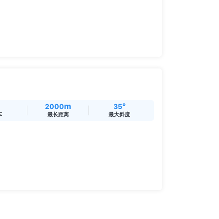
m
°
2000
35
车
最长距离
最大斜度