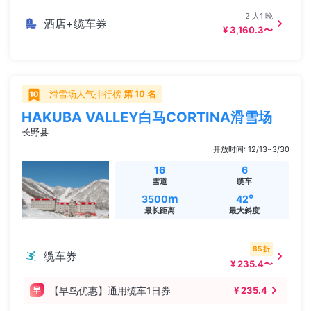
2 人1 晚
酒店+缆车券
¥ 3,160.3〜
滑雪场人气排行榜
第 10 名
HAKUBA VALLEY白马CORTINA滑雪场
长野县
开放时间: 12/13~3/30
16
6
雪道
缆车
m
°
3500
42
最长距离
最大斜度
85 折
缆车券
¥ 235.4〜
【早鸟优惠】通用缆车1日券
¥ 235.4