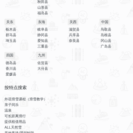
秋田县
山形县
福岛县
关东
东海
关西
中国
栃木县
岐阜县
滋贺县
鸟取县
群马县
静冈县
兵库县
岛根县
埼玉县
爱知县
奈良县
冈山县
三重县
广岛县
四国
九州
德岛县
佐贺县
香川县
大分县
爱媛县
按特点搜索
外语滑雪课程（滑雪教学）
亲子同乐
温泉
可长距离滑行
提供租借用品
ALL天然雪
开放夜场/晨间时段