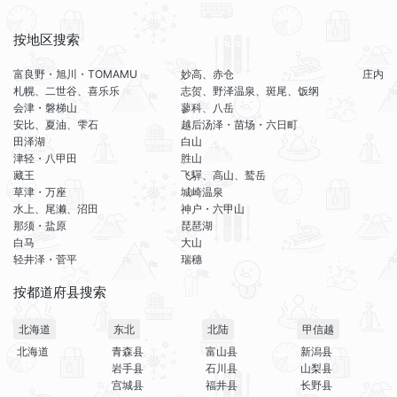
按地区搜索
富良野・旭川・TOMAMU
妙高、赤仓
庄内
札幌、二世谷、喜乐乐
志贺、野泽温泉、斑尾、饭纲
会津・磐梯山
蓼科、八岳
安比、夏油、雫石
越后汤泽・苗场・六日町
田泽湖
白山
津轻・八甲田
胜山
藏王
飞驒、高山、鹫岳
草津・万座
城崎温泉
水上、尾濑、沼田
神户・六甲山
那须・盐原
琵琶湖
白马
大山
轻井泽・菅平
瑞穗
按都道府县搜索
北海道
东北
北陆
甲信越
北海道
青森县
富山县
新潟县
岩手县
石川县
山梨县
宫城县
福井县
长野县