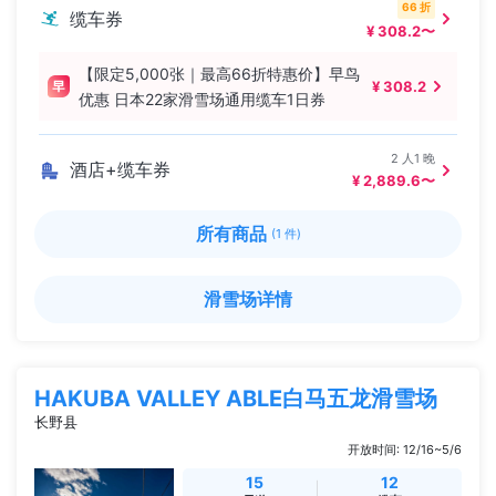
66 折
缆车券
¥ 308.2〜
【限定5,000张｜最高66折特惠价】早鸟
¥ 308.2
优惠 日本22家滑雪场通用缆车1日券
2 人1 晚
酒店+缆车券
¥ 2,889.6〜
所有商品
(1 件)
滑雪场详情
HAKUBA VALLEY ABLE白马五龙滑雪场
长野县
开放时间: 12/16~5/6
15
12