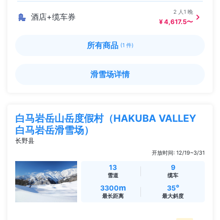
2 人1 晚
酒店+缆车券
¥ 4,617.5〜
所有商品
(1 件)
滑雪场详情
白马岩岳山岳度假村（HAKUBA VALLEY
白马岩岳滑雪场）
长野县
开放时间: 12/19~3/31
13
9
雪道
缆车
m
°
3300
35
最长距离
最大斜度