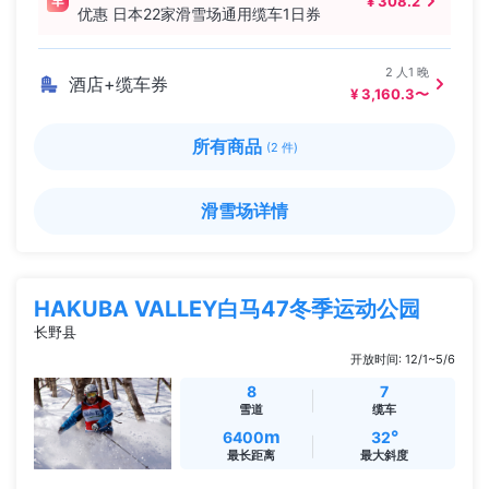
¥ 308.2
优惠 日本22家滑雪场通用缆车1日券
2 人1 晚
酒店+缆车券
¥ 3,160.3〜
所有商品
(2 件)
滑雪场详情
HAKUBA VALLEY白马47冬季运动公园
长野县
开放时间: 12/1~5/6
8
7
雪道
缆车
m
°
6400
32
最长距离
最大斜度