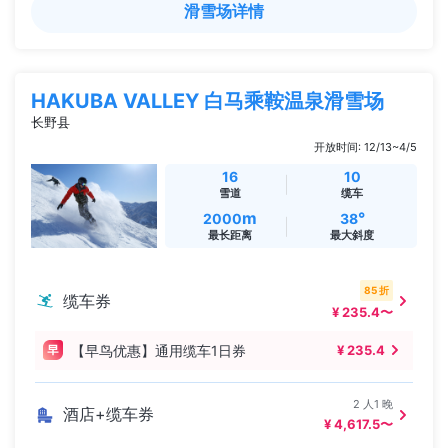
滑雪场详情
HAKUBA VALLEY 白马乘鞍温泉滑雪场
长野县
开放时间: 12/13~4/5
16
10
雪道
缆车
m
°
2000
38
最长距离
最大斜度
85 折
缆车券
¥ 235.4〜
【早鸟优惠】通用缆车1日券
¥ 235.4
2 人1 晚
酒店+缆车券
¥ 4,617.5〜