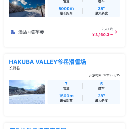
雪道
缆车
m
°
5000
35
最长距离
最大斜度
2 人1 晚
酒店+缆车券
¥ 3,160.3〜
HAKUBA VALLEY爷岳滑雪场
长野县
开放时间: 12/19~3/15
7
5
雪道
缆车
m
°
1500
28
最长距离
最大斜度