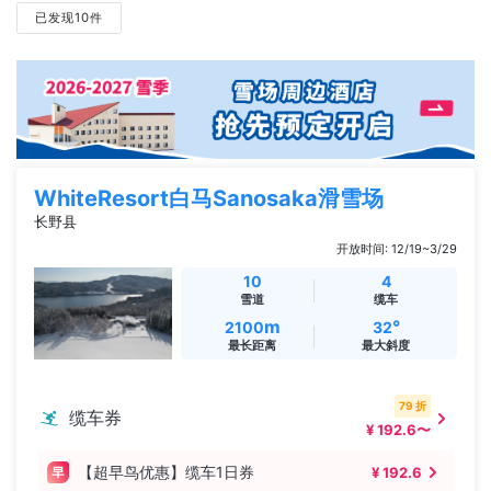
已发现10件
WhiteResort白马Sanosaka滑雪场
长野县
开放时间: 12/19~3/29
10
4
雪道
缆车
m
°
2100
32
最长距离
最大斜度
79 折
缆车券
¥ 192.6〜
【超早鸟优惠】缆车1日券
¥ 192.6