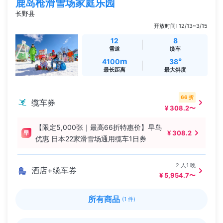
鹿岛枪滑雪场家庭乐园
长野县
开放时间: 12/13~3/15
12
8
雪道
缆车
m
°
4100
38
最长距离
最大斜度
66 折
缆车券
¥ 308.2〜
【限定5,000张｜最高66折特惠价】早鸟
¥ 308.2
优惠 日本22家滑雪场通用缆车1日券
2 人1 晚
酒店+缆车券
¥ 5,954.7〜
所有商品
(1 件)