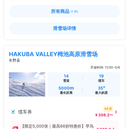
所有商品
(1 件)
滑雪场详情
HAKUBA VALLEY栂池高原滑雪场
长野县
开放时间: 11/30~5/6
14
19
雪道
缆车
m
°
5000
35
最长距离
最大斜度
66 折
缆车券
¥ 308.2〜
【限定5,000张｜最高66折特惠价】早鸟