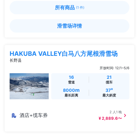
所有商品
(1 件)
滑雪场详情
HAKUBA VALLEY白马八方尾根滑雪场
长野县
开放时间: 12/1~5/6
16
21
雪道
缆车
m
°
8000
37
最长距离
最大斜度
2 人1 晚
酒店+缆车券
¥ 2,889.6〜