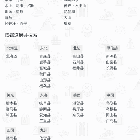
水上、尾濑、沼田
神户・六甲山
那须・盐原
琵琶湖
白马
大山
轻井泽・菅平
瑞穗
按都道府县搜索
北海道
东北
北陆
甲信越
北海道
青森县
富山县
新潟县
岩手县
石川县
山梨县
宫城县
福井县
长野县
秋田县
山形县
福岛县
关东
东海
关西
中国
栃木县
岐阜县
滋贺县
鸟取县
群马县
静冈县
兵库县
岛根县
埼玉县
爱知县
奈良县
冈山县
三重县
广岛县
四国
九州
德岛县
佐贺县