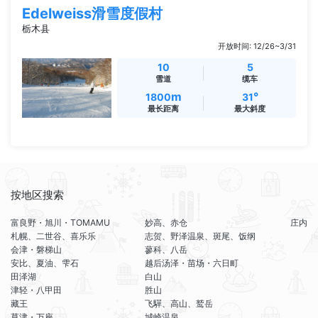
Edelweiss滑雪度假村
栃木县
开放时间: 12/26~3/31
10
5
雪道
缆车
m
°
1800
31
最长距离
最大斜度
按地区搜索
富良野・旭川・TOMAMU
妙高、赤仓
庄内
札幌、二世谷、喜乐乐
志贺、野泽温泉、斑尾、饭纲
会津・磐梯山
蓼科、八岳
安比、夏油、雫石
越后汤泽・苗场・六日町
田泽湖
白山
津轻・八甲田
胜山
藏王
飞驒、高山、鹫岳
草津・万座
城崎温泉