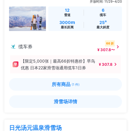
开放时间: 11/29~4/20
12
6
雪道
缆车
m
°
3000
25
最长距离
最大斜度
66 折
缆车券
¥ 307.8〜
【限定5,000张｜最高66折特惠价】早鸟
¥ 307.8
优惠 日本22家滑雪场通用缆车1日券
所有商品
(1 件)
滑雪场详情
日光汤元温泉滑雪场