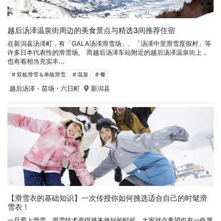
越后汤泽温泉街周边的美食景点与精选3间推荐住宿
在新潟县汤泽町，有「GALA汤泽滑雪场」、「汤泽中里滑雪度假村」等
许多日本代表性的滑雪场。 而越后汤泽车站附近的越后汤泽温泉街上，
也有着相当充实丰...
# 双板滑雪＆单板滑雪
# 温泉
# 餐
越后汤泽・苗场・六日町
新潟县
【滑雪衣的基础知识】一次传授你如何挑选适合自己的时髦滑
雪衣！
一旦爱上滑雪，滑雪技术变得越来越好的时候，大家就会希望也有一件属