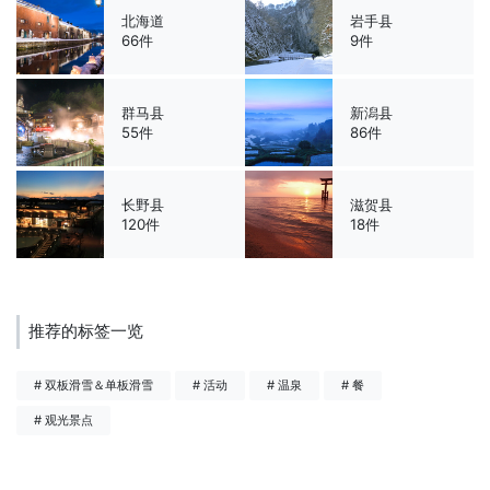
北海道
岩手县
66件
9件
群马县
新潟县
55件
86件
长野县
滋贺县
120件
18件
推荐的标签一览
# 双板滑雪＆单板滑雪
# 活动
# 温泉
# 餐
# 观光景点