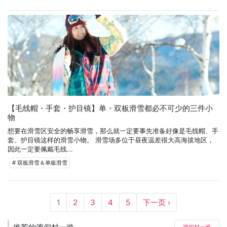
【毛线帽・手套・护目镜】单・双板滑雪都必不可少的三件小
物
想要在滑雪区安全的畅享滑雪，那么就一定要事先准备好像是毛线帽、手
套、护目镜这样的滑雪小物。 滑雪场多位于昼夜温差很大高海拔地区，
因此一定要佩戴毛线...
# 双板滑雪＆单板滑雪
1
2
3
4
5
下一页 ›