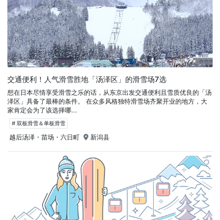
交通便利！人气滑雪胜地「汤泽区」的滑雪场7选
想在日本尽情享受滑雪之乐的话，从东京出发交通便利且雪质优良的「汤
泽区」具备了最棒的条件。 在众多风格独特滑雪场齐聚开业的地方，大
家肯定会为了该选择哪...
# 双板滑雪＆单板滑雪
越后汤泽・苗场・六日町
新潟县