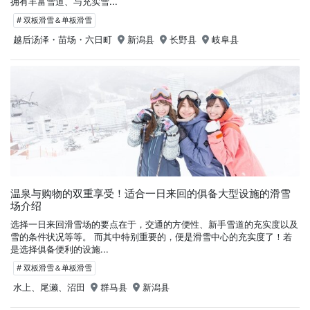
拥有丰富雪道、与充实雪...
# 双板滑雪＆单板滑雪
越后汤泽・苗场・六日町
新潟县
长野县
岐阜县
温泉与购物的双重享受！适合一日来回的俱备大型设施的滑雪
场介绍
选择一日来回滑雪场的要点在于，交通的方便性、新手雪道的充实度以及
雪的条件状况等等。 而其中特别重要的，便是滑雪中心的充实度了！若
是选择俱备便利的设施...
# 双板滑雪＆单板滑雪
水上、尾濑、沼田
群马县
新潟县