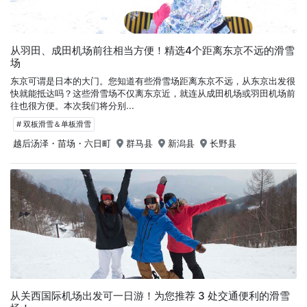
从羽田、成田机场前往相当方便！精选4个距离东京不远的滑雪
场
东京可谓是日本的大门。您知道有些滑雪场距离东京不远，从东京出发很
快就能抵达吗？这些滑雪场不仅离东京近，就连从成田机场或羽田机场前
往也很方便。本次我们将分别...
# 双板滑雪＆单板滑雪
越后汤泽・苗场・六日町
群马县
新潟县
长野县
从关西国际机场出发可一日游！为您推荐 3 处交通便利的滑雪