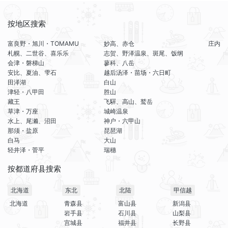
按地区搜索
富良野・旭川・TOMAMU
妙高、赤仓
庄内
札幌、二世谷、喜乐乐
志贺、野泽温泉、斑尾、饭纲
会津・磐梯山
蓼科、八岳
安比、夏油、雫石
越后汤泽・苗场・六日町
田泽湖
白山
津轻・八甲田
胜山
藏王
飞驒、高山、鹫岳
草津・万座
城崎温泉
水上、尾濑、沼田
神户・六甲山
那须・盐原
琵琶湖
白马
大山
轻井泽・菅平
瑞穗
按都道府县搜索
北海道
东北
北陆
甲信越
北海道
青森县
富山县
新潟县
岩手县
石川县
山梨县
宫城县
福井县
长野县