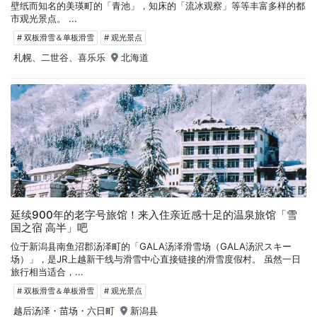
壁纸而知名的美瑛町的「青池」，知床的「流冰观察」等等丰富多样的都
市观光景点。 ...
# 双板滑雪＆单板滑雪
# 观光景点
札幌、二世谷、喜乐乐
北海道
延续900年的老字号旅馆！来入住亲近感十足的温泉旅馆「雪
国之宿 高半」吧
位于新潟县南鱼沼郡汤泽町的「GALA汤泽滑雪场（GALA汤沢スキー
场）」，是JR上越新干线与滑雪中心直接链接的滑雪度假村。 虽然一日
旅行相当适合，...
# 双板滑雪＆单板滑雪
# 观光景点
越后汤泽・苗场・六日町
新潟县