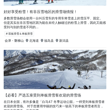
好好享受粉雪！有非压雪地区的滑雪场情报！
多数滑雪场都会使用一台叫压雪车的专用车将雪道上的雪压平、固定。
但是其实在非压雪地区因为能在未经人触碰过的粉雪上滑雪，因此又能感
受到与别的雪道不同的...
# 双板滑雪＆单板滑雪
会津・磐梯山
北海道
福岛县
新潟县
【必看】严选五座受到单板滑雪客欢迎的滑雪场
在日本全国，有许多像是「白马47 冬季运动公园」一样受到单板滑雪者
欢迎的滑雪场。 对于想要用华丽的技巧来一较高下的单板滑雪者而言，