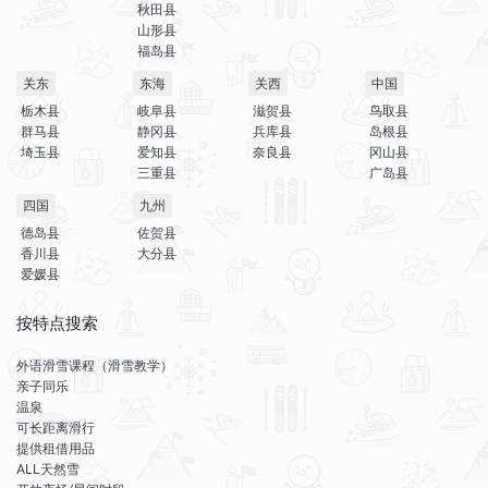
秋田县
山形县
福岛县
关东
东海
关西
中国
栃木县
岐阜县
滋贺县
鸟取县
群马县
静冈县
兵库县
岛根县
埼玉县
爱知县
奈良县
冈山县
三重县
广岛县
四国
九州
德岛县
佐贺县
香川县
大分县
爱媛县
按特点搜索
外语滑雪课程（滑雪教学）
亲子同乐
温泉
可长距离滑行
提供租借用品
ALL天然雪