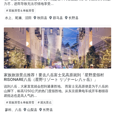
力尽，进而导致无法尽情地享受...
# 双板滑雪＆单板滑雪
水上、尾濑、沼田
秋田县
群马县
长野县
家族旅游景点推荐！要去八岳富士见高原就到「星野度假村
RISONARE八岳（星野リゾート リゾナーレ八ヶ岳）」
说到八岳，大家直觉就会想到避暑胜地。 而富士见高原便是为于八岳的
山脚下，标高1250公尺的热门度假胜地。从东京搭乘电车或开车都很容
易抵达也是高人气的...
# 双板滑雪＆单板滑雪
# 观光景点
蓼科、八岳
山梨县
长野县