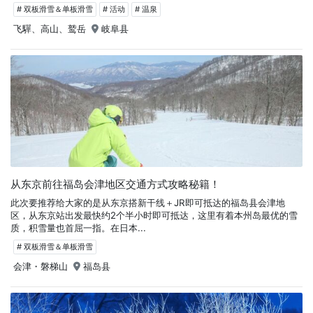
# 双板滑雪＆单板滑雪
# 活动
# 温泉
飞驒、高山、鹫岳
岐阜县
从东京前往福岛会津地区交通方式攻略秘籍！
此次要推荐给大家的是从东京搭新干线＋JR即可抵达的福岛县会津地
区，从东京站出发最快约2个半小时即可抵达，这里有着本州岛最优的雪
质，积雪量也首屈一指。在日本...
# 双板滑雪＆单板滑雪
会津・磐梯山
福岛县