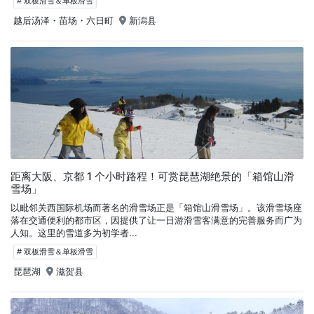
# 双板滑雪＆单板滑雪
越后汤泽・苗场・六日町
新潟县
距离大阪、京都 1 个小时路程！可赏琵琶湖绝景的「箱馆山滑
雪场」
以毗邻关西国际机场而著名的滑雪场正是「箱馆山滑雪场」。该滑雪场座
落在交通便利的都市区，因提供了让一日游滑雪客满意的完善服务而广为
人知。这里的雪道多为初学者...
# 双板滑雪＆单板滑雪
琵琶湖
滋贺县