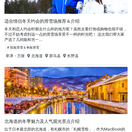
适合情侣冬天约会的滑雪场推荐＆介绍
冬天和恋人约会时都去什么样的地方呢？虽然去看灯饰或购物也很不错，
不过不妨考虑到远一点的滑雪场享受不一样的时光吧！ 这次我们帮大家
严选了几间能和另一...
# 双板滑雪＆单板滑雪
草津・万座
北海道
群马县
长野县
北海道的冬季魅力及人气观光景点介绍
位于日本最北部的北海道，有札幌市的「札幌雪祭」，作为MacBook的