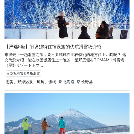
【严选5座】附设独特住宿设施的优质滑雪场介绍
难得去上一趟滑雪之旅，要不要试试在比较特别的地方住上几晚呢？ 这
次为您介绍，能在冰屋饭店住上一晚的「星野度假村TOMAMU滑雪场
（星野リゾートトマ...
# 双板滑雪＆单板滑雪
志贺、野泽温泉、斑尾、饭纲
北海道
长野县