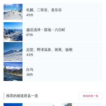
札幌、二世谷、喜乐乐
45件
越后汤泽・苗场・六日町
67件
志贺、野泽温泉、斑尾、饭纲
42件
白马
36件
推荐的都道府县一览
都道府县一覧