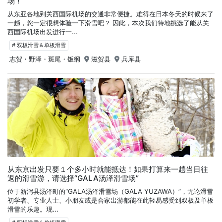
场！
从东亚各地到关西国际机场的交通非常便捷。难得在日本冬天的时候来了
一趟，您一定很想体验一下滑雪吧？ 因此，本次我们特地挑选了能从关
西国际机场出发进行一...
# 双板滑雪＆单板滑雪
志贺・野泽・斑尾・饭纲
滋贺县
兵库县
从东京出发只要１个多小时就能抵达！如果打算来一趟当日往
返的滑雪游，请选择“GALA汤泽滑雪场”
位于新泻县汤泽町的“GALA汤泽滑雪场（GALA YUZAWA）”，无论滑雪
初学者、专业人士、小朋友或是合家出游都能在此轻易感受到双板及单板
滑雪的乐趣。现...