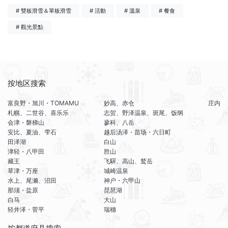
# 雙板滑雪＆單板滑雪
# 活動
# 溫泉
# 餐食
# 觀光景點
按地区搜索
富良野・旭川・TOMAMU
妙高、赤仓
庄内
札幌、二世谷、喜乐乐
志贺、野泽温泉、斑尾、饭纲
会津・磐梯山
蓼科、八岳
安比、夏油、雫石
越后汤泽・苗场・六日町
田泽湖
白山
津轻・八甲田
胜山
藏王
飞驒、高山、鹫岳
草津・万座
城崎温泉
水上、尾濑、沼田
神户・六甲山
那须・盐原
琵琶湖
白马
大山
轻井泽・菅平
瑞穗