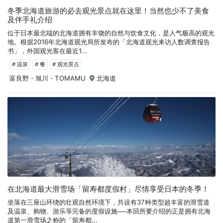
冬季北海道旅游的必去观光景点就在这里！当然也少不了美食
及伴手礼介绍
位于日本最北端的北海道拥有丰饶的自然与饮食文化，是人气极高的观光
地。根据2016年北海道观光局所发布的「北海道观光来访人数调查报告
书」，外国观光客在最近1...
# 温泉
# 餐
# 观光景点
富良野・旭川・TOMAMU
北海道
在北海道最大滑雪场「留寿都度假村」尽情享受日本的冬季！
坐落在三座山环绕的壮观自然环境下，共设有37种类型超丰富的滑雪道
及温泉、购物、游乐等完备的度假设施──本回所要介绍的正是拥有北海
道第一滑雪场之称的「留寿都...