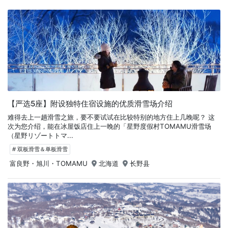
【严选5座】附设独特住宿设施的优质滑雪场介绍
难得去上一趟滑雪之旅，要不要试试在比较特别的地方住上几晚呢？ 这
次为您介绍，能在冰屋饭店住上一晚的「星野度假村TOMAMU滑雪场
（星野リゾートトマ...
# 双板滑雪＆单板滑雪
富良野・旭川・TOMAMU
北海道
长野县