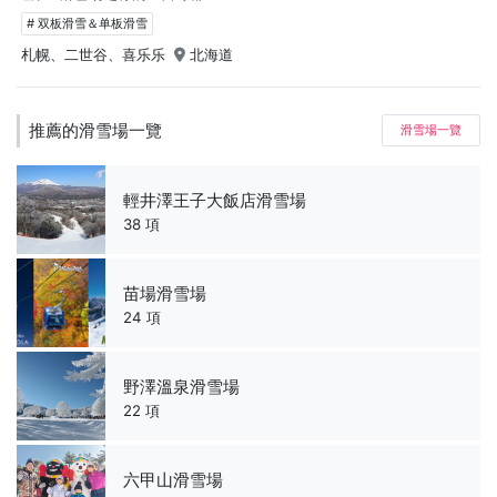
# 双板滑雪＆单板滑雪
札幌、二世谷、喜乐乐
北海道
推薦的滑雪場一覽
滑雪場一覽
輕井澤王子大飯店滑雪場
38 項
苗場滑雪場
24 項
野澤溫泉滑雪場
22 項
六甲山滑雪場