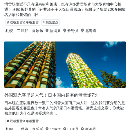
滑雪场附近不只有温泉街和饭店，也有许多滑雪场皆与大型购物中心相
通！ 例如长野县的「轻井泽王子大饭店滑雪场」就附设了集结200多间知
名店家和餐馆的「轻...
# 双板滑雪＆单板滑雪
# 观光景点
札幌、二世谷、喜乐乐
新潟县
长野县
北海道
外国观光客里超人气！日本国内超夯的滑雪场7选
日本现在正以世界数一数二的滑雪大国而广为人知．这次我们要介绍的是
在外国观光客里也非常有人气的7家日本滑雪场。读完这篇文章，你就能
知道他们为什么是深受观光客...
# 双板滑雪＆单板滑雪
札幌、二世谷、喜乐乐
北海道
山形县
新潟县