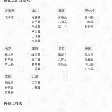
按都道府县搜索
北海道
东北
北陆
甲信越
北海道
青森县
富山县
新潟县
岩手县
石川县
山梨县
宫城县
福井县
长野县
秋田县
山形县
福岛县
关东
东海
关西
中国
栃木县
岐阜县
滋贺县
鸟取县
群马县
静冈县
兵库县
岛根县
埼玉县
爱知县
奈良县
冈山县
三重县
广岛县
四国
九州
德岛县
佐贺县
香川县
大分县
爱媛县
按特点搜索