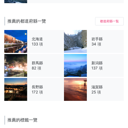
推薦的都道府縣一覽
都道府縣一覧
北海道
岩手縣
133 項
34 項
群馬縣
新潟縣
82 項
137 項
長野縣
滋賀縣
172 項
25 項
推薦的標籤一覽