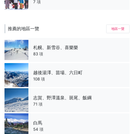
7 項
推薦的地區一覽
地區一覽
札幌、新雪谷、喜樂樂
83 項
越後湯澤、苗場、六日町
108 項
志賀、野澤溫泉、斑尾、飯綱
71 項
白馬
54 項