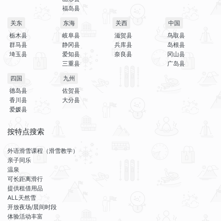
福岛县
关东
东海
关西
中国
栃木县
岐阜县
滋贺县
鸟取县
群马县
静冈县
兵库县
岛根县
埼玉县
爱知县
奈良县
冈山县
三重县
广岛县
四国
九州
德岛县
佐贺县
香川县
大分县
爱媛县
按特点搜索
外语滑雪课程（滑雪教学）
亲子同乐
温泉
可长距离滑行
提供租借用品
ALL天然雪
开放夜场/晨间时段
体验活动丰富