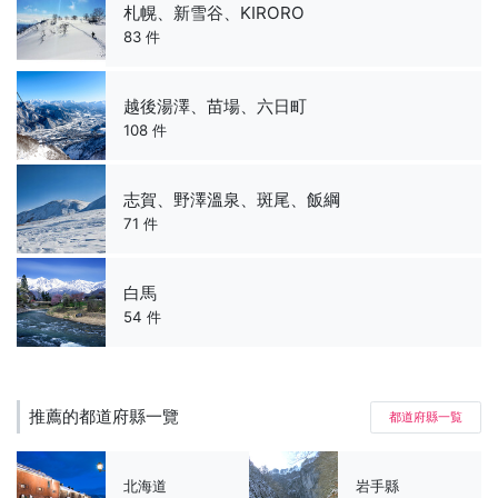
札幌、新雪谷、KIRORO
83 件
越後湯澤、苗場、六日町
108 件
志賀、野澤溫泉、斑尾、飯綱
71 件
白馬
54 件
推薦的都道府縣一覽
都道府縣一覧
北海道
岩手縣