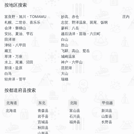
按地区搜索
富良野・旭川・TOMAMU
妙高、赤仓
庄内
札幌、二世谷、喜乐乐
志贺、野泽温泉、斑尾、饭纲
会津・磐梯山
蓼科、八岳
安比、夏油、雫石
越后汤泽・苗场・六日町
田泽湖
白山
津轻・八甲田
胜山
藏王
飞驒、高山、鹫岳
草津・万座
城崎温泉
水上、尾濑、沼田
神户・六甲山
那须・盐原
琵琶湖
白马
大山
轻井泽・菅平
瑞穗
按都道府县搜索
北海道
东北
北陆
甲信越
北海道
青森县
富山县
新潟县
岩手县
石川县
山梨县
宫城县
福井县
长野县
秋田县
山形县