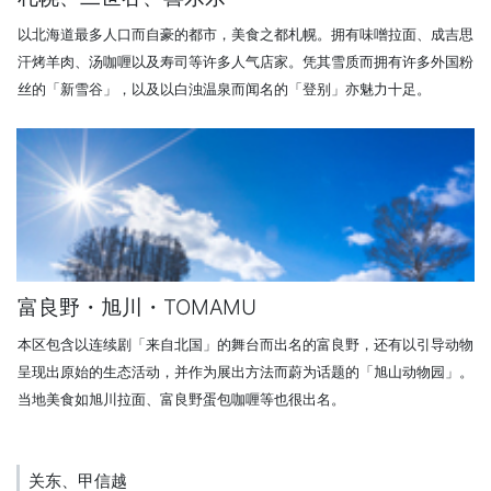
以北海道最多人口而自豪的都市，美食之都札幌。拥有味噌拉面、成吉思
汗烤羊肉、汤咖喱以及寿司等许多人气店家。凭其雪质而拥有许多外国粉
丝的「新雪谷」，以及以白浊温泉而闻名的「登别」亦魅力十足。
富良野・旭川・TOMAMU
本区包含以连续剧「来自北国」的舞台而出名的富良野，还有以引导动物
呈现出原始的生态活动，并作为展出方法而蔚为话题的「旭山动物园」。
当地美食如旭川拉面、富良野蛋包咖喱等也很出名。
关东、甲信越