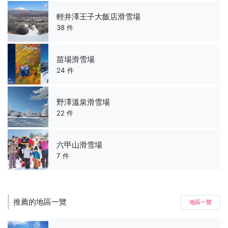
輕井澤王子大飯店滑雪場
38 件
苗場滑雪場
24 件
野澤溫泉滑雪場
22 件
六甲山滑雪場
7 件
推薦的地區一覽
地區一覽