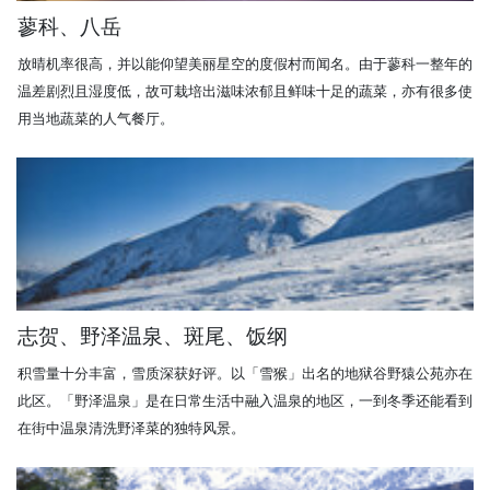
蓼科、八岳
放晴机率很高，并以能仰望美丽星空的度假村而闻名。由于蓼科一整年的
温差剧烈且湿度低，故可栽培出滋味浓郁且鲜味十足的蔬菜，亦有很多使
用当地蔬菜的人气餐厅。
志贺、野泽温泉、斑尾、饭纲
积雪量十分丰富，雪质深获好评。以「雪猴」出名的地狱谷野猿公苑亦在
此区。「野泽温泉」是在日常生活中融入温泉的地区，一到冬季还能看到
在街中温泉清洗野泽菜的独特风景。