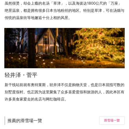
虽然很烫，却会上瘾的名汤「草津」，以及海拔达1800公尺的「万座」
绝景温泉，都是拥有很多日本当地粉丝的地区。特别是草津，可在汤畑与
传统的温泉街等地邂逅十分上相的风景。
轻井泽・菅平
新干线站前就有奥特莱斯，轻井泽不仅是购物天堂，也是日本屈指可数的
别墅度假村。也正因为这里聚集了众多喜爱度假和旅游的人，因此本区有
许多美食家爱去的名店与网红咖啡店。
推薦的滑雪場一覽
滑雪場一覽