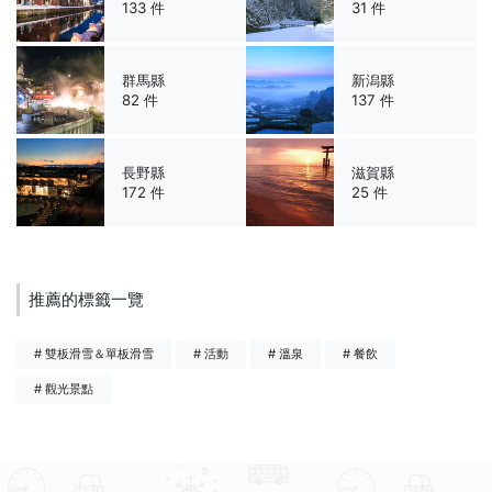
133 件
31 件
群馬縣
新潟縣
82 件
137 件
長野縣
滋賀縣
172 件
25 件
推薦的標籤一覽
# 雙板滑雪＆單板滑雪
# 活動
# 溫泉
# 餐飲
# 觀光景點