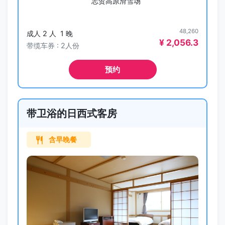
志贺高原滑雪场
48,260
成人 2 人
1 晚
¥ 2,056.3
带缆车券 : 2人份
预约
带卫浴的日西式客房
含早晚餐