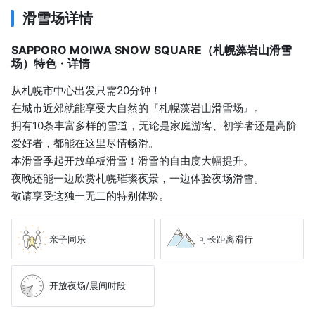
滑雪场详情
札幌藻岩山滑雪场
SAPPORO MOIWA SNOW SQUARE（札幌藻岩山滑雪
场）特色・详情
从札幌市中心出发只需20分钟！
在城市近郊就能享受大自然的『札幌藻岩山滑雪场』。
拥有10条丰富多样的雪道，无论是家庭游客、初学者还是高阶
爱好者，都能在这里尽情畅滑。
本滑雪季起开放单板滑雪！滑雪的自由度大幅提升。
夜晚还能一边欣赏札幌璀璨夜景，一边体验夜场滑雪。
敬请享受这独一无二的特别体验。
亲子同乐
可长距离滑行
开放夜场/晨间时段