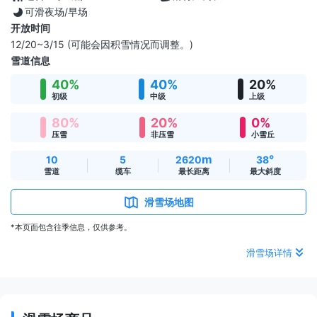
可滑夜场/早场
开放时间
12/20~3/15 (可能会因积雪情况而调整。)
雪道信息
40%
40%
20%
初级
中级
上级
80%
20%
0%
压雪
非压雪
小雪丘
m
°
10
5
2620
38
雪道
缆车
最长距离
最大斜度
滑雪场地图
*本页面包含往季信息，仅供参考。
滑雪场详情