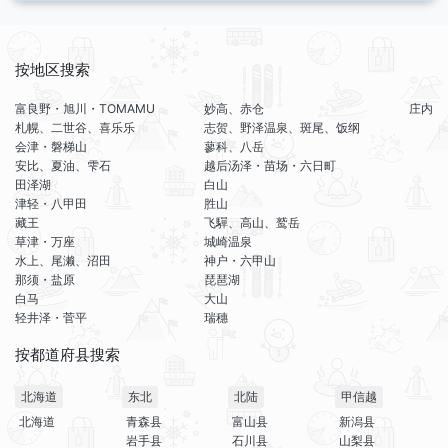
按地区搜索
富良野・旭川・TOMAMU
妙高、赤仓
庄内
札幌、二世谷、喜乐乐
志贺、野泽温泉、斑尾、饭纲
会津・磐梯山
蓼科、八岳
安比、夏油、雫石
越后汤泽・苗场・六日町
田泽湖
白山
津轻・八甲田
胜山
藏王
飞驒、高山、鹫岳
草津・万座
城崎温泉
水上、尾濑、沼田
神户・六甲山
那须・盐原
琵琶湖
白马
大山
轻井泽・菅平
瑞穗
按都道府县搜索
北海道
东北
北陆
甲信越
北海道
青森县
富山县
新潟县
岩手县
石川县
山梨县