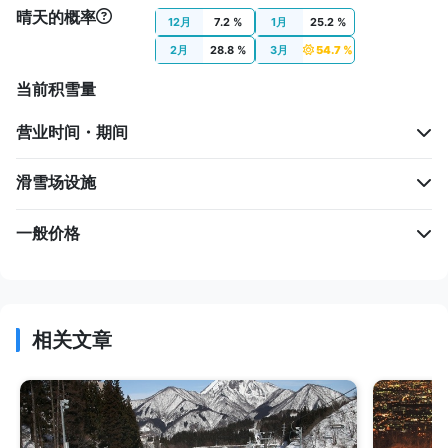
晴天的概率
12月
7.2 %
1月
25.2 %
2月
28.8 %
3月
54.7 %
当前积雪量
营业时间・期间
滑雪场设施
一般价格
相关文章