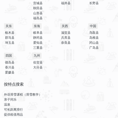
宫城县
福井县
长野县
秋田县
山形县
福岛县
关东
东海
关西
中国
栃木县
岐阜县
滋贺县
鸟取县
群马县
静冈县
兵库县
岛根县
埼玉县
爱知县
奈良县
冈山县
三重县
广岛县
四国
九州
德岛县
佐贺县
香川县
大分县
爱媛县
按特点搜索
外语滑雪课程（滑雪教学）
亲子同乐
温泉
可长距离滑行
提供租借用品