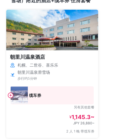
雪场）附近的酒店+缆车券 住滑套餐
朝里川温泉酒店
札幌、二世谷、喜乐乐
朝里川温泉滑雪场
步行约5分钟
缆车券
另有其他套餐
1,145.3~
¥
JPY 26,880~
2 人 1 晚 带缆车券