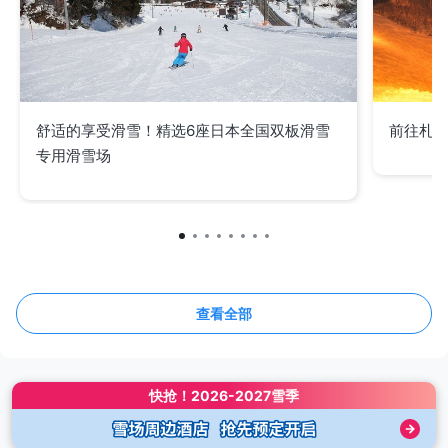
舒适的享受滑雪！精选6座日本全国双板滑雪
前往札
专用滑雪场
查看全部
快抢！
2026-2027雪季