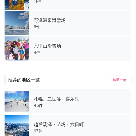
11件
野泽温泉滑雪场
6件
六甲山滑雪场
4件
推荐的地区一览
地区一览
札幌、二世谷、喜乐乐
45件
越后汤泽・苗场・六日町
67件