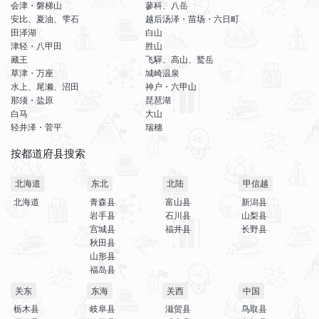
会津・磐梯山
蓼科、八岳
安比、夏油、雫石
越后汤泽・苗场・六日町
田泽湖
白山
津轻・八甲田
胜山
藏王
飞驒、高山、鹫岳
草津・万座
城崎温泉
水上、尾濑、沼田
神户・六甲山
那须・盐原
琵琶湖
白马
大山
轻井泽・菅平
瑞穗
按都道府县搜索
北海道
东北
北陆
甲信越
北海道
青森县
富山县
新潟县
岩手县
石川县
山梨县
宫城县
福井县
长野县
秋田县
山形县
福岛县
关东
东海
关西
中国
栃木县
岐阜县
滋贺县
鸟取县