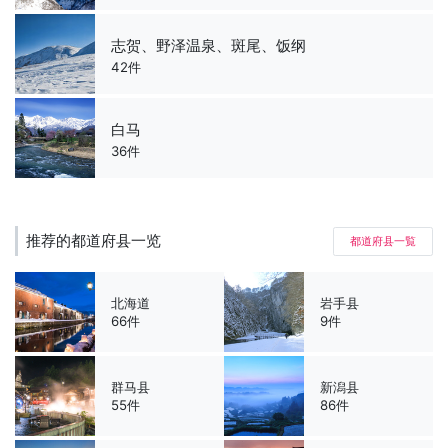
志贺、野泽温泉、斑尾、饭纲
42件
白马
36件
推荐的都道府县一览
都道府县一覧
北海道
岩手县
66件
9件
群马县
新潟县
55件
86件