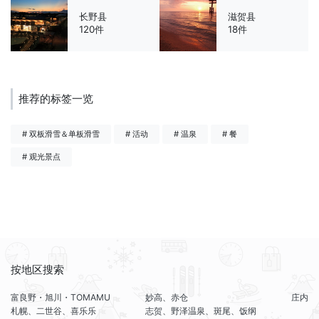
长野县
滋贺县
120件
18件
推荐的标签一览
# 双板滑雪＆单板滑雪
# 活动
# 温泉
# 餐
# 观光景点
按地区搜索
富良野・旭川・TOMAMU
妙高、赤仓
庄内
札幌、二世谷、喜乐乐
志贺、野泽温泉、斑尾、饭纲