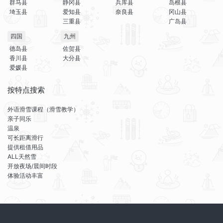
群马县
静冈县
兵库县
岛根县
埼玉县
爱知县
奈良县
冈山县
三重县
广岛县
四国
九州
德岛县
佐贺县
香川县
大分县
爱媛县
按特点搜索
外语滑雪课程（滑雪教学）
亲子同乐
温泉
可长距离滑行
提供租借用品
ALL天然雪
开放夜场/晨间时段
体验活动丰富