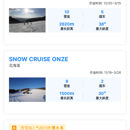
开放时间: 12/20~3/15
10
5
雪道
缆车
m
°
2620
38
最长距离
最大斜度
SNOW CRUISE ONZE
北海道
开放时间: 11/19~3/26
8
2
雪道
缆车
m
°
1500
30
最长距离
最大斜度
滑雪场人气排行榜
第 6 名