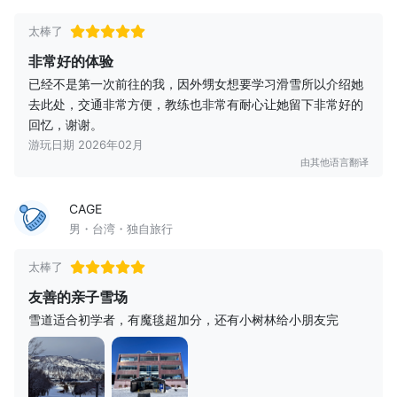
太棒了
非常好的体验
已经不是第一次前往的我，因外甥女想要学习滑雪所以介绍她
去此处，交通非常方便，教练也非常有耐心让她留下非常好的
回忆，谢谢。
游玩日期 2026年02月
由其他语言翻译
CAGE
男・台湾・独自旅行
太棒了
友善的亲子雪场
雪道适合初学者，有魔毯超加分，还有小树林给小朋友完