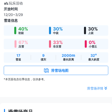
玩乐活动
开放时间
12/20~3/29
雪道信息
40%
30%
30%
初级
中级
上级
67%
33%
0%
压雪
非压雪
小雪丘
m
°
17
9
2000
32
雪道
缆车
最长距离
最大斜度
滑雪场地图
*本页面包含往季信息，仅供参考。
滑雪场详情