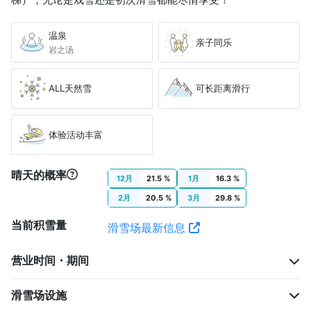
温泉
亲子同乐
岩之汤
ALL天然雪
可长距离滑行
体验活动丰富
晴天的概率
12月
21.5 %
1月
16.3 %
2月
20.5 %
3月
29.8 %
当前积雪量
滑雪场最新信息
营业时间・期间
滑雪场设施