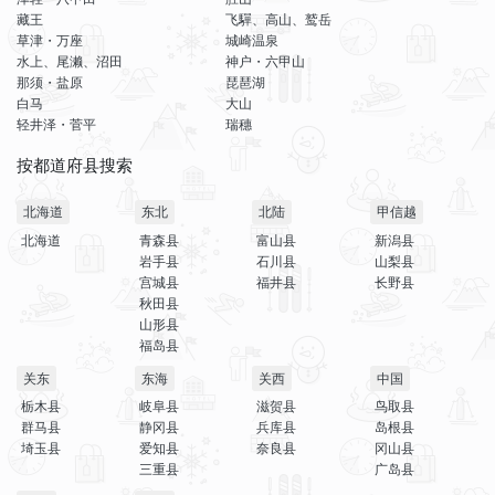
藏王
飞驒、高山、鹫岳
草津・万座
城崎温泉
水上、尾濑、沼田
神户・六甲山
那须・盐原
琵琶湖
白马
大山
轻井泽・菅平
瑞穗
按都道府县搜索
北海道
东北
北陆
甲信越
北海道
青森县
富山县
新潟县
岩手县
石川县
山梨县
宫城县
福井县
长野县
秋田县
山形县
福岛县
关东
东海
关西
中国
栃木县
岐阜县
滋贺县
鸟取县
群马县
静冈县
兵库县
岛根县
埼玉县
爱知县
奈良县
冈山县
三重县
广岛县