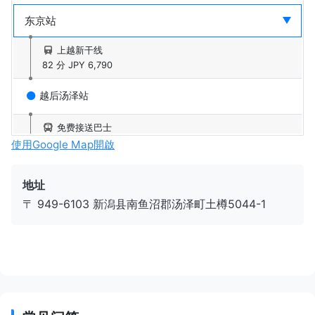
上越新干线
82 分
JPY 6,790
越后汤泽站
免费接送巴士
20 分
使用Google Map開啟
汤泽中里滑雪场
地址
〒 949-6103 新潟县南鱼沼郡汤泽町土樽5044-1