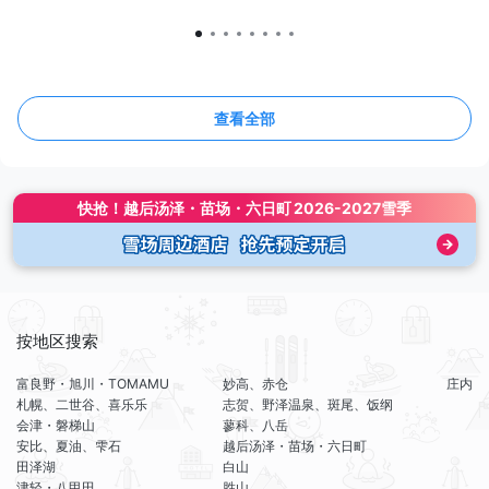
查看全部
快抢！
越后汤泽・苗场・六日町
2026-2027雪季
按地区搜索
富良野・旭川・TOMAMU
妙高、赤仓
庄内
札幌、二世谷、喜乐乐
志贺、野泽温泉、斑尾、饭纲
会津・磐梯山
蓼科、八岳
安比、夏油、雫石
越后汤泽・苗场・六日町
田泽湖
白山
津轻・八甲田
胜山