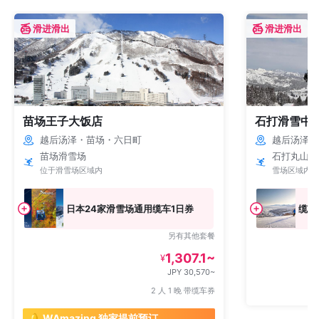
滑进滑出
滑进滑出
苗场王子大饭店
石打滑雪中
越后汤泽・苗场・六日町
越后汤泽・
苗场滑雪场
石打丸山滑
位于滑雪场区域内
雪场区域内
日本24家滑雪场通用缆车1日券
缆车
另有其他套餐
1,307.1~
¥
JPY 30,570~
2 人 1 晚 带缆车券
🔔 WAmazing 独家提前预订