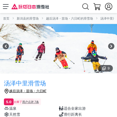
首页
新潟县的滑雪场
越后汤泽・苗场・六日町的滑雪场
汤泽中里滑
9
汤泽中里滑雪场
越后汤泽・苗场・六日町
5.0
太棒了
用户点评 7条
温泉
适合全家出游
天然雪
滑行距离长