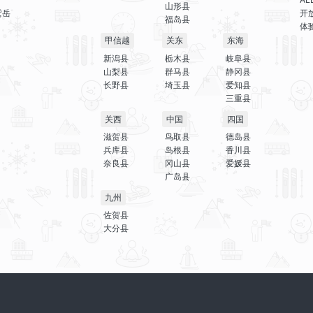
山形县
鹫岳
开
福岛县
体
甲信越
关东
东海
新潟县
栃木县
岐阜县
山梨县
群马县
静冈县
长野县
埼玉县
爱知县
三重县
关西
中国
四国
滋贺县
鸟取县
德岛县
兵库县
岛根县
香川县
奈良县
冈山县
爱媛县
广岛县
九州
佐贺县
大分县