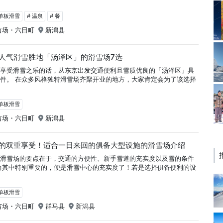
＆单板滑雪
# 温泉
# 餐
苗场・六日町
新潟县
人气滑雪胜地「汤泽区」的滑雪场7选
情享受滑雪之乐的话，从东京出发交通便利且雪质优良的「汤泽区」具
件。 在众多风格独特滑雪场齐聚开业的地方，大家肯定会为了该选择
＆单板滑雪
苗场・六日町
新潟县
的双重享受！适合一日来回的俱备大型设施的滑雪场介绍
回滑雪场的要点在于，交通的方便性、新手雪道的充实度以及雪的条件
而其中特别重要的，便是滑雪中心的充实度了！若是选择俱备便利的设
＆单板滑雪
苗场・六日町
群马县
新潟县