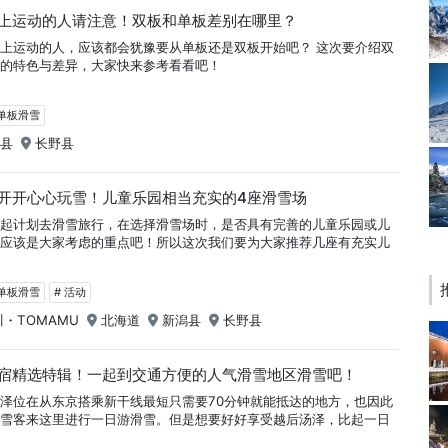
上运动的人请注意！双板和单板差别在哪里？
上运动的人，应该都会犹豫要从单板还是双板开始吧？ 这次要介绍双
自的特色与差异，大家快来参考看看吧！
＆单板滑雪
岛县
长野县
开开心心玩雪！儿童乐园相当充实的4座滑雪场
一起计划去滑雪旅行，在选择滑雪场时，是否具有完善的儿童乐园或儿
场应该是大家考虑的重点吧！所以这次我们要为大家推荐几座有充实儿
＆单板滑雪
# 活动
・TOMAMU
北海道
新潟县
长野县
宿精选特辑！一起到交通方便的人气滑雪地区滑雪吧！
泽位在从东京搭乘新干线最短只需要70分钟就能抵达的地方，也因此
滑雪客来这里进行一日游滑雪。但是想要好好享受越后汤泽，比起一日