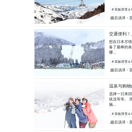
# 双板滑雪
越后汤泽・
交通便利！
想在日本尽
备了最棒的条
哪...
# 双板滑雪
越后汤泽・
温泉与购物
选择一日来
状况等等。 
施...
# 双板滑雪
越后汤泽・