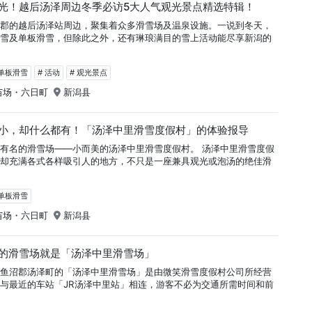
光！越后汤泽周边冬季必访5大人气观光景点精选特辑！
沼郡的越后汤泽站周边，聚集着众多滑雪场及温泉设施。一说到冬天，
滑雪及单板滑雪，但除此之外，还有琳琅满目的雪上活动能尽享新潟的
＆单板滑雪
# 活动
# 观光景点
苗场・六日町
新潟县
小，却什么都有！「汤泽中里滑雪度假村」的体验报导
有名的滑雪场——小而美的汤泽中里滑雪度假村。 汤泽中里滑雪度假
，却充满各式各样吸引人的地方，不只是一座兼具观光或泡汤的绝佳滑
＆单板滑雪
苗场・六日町
新潟县
的滑雪场就是「汤泽中里滑雪场」
南鱼沼郡汤泽町的「汤泽中里滑雪场」是由微笑滑雪度假村公司所经营
与最近的车站「JR汤泽中里站」相连，游客不必为交通所需时间和前