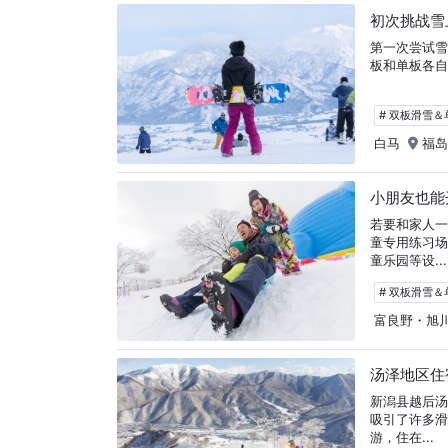
初次挑战雪
第一次尝试雪
板和单板各
# 双板滑雪
白马
福
小朋友也能
若要和家人
童专用练习
童乐园等设...
# 双板滑雪
富良野・旭川
汤泽地区住
新潟县越后汤
吸引了许多
游，住在...