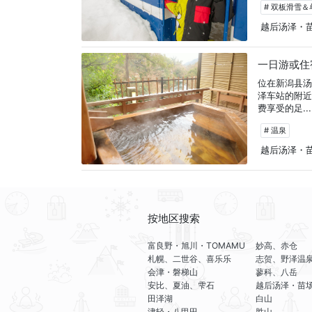
# 双板滑雪
越后汤泽・
一日游或住
位在新潟县
泽车站的附
费享受的足...
# 温泉
越后汤泽・
按地区搜索
富良野・旭川・TOMAMU
妙高、赤仓
札幌、二世谷、喜乐乐
志贺、野泽温
会津・磐梯山
蓼科、八岳
安比、夏油、雫石
越后汤泽・苗
田泽湖
白山
津轻・八甲田
胜山