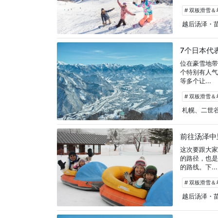
# 双板滑雪
越后汤泽・
7个日本代
位在豪雪地带
个特别有人
等多个让...
# 双板滑雪
札幌、二世
前往汤泽中
这次要跟大
的路径，也
的路线。下...
# 双板滑雪
越后汤泽・