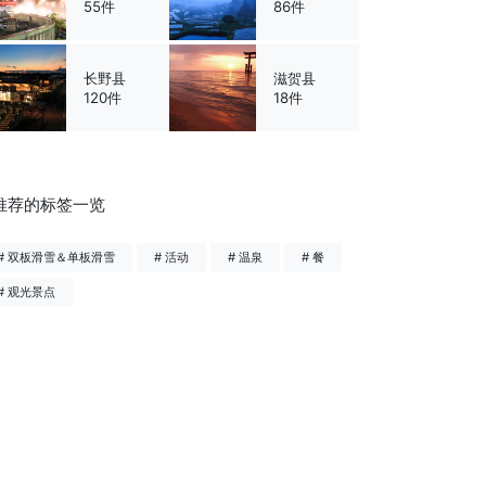
55件
86件
长野县
滋贺县
120件
18件
推荐的标签一览
# 双板滑雪＆单板滑雪
# 活动
# 温泉
# 餐
# 观光景点