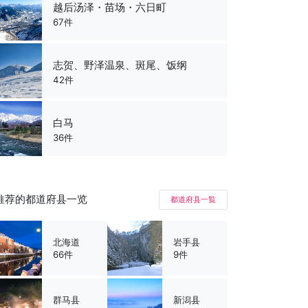
越后汤泽・苗场・六日町
67件
志贺、野泽温泉、斑尾、饭纲
42件
白马
36件
推荐的都道府县一览
都道府县一覧
北海道
岩手县
66件
9件
群马县
新潟县