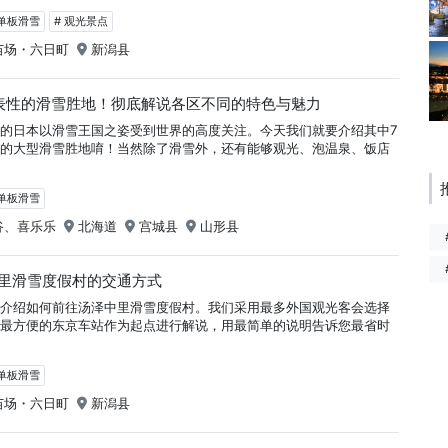
＆单板滑雪
# 观光景点
苗场・六日町
新潟县
表性的滑雪胜地！彻底解说各区不同的特色与魅力
的日本以滑雪王国之姿受到世界的高度关注。今天我们就要介绍其中7
气的大型滑雪胜地唷！当然除了滑雪外，还有能够观光、泡温泉、饭店
＆单板滑雪
谷、喜乐乐
北海道
宫城县
山形县
里滑雪度假村的交通方式
家介绍如何前往汤泽中里滑雪度假村。我们采用最多外国观光客会选择
是最方便的东京车站作为起点进行解说，用最简单的说明告诉您最省时
＆单板滑雪
苗场・六日町
新潟县