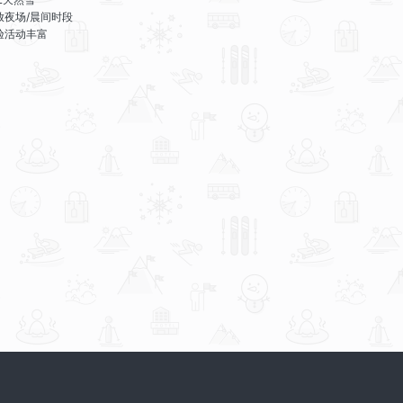
放夜场/晨间时段
验活动丰富