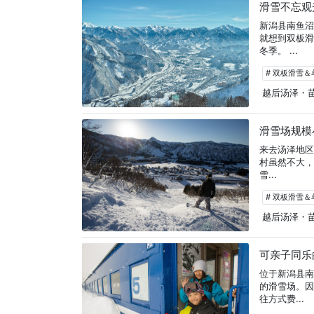
滑雪不忘观
新潟县南鱼
就想到双板
冬季。 ...
# 双板滑雪
越后汤泽・
滑雪场规模
来去汤泽地区
村虽然不大
雪...
# 双板滑雪
越后汤泽・
可亲子同乐
位于新潟县
的滑雪场。因
往方式费...