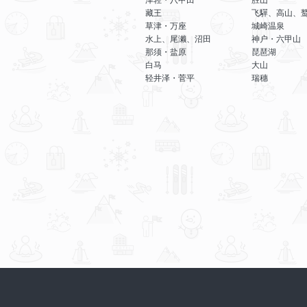
藏王
飞驒、高山、
草津・万座
城崎温泉
水上、尾濑、沼田
神户・六甲山
那须・盐原
琵琶湖
白马
大山
轻井泽・菅平
瑞穗