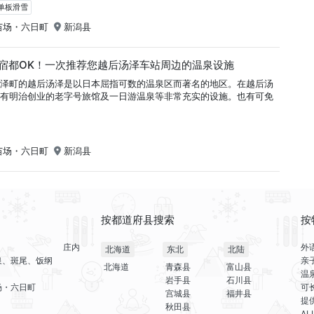
＆单板滑雪
苗场・六日町
新潟县
宿都OK！一次推荐您越后汤泽车站周边的温泉设施
汤泽町的越后汤泽是以日本屈指可数的温泉区而著名的地区。在越后汤
近有明治创业的老字号旅馆及一日游温泉等非常充实的设施。也有可免
苗场・六日町
新潟县
按都道府县搜索
按
庄内
外
北海道
东北
北陆
泉、斑尾、饭纲
亲
北海道
青森县
富山县
温
岩手县
石川县
场・六日町
可
宫城县
福井县
提
秋田县
A