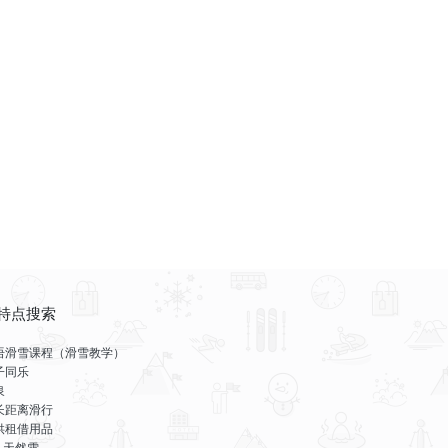
特点搜索
语滑雪课程（滑雪教学）
子同乐
泉
长距离滑行
供租借用品
LL天然雪