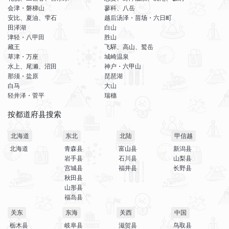
会津・磐梯山
蓼科、八岳
安比、夏油、雫石
越后汤泽・苗场・六日町
田泽湖
白山
津轻・八甲田
胜山
藏王
飞驒、高山、鹫岳
草津・万座
城崎温泉
水上、尾濑、沼田
神户・六甲山
那须・盐原
琵琶湖
白马
大山
轻井泽・菅平
瑞穗
按都道府县搜索
北海道
东北
北陆
甲信越
北海道
青森县
富山县
新潟县
岩手县
石川县
山梨县
宫城县
福井县
长野县
秋田县
山形县
福岛县
关东
东海
关西
中国
栃木县
岐阜县
滋贺县
鸟取县