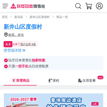
首页
新潟县
新井山区度假村
商品一览
新井山区度假村
妙高、赤仓
4.5
太棒了
用户点评 4条
滑雪场详情
玩尽日本滑雪社
独家特惠
只需
一部手机
当日丝滑取票
滑雪商品
课程
住滑套餐