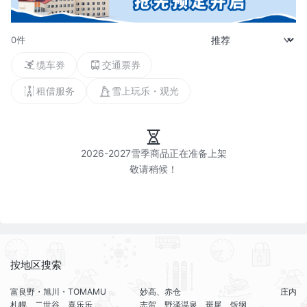
0件
缆车券
交通票券
租借服务
雪上玩乐・观光
2026-2027雪季商品正在准备上架

按地区搜索
富良野・旭川・TOMAMU
妙高、赤仓
庄内
札幌、二世谷、喜乐乐
志贺、野泽温泉、斑尾、饭纲