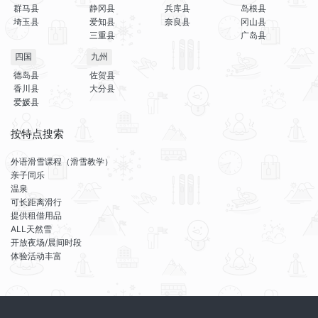
群马县
静冈县
兵库县
岛根县
埼玉县
爱知县
奈良县
冈山县
三重县
广岛县
四国
九州
德岛县
佐贺县
香川县
大分县
爱媛县
按特点搜索
外语滑雪课程（滑雪教学）
亲子同乐
温泉
可长距离滑行
提供租借用品
ALL天然雪
开放夜场/晨间时段
体验活动丰富