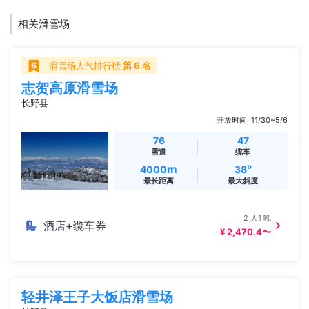
相关滑雪场
滑雪场人气排行榜
第 6 名
志贺高原滑雪场
长野县
开放时间: 11/30~5/6
76
47
雪道
缆车
m
°
4000
38
最长距离
最大斜度
2 人1 晚
酒店+缆车券
¥ 2,470.4〜
轻井泽王子大饭店滑雪场