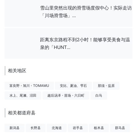
雪山里突然出现的滑雪场度假中心！实际走访
「川场滑雪场」...
距离东京路程不到2小时！能够享受美食与温
泉的「HUNT...
相关地区
富良野・旭川・TOMAMU
安比、夏油、雫石
那须・盐原
水上、尾濑、沼田
越后汤泽・苗场・六日町
白马
相关都道府县
新潟县
长野县
北海道
岩手县
栃木县
群马县