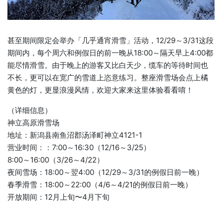
甚至期间限定会举办「几乎通宵滑雪」活动，12/29～3/31这段
期间内，每个周六和例假日的前一晚从18:00～隔天早上4:00都
能尽情滑雪。由于晚上的游客又比白天少，缆车的等待时间也
不长，更可以在宽广的雪道上恣意练习。整座滑雪场会点上橘
黄色的灯，更显浪漫风情，欢迎大家来这里体验看看唷！
（详细信息）
神立高原滑雪场
地址：新潟县南鱼沼郡汤泽町神立4121-1
营业时间：：7:00～16:30（12/16～3/25）
8:00～16:00（3/26～4/22）
夜间雪场：18:00～翌4:00（12/29～3/31的例假日前一晚）
春季滑雪：18:00～22:00（4/6～4/21的例假日前一晚）
开放期间：12月上旬〜4月下旬