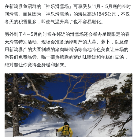
在新潟县鱼沼群的「神乐滑雪场」可享受从11月～5月底的长时
间滑雪。而且因为「神乐滑雪场」的海拔高达1845公尺，不仅
冬天的积雪量多，即使气温升高了也不容易融化。
另外到了4～5月的时候在邻近的滑雪场还会举办星期限定的春
天滑雪特别活动。现场会准备汤泽町产的大蒜、萝卜，以及使
用新潟县产的大豆制成的猪肉味噌汤等当地特色美食让来场的
游客们免费品尝。喝一碗热腾腾的猪肉味噌汤和年糕红豆汤，
绝对能让你觉得全身暖和起来。