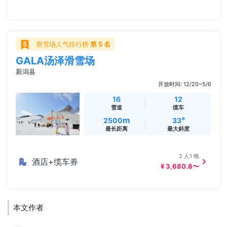
滑雪场人气排行榜
第 5 名
GALA汤泽滑雪场
新潟县
开放时间: 12/20~5/6
16
12
雪道
缆车
m
°
2500
33
最长距离
最大斜度
2 人1 晚
酒店+缆车券
¥ 3,680.8〜
本文作者