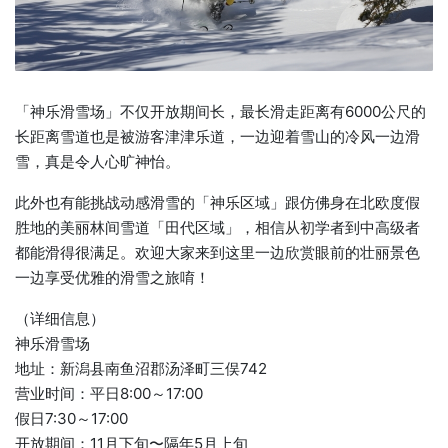
「神乐滑雪场」不仅开放期间长，最长滑走距离有6000公尺的
长距离雪道也是被游客津津乐道，一边迎着雪山的冷风一边滑
雪，真是令人心旷神怡。
此外也有能挑战动感滑雪的「神乐区域」跟仿佛身在北欧度假
胜地的美丽林间雪道「田代区域」，相信从初学者到中高级者
都能滑得很满足。欢迎大家来到这里一边欣赏眼前的壮丽景色
一边享受优雅的滑雪之旅唷！
（详细信息）
神乐滑雪场
地址：新潟县南鱼沼郡汤泽町三俣742
营业时间：平日8:00～17:00
假日7:30～17:00
开放期间：11月下旬〜隔年5月上旬