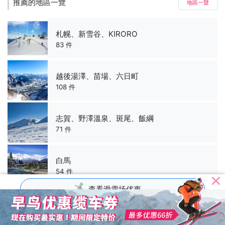
推薦的地區一覽
地區一覽
札幌、新雪谷、KIRORO
83 件
越後湯澤、苗場、六日町
108 件
志賀、野澤溫泉、斑尾、飯綱
71 件
白馬
54 件
查看滑雪场优惠
推薦的都道府縣一覽
都道府縣一覧