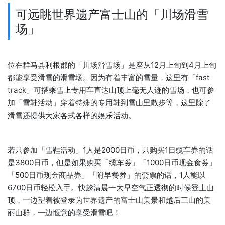
可远眺世界遗产富士山的「川场滑雪
场」
位在群马县利根郡的「川场滑雪场」是座从12月上旬到4月上旬
都能享受滑雪的滑雪场。因为有着丰富的雪量，这里有「fast
track」可搭乘雪上专用车直达山顶上毫无人迹的雪场，也可参
加「雪鞋活动」穿着特殊的专用鞋到雪山里散步等，这里除了
滑雪还提供大家各式各样的娱乐活动。
若只参加「雪鞋活动」1人是2000日币，只购买1日缆车券的话
是3800日币，但是如果购买「缆车券」「1000日币现金食券」
「500日币现金商品券」「附早餐券」的套票的话，1人能以
6700日币轻松入手。快趁清晨一大早空气正透彻的时候登上山
顶，一边望着被登录为世界遗产的富士山美景和越后三山的美
丽山群，一边惬意的享受滑雪吧！