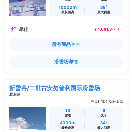
m
°
10000
38
最长距离
最大斜度
课程
¥ 4,061.8〜
所有商品
(6 件)
滑雪场详情
新雪谷/二世古安努普利国际滑雪场
北海道
开放时间: 11/24~4/13
13
6
雪道
缆车
m
°
4000
34
最长距离
最大斜度