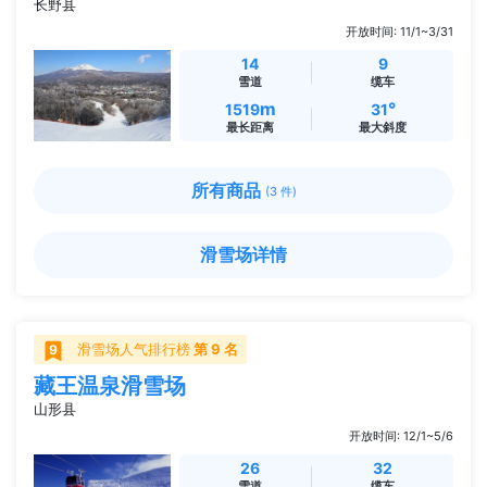
长野县
开放时间: 11/1~3/31
14
9
雪道
缆车
m
°
1519
31
最长距离
最大斜度
所有商品
(3 件)
滑雪场详情
滑雪场人气排行榜
第 9 名
藏王温泉滑雪场
山形县
开放时间: 12/1~5/6
26
32
雪道
缆车