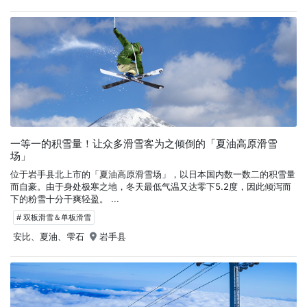
一等一的积雪量！让众多滑雪客为之倾倒的「夏油高原滑雪
场」
位于岩手县北上市的「夏油高原滑雪场」，以日本国内数一数二的积雪量
而自豪。由于身处极寒之地，冬天最低气温又达零下5.2度，因此倾泻而
下的粉雪十分干爽轻盈。 ...
# 双板滑雪＆单板滑雪
安比、夏油、雫石
岩手县