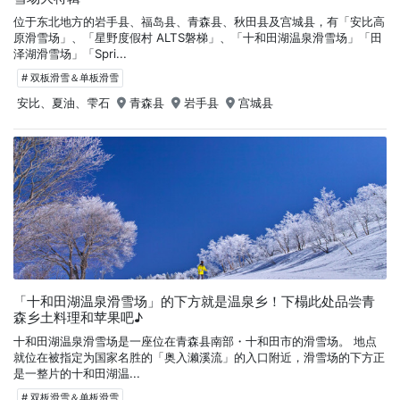
位于东北地方的岩手县、福岛县、青森县、秋田县及宫城县，有「安比高
原滑雪场」、「星野度假村 ALTS磐梯」、「十和田湖温泉滑雪场」「田
泽湖滑雪场」「Spri...
# 双板滑雪＆单板滑雪
安比、夏油、雫石
青森县
岩手县
宫城县
「十和田湖温泉滑雪场」的下方就是温泉乡！下榻此处品尝青
森乡土料理和苹果吧♪
十和田湖温泉滑雪场是一座位在青森县南部・十和田市的滑雪场。 地点
就位在被指定为国家名胜的「奥入濑溪流」的入口附近，滑雪场的下方正
是一整片的十和田湖温...
# 双板滑雪＆单板滑雪