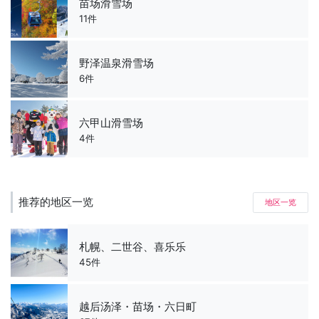
苗场滑雪场
11件
野泽温泉滑雪场
6件
六甲山滑雪场
4件
推荐的地区一览
地区一览
札幌、二世谷、喜乐乐
45件
越后汤泽・苗场・六日町