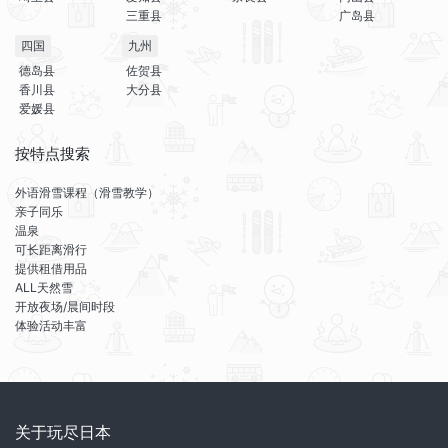
三重县
广岛县
四国
九州
德岛县
佐贺县
香川县
大分县
爱媛县
按特点搜索
外语滑雪课程（滑雪教学）
亲子同乐
温泉
可长距离滑行
提供租借用品
ALL天然雪
开放夜场/晨间时段
体验活动丰富
关于玩尽日本