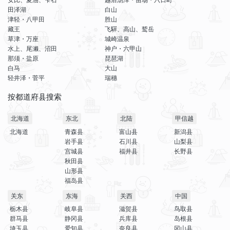
田泽湖
白山
津轻・八甲田
胜山
藏王
飞驒、高山、鹫岳
草津・万座
城崎温泉
水上、尾濑、沼田
神户・六甲山
那须・盐原
琵琶湖
白马
大山
轻井泽・菅平
瑞穗
按都道府县搜索
北海道
东北
北陆
甲信越
北海道
青森县
富山县
新潟县
岩手县
石川县
山梨县
宫城县
福井县
长野县
秋田县
山形县
福岛县
关东
东海
关西
中国
栃木县
岐阜县
滋贺县
鸟取县
群马县
静冈县
兵库县
岛根县
埼玉县
爱知县
奈良县
冈山县