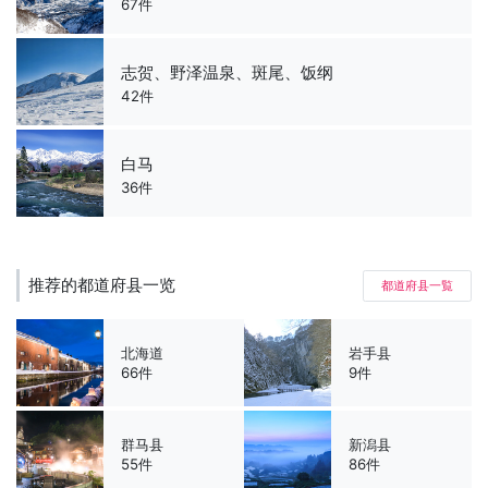
67件
志贺、野泽温泉、斑尾、饭纲
42件
白马
36件
推荐的都道府县一览
都道府县一覧
北海道
岩手县
66件
9件
群马县
新潟县
55件
86件