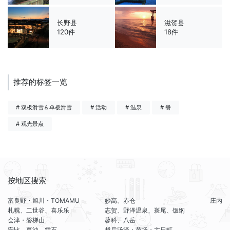
长野县
滋贺县
120件
18件
推荐的标签一览
# 双板滑雪＆单板滑雪
# 活动
# 温泉
# 餐
# 观光景点
按地区搜索
富良野・旭川・TOMAMU
妙高、赤仓
庄内
札幌、二世谷、喜乐乐
志贺、野泽温泉、斑尾、饭纲
会津・磐梯山
蓼科、八岳
安比、夏油、雫石
越后汤泽・苗场・六日町