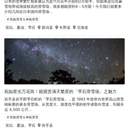
日本的雪季繁忙期多被认为是11月后半开始到2月前半。但如果是位在豪
雪地带或海拔较高的滑雪场，很多都能滑到4～5月呢！今天我们就要来
介绍几间在日本国内滑雪场...
# 双板滑雪＆单板滑雪
安比、夏油、雫石
新潟县
长野县
北海道
宛如星光万花筒！能观赏满天繁星的「雫石滑雪场」之魅力
岩手县岩手郡雫石町的「雫石滑雪场」，是 1993 年曾举办世界高山滑雪
锦标赛的著名滑雪场。从宽度大、坡度也平缓的初学者取向雪道，到最长
达 4,500 公尺...
# 双板滑雪＆单板滑雪
安比、夏油、雫石
岩手县