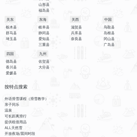
山形县
福岛县
关东
东海
关西
中国
栃木县
岐阜县
滋贺县
鸟取县
群马县
静冈县
兵库县
岛根县
埼玉县
爱知县
奈良县
冈山县
三重县
广岛县
四国
九州
德岛县
佐贺县
香川县
大分县
爱媛县
按特点搜索
外语滑雪课程（滑雪教学）
亲子同乐
温泉
可长距离滑行
提供租借用品
ALL天然雪
开放夜场/晨间时段