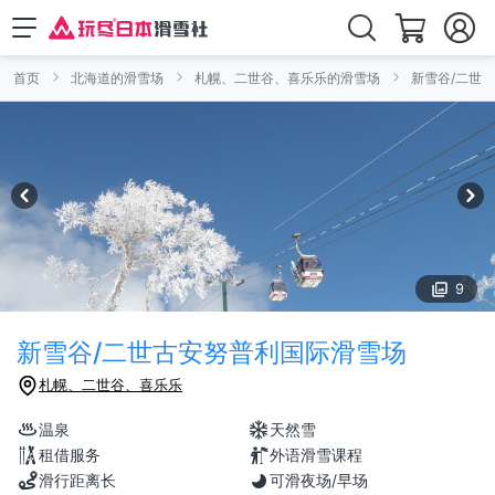
首页
北海道的滑雪场
札幌、二世谷、喜乐乐的滑雪场
新雪谷/二世
9
新雪谷/二世古安努普利国际滑雪场
札幌、二世谷、喜乐乐
温泉
天然雪
租借服务
外语滑雪课程
滑行距离长
可滑夜场/早场