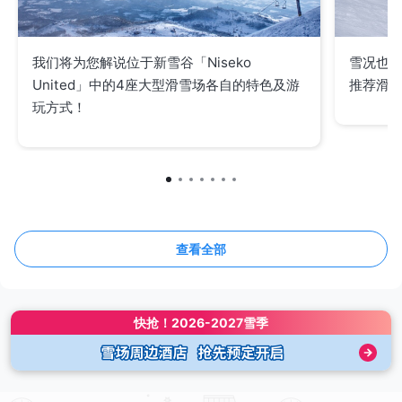
我们将为您解说位于新雪谷「Niseko
雪况也相
United」中的4座大型滑雪场各自的特色及游
推荐滑
玩方式！
查看全部
快抢！
2026-2027雪季