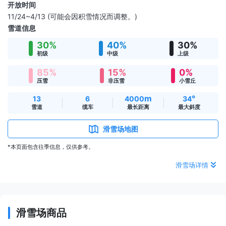
开放时间
11/24~4/13 (可能会因积雪情况而调整。)
雪道信息
30%
40%
30%
初级
中级
上级
85%
15%
0%
压雪
非压雪
小雪丘
m
°
13
6
4000
34
雪道
缆车
最长距离
最大斜度
滑雪场地图
*本页面包含往季信息，仅供参考。
滑雪场详情
滑雪场商品