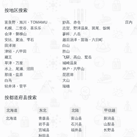
按地区搜索
富良野・旭川・TOMAMU
妙高、赤仓
庄内
札幌、二世谷、喜乐乐
志贺、野泽温泉、斑尾、饭纲
会津・磐梯山
蓼科、八岳
安比、夏油、雫石
越后汤泽・苗场・六日町
田泽湖
白山
津轻・八甲田
胜山
藏王
飞驒、高山、鹫岳
草津・万座
城崎温泉
水上、尾濑、沼田
神户・六甲山
那须・盐原
琵琶湖
白马
大山
轻井泽・菅平
瑞穗
按都道府县搜索
北海道
东北
北陆
甲信越
北海道
青森县
富山县
新潟县
岩手县
石川县
山梨县
宫城县
福井县
长野县
秋田县