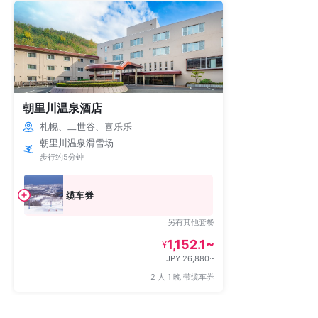
朝里川温泉酒店
札幌、二世谷、喜乐乐
朝里川温泉滑雪场
步行约5分钟
缆车券
另有其他套餐
1,152.1~
¥
JPY 26,880~
2 人 1 晚 带缆车券