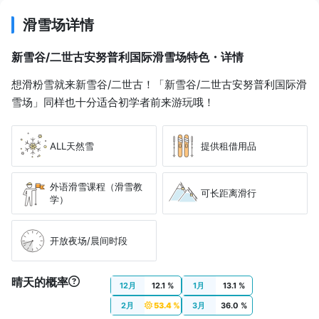
滑雪场详情
新雪谷/二世古安努普利国际滑雪场特色・详情
想滑粉雪就来新雪谷/二世古！「新雪谷/二世古安努普利国际滑
雪场」同样也十分适合初学者前来游玩哦！
ALL天然雪
提供租借用品
外语滑雪课程（滑雪教
可长距离滑行
学）
开放夜场/晨间时段
晴天的概率
12月
12.1 %
1月
13.1 %
2月
53.4 %
3月
36.0 %