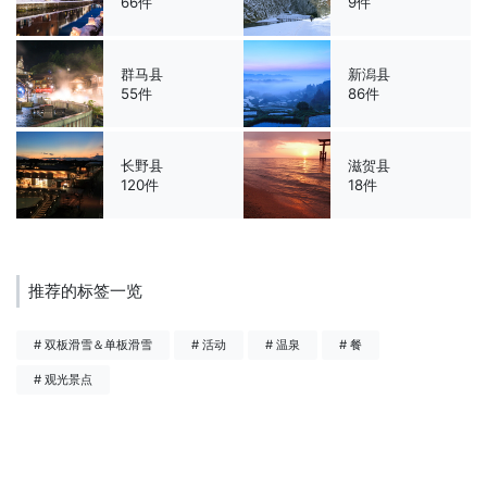
66件
9件
群马县
新潟县
55件
86件
长野县
滋贺县
120件
18件
推荐的标签一览
# 双板滑雪＆单板滑雪
# 活动
# 温泉
# 餐
# 观光景点