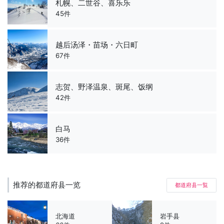
札幌、二世谷、喜乐乐
45件
越后汤泽・苗场・六日町
67件
志贺、野泽温泉、斑尾、饭纲
42件
白马
36件
推荐的都道府县一览
都道府县一覧
北海道
岩手县