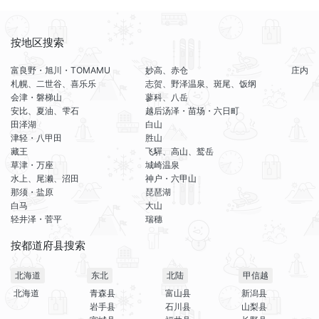
按地区搜索
富良野・旭川・TOMAMU
妙高、赤仓
庄内
札幌、二世谷、喜乐乐
志贺、野泽温泉、斑尾、饭纲
会津・磐梯山
蓼科、八岳
安比、夏油、雫石
越后汤泽・苗场・六日町
田泽湖
白山
津轻・八甲田
胜山
藏王
飞驒、高山、鹫岳
草津・万座
城崎温泉
水上、尾濑、沼田
神户・六甲山
那须・盐原
琵琶湖
白马
大山
轻井泽・菅平
瑞穗
按都道府县搜索
北海道
东北
北陆
甲信越
北海道
青森县
富山县
新潟县
岩手县
石川县
山梨县