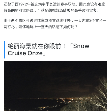
还曾于西1972年被选为冬季奥运的赛事场地。因此也设有难度
较高的的滑雪路线，可满足想挑战急陡坡的高手级滑雪客。
由于两个雪区可透过缆车或滑雪路线往来，一天内将2个雪区一
网打尽，奢侈地玩上一整天的话意下如何呢？
绝丽海景就在你眼前！「Snow
Cruise Onze」