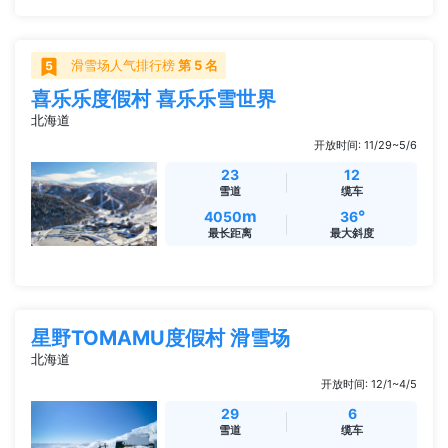
滑雪场人气排行榜
第 5 名
喜乐乐度假村 喜乐乐雪世界
北海道
开放时间: 11/29~5/6
23
12
雪道
缆车
m
°
4050
36
最长距离
最大斜度
星野TOMAMU度假村 滑雪场
北海道
开放时间: 12/1~4/5
29
6
雪道
缆车