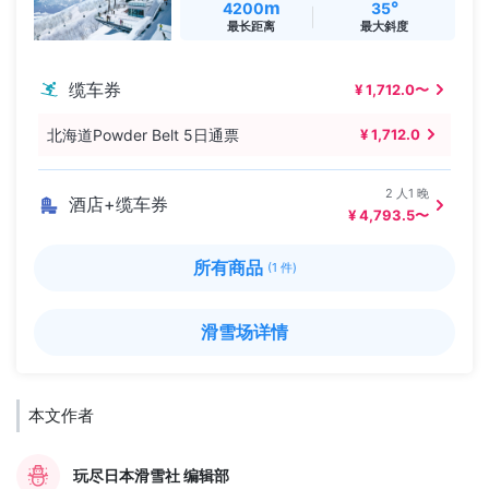
m
°
4200
35
最长距离
最大斜度
缆车券
¥ 1,712.0〜
北海道Powder Belt 5日通票
¥ 1,712.0
2 人1 晚
酒店+缆车券
¥ 4,793.5〜
所有商品
(1 件)
滑雪场详情
本文作者
玩尽日本滑雪社 编辑部