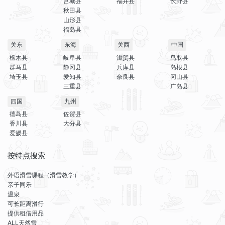
宫城县
福井县
长野县
秋田县
山形县
福岛县
关东
东海
关西
中国
栃木县
岐阜县
滋贺县
鸟取县
群马县
静冈县
兵库县
岛根县
埼玉县
爱知县
奈良县
冈山县
三重县
广岛县
四国
九州
德岛县
佐贺县
香川县
大分县
爱媛县
按特点搜索
外语滑雪课程（滑雪教学）
亲子同乐
温泉
可长距离滑行
提供租借用品
ALL天然雪