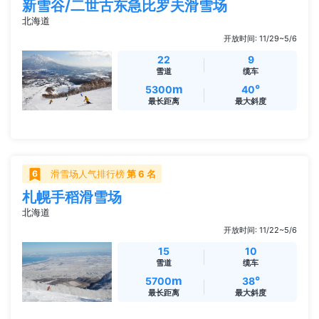
新雪谷/二世古东急比罗夫滑雪场
北海道
开放时间: 11/29~5/6
22
9
雪道
缆车
m
°
5300
40
最长距离
最大斜度
滑雪场人气排行榜
第 6 名
札幌手稻滑雪场
北海道
开放时间: 11/22~5/6
15
10
雪道
缆车
m
°
5700
38
最长距离
最大斜度