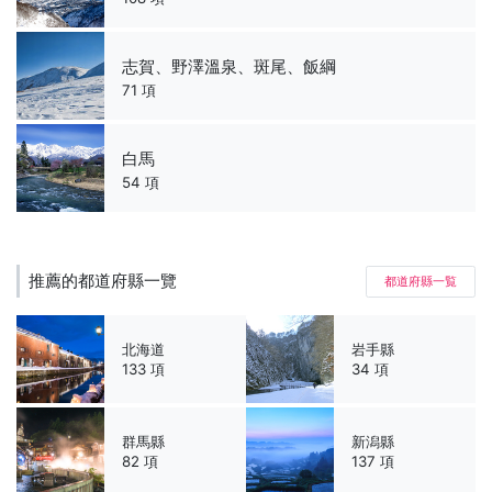
志賀、野澤溫泉、斑尾、飯綱
71 項
白馬
54 項
推薦的都道府縣一覽
都道府縣一覧
北海道
岩手縣
133 項
34 項
群馬縣
新潟縣
82 項
137 項