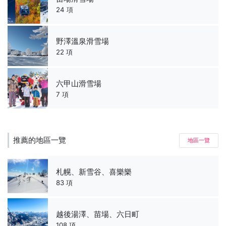
24 項
野澤溫泉滑雪場
22 項
六甲山滑雪場
7 項
推薦的地區一覽
地區一覽
札幌、新雪谷、喜樂樂
83 項
越後湯澤、苗場、六日町
108 項