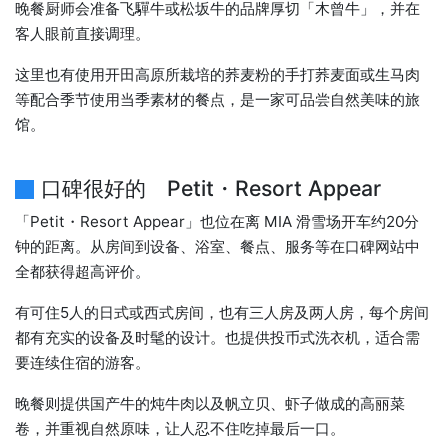
晚餐厨师会准备飞驒牛或松坂牛的品牌厚切「木曾牛」，并在
客人眼前直接调理。
这里也有使用开田高原所栽培的荞麦粉的手打荞麦面或生马肉
等配合季节使用当季素材的餐点，是一家可品尝自然美味的旅
馆。
口碑很好的 Petit・Resort Appear
「Petit・Resort Appear」也位在离 MIA 滑雪场开车约20分
钟的距离。从房间到设备、浴室、餐点、服务等在口碑网站中
全都获得超高评价。
有可住5人的日式或西式房间，也有三人房及两人房，每个房间
都有充实的设备及时髦的设计。也提供投币式洗衣机，适合需
要连续住宿的游客。
晚餐则提供国产牛的炖牛肉以及帆立贝、虾子做成的高丽菜
卷，并重视自然原味，让人忍不住吃掉最后一口。