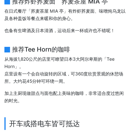
推荐炸虾荞麦面 荞麦茶屋 MIA 亭
在日式餐厅「荞麦茶屋 MIA 亭」有炸虾荞麦面、味噌炖乌龙以
及各种盖饭等餐点来暖和你的身心。
也备有生啤酒及日本清酒，运动后来一杯或许也不错呢！
推荐Tee Horn的咖啡
从海拔1,820公尺的店里可瞭望日本3大阿尔卑斯的「Tee
Horn」。
店里设有一个会自动旋转的区域，可360度欣赏景观的休憩场
所。大约花45分钟可环绕一周。
加上主厨现做甜点与面包配上美味的咖啡，非常适合度过悠闲
的时光。
开车或搭电车皆可抵达