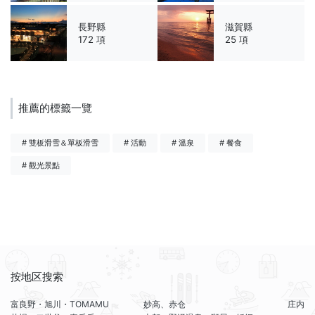
長野縣
滋賀縣
172 項
25 項
推薦的標籤一覽
# 雙板滑雪＆單板滑雪
# 活動
# 溫泉
# 餐食
# 觀光景點
按地区搜索
富良野・旭川・TOMAMU
妙高、赤仓
庄内