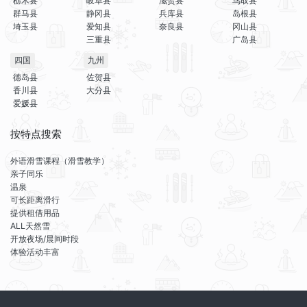
栃木县
岐阜县
滋贺县
鸟取县
群马县
静冈县
兵库县
岛根县
埼玉县
爱知县
奈良县
冈山县
三重县
广岛县
四国
九州
德岛县
佐贺县
香川县
大分县
爱媛县
按特点搜索
外语滑雪课程（滑雪教学）
亲子同乐
温泉
可长距离滑行
提供租借用品
ALL天然雪
开放夜场/晨间时段
体验活动丰富