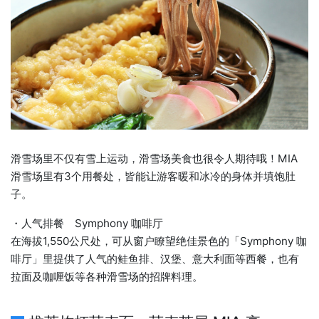
滑雪场里不仅有雪上运动，滑雪场美食也很令人期待哦！MIA
滑雪场里有3个用餐处，皆能让游客暖和冰冷的身体并填饱肚
子。
・人气排餐 Symphony 咖啡厅
在海拔1,550公尺处，可从窗户瞭望绝佳景色的「Symphony 咖
啡厅」里提供了人气的鲑鱼排、汉堡、意大利面等西餐，也有
拉面及咖喱饭等各种滑雪场的招牌料理。