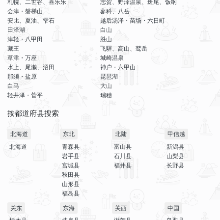
札幌、二世谷、喜乐乐
志贺、野泽温泉、斑尾、饭纲
会津・磐梯山
蓼科、八岳
安比、夏油、雫石
越后汤泽・苗场・六日町
田泽湖
白山
津轻・八甲田
胜山
藏王
飞驒、高山、鹫岳
草津・万座
城崎温泉
水上、尾濑、沼田
神户・六甲山
那须・盐原
琵琶湖
白马
大山
轻井泽・菅平
瑞穗
按都道府县搜索
北海道
东北
北陆
甲信越
北海道
青森县
富山县
新潟县
岩手县
石川县
山梨县
宫城县
福井县
长野县
秋田县
山形县
福岛县
关东
东海
关西
中国