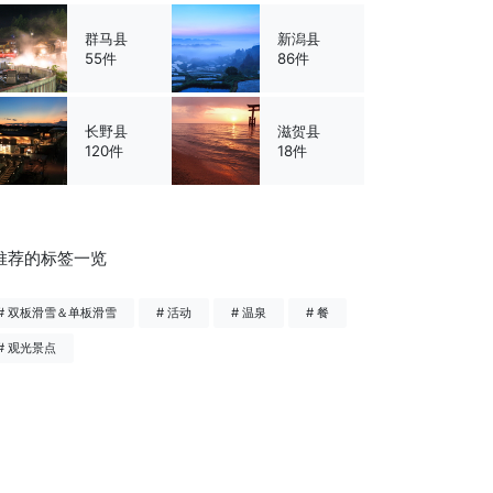
群马县
新潟县
55件
86件
长野县
滋贺县
120件
18件
推荐的标签一览
# 双板滑雪＆单板滑雪
# 活动
# 温泉
# 餐
# 观光景点