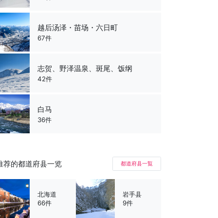
越后汤泽・苗场・六日町
67件
志贺、野泽温泉、斑尾、饭纲
42件
白马
36件
推荐的都道府县一览
都道府县一覧
北海道
岩手县
66件
9件