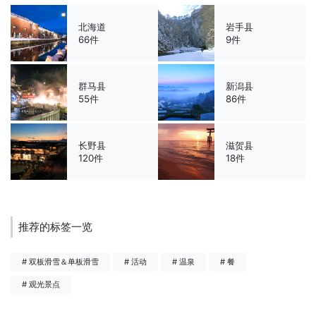
北海道
岩手县
66件
9件
群马县
新潟县
55件
86件
长野县
滋贺县
120件
18件
推荐的标签一览
# 双板滑雪＆单板滑雪
# 活动
# 温泉
# 餐
# 观光景点