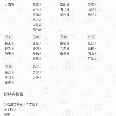
北海道
青森县
富山县
新潟县
岩手县
石川县
山梨县
宫城县
福井县
长野县
秋田县
山形县
福岛县
关东
东海
关西
中国
栃木县
岐阜县
滋贺县
鸟取县
群马县
静冈县
兵库县
岛根县
埼玉县
爱知县
奈良县
冈山县
三重县
广岛县
四国
九州
德岛县
佐贺县
香川县
大分县
爱媛县
按特点搜索
外语滑雪课程（滑雪教学）
亲子同乐
温泉