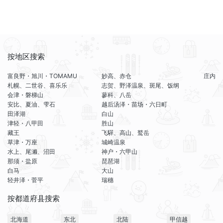
按地区搜索
富良野・旭川・TOMAMU
妙高、赤仓
庄内
札幌、二世谷、喜乐乐
志贺、野泽温泉、斑尾、饭纲
会津・磐梯山
蓼科、八岳
安比、夏油、雫石
越后汤泽・苗场・六日町
田泽湖
白山
津轻・八甲田
胜山
藏王
飞驒、高山、鹫岳
草津・万座
城崎温泉
水上、尾濑、沼田
神户・六甲山
那须・盐原
琵琶湖
白马
大山
轻井泽・菅平
瑞穗
按都道府县搜索
北海道
东北
北陆
甲信越