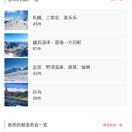
札幌、二世谷、喜乐乐
45件
越后汤泽・苗场・六日町
67件
志贺、野泽温泉、斑尾、饭纲
42件
白马
36件
推荐的都道府县一览
都道府县一覧