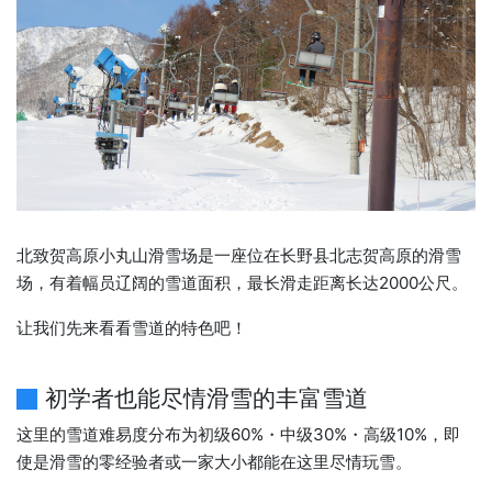
北致贺高原小丸山滑雪场是一座位在长野县北志贺高原的滑雪
场，有着幅员辽阔的雪道面积，最长滑走距离长达2000公尺。
让我们先来看看雪道的特色吧！
初学者也能尽情滑雪的丰富雪道
这里的雪道难易度分布为初级60%・中级30%・高级10%，即
使是滑雪的零经验者或一家大小都能在这里尽情玩雪。