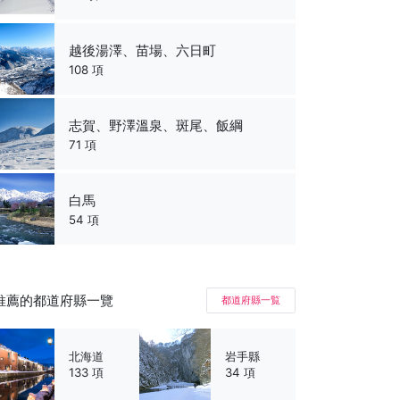
越後湯澤、苗場、六日町
108 項
志賀、野澤溫泉、斑尾、飯綱
71 項
白馬
54 項
推薦的都道府縣一覽
都道府縣一覧
北海道
岩手縣
133 項
34 項