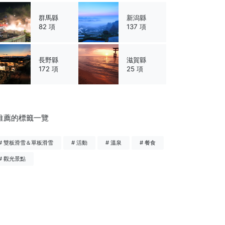
群馬縣
新潟縣
82 項
137 項
長野縣
滋賀縣
172 項
25 項
推薦的標籤一覽
# 雙板滑雪＆單板滑雪
# 活動
# 溫泉
# 餐食
# 觀光景點