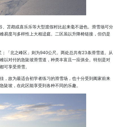
雪谷、苫鹉或喜乐乐等大型渡假村比起来毫不逊色。滑雪场可分
难易度与多样性上大相迳庭。二区虽以升降椅链接，但仍是
尺；「北之峰区」则为940公尺。两处总共有23条滑雪道。从
难以对付的急陡坡滑雪道，种类丰富且一应俱全。特别是对
都可享受滑雪。
佳，故为最适合初学者练习的滑雪场，也十分受到阖家前来
急陡坡，在此区能享受到各种不同的乐趣。