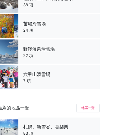
38 項
苗場滑雪場
24 項
野澤溫泉滑雪場
22 項
六甲山滑雪場
7 項
推薦的地區一覽
地區一覽
札幌、新雪谷、喜樂樂
83 項