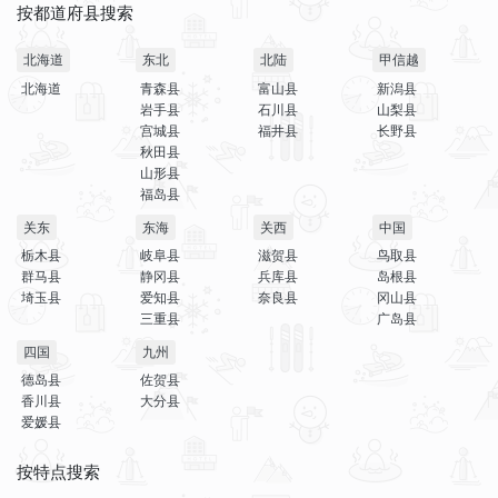
按都道府县搜索
北海道
东北
北陆
甲信越
北海道
青森县
富山县
新潟县
岩手县
石川县
山梨县
宫城县
福井县
长野县
秋田县
山形县
福岛县
关东
东海
关西
中国
栃木县
岐阜县
滋贺县
鸟取县
群马县
静冈县
兵库县
岛根县
埼玉县
爱知县
奈良县
冈山县
三重县
广岛县
四国
九州
德岛县
佐贺县
香川县
大分县
爱媛县
按特点搜索