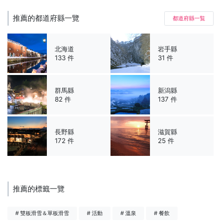
推薦的都道府縣一覽
都道府縣一覧
北海道
岩手縣
133 件
31 件
群馬縣
新潟縣
82 件
137 件
長野縣
滋賀縣
172 件
25 件
推薦的標籤一覽
# 雙板滑雪＆單板滑雪
# 活動
# 溫泉
# 餐飲