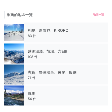
推薦的地區一覽
地區一覽
札幌、新雪谷、KIRORO
83 件
越後湯澤、苗場、六日町
108 件
志賀、野澤溫泉、斑尾、飯綱
71 件
白馬
54 件