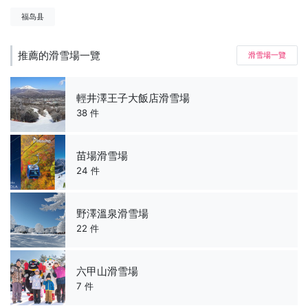
福岛县
推薦的滑雪場一覽
滑雪場一覽
輕井澤王子大飯店滑雪場
38 件
苗場滑雪場
24 件
野澤溫泉滑雪場
22 件
六甲山滑雪場
7 件