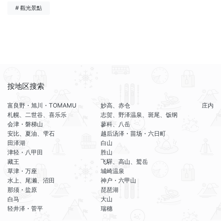
# 觀光景點
按地区搜索
富良野・旭川・TOMAMU
妙高、赤仓
庄内
札幌、二世谷、喜乐乐
志贺、野泽温泉、斑尾、饭纲
会津・磐梯山
蓼科、八岳
安比、夏油、雫石
越后汤泽・苗场・六日町
田泽湖
白山
津轻・八甲田
胜山
藏王
飞驒、高山、鹫岳
草津・万座
城崎温泉
水上、尾濑、沼田
神户・六甲山
那须・盐原
琵琶湖
白马
大山
轻井泽・菅平
瑞穗