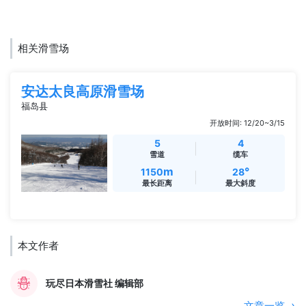
相关滑雪场
安达太良高原滑雪场
福岛县
开放时间: 12/20~3/15
5
4
雪道
缆车
m
°
1150
28
最长距离
最大斜度
本文作者
玩尽日本滑雪社 编辑部
文章一览