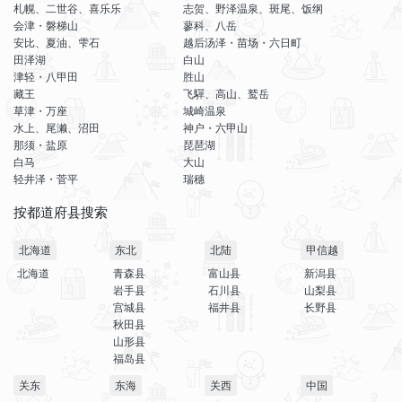
札幌、二世谷、喜乐乐
志贺、野泽温泉、斑尾、饭纲
会津・磐梯山
蓼科、八岳
安比、夏油、雫石
越后汤泽・苗场・六日町
田泽湖
白山
津轻・八甲田
胜山
藏王
飞驒、高山、鹫岳
草津・万座
城崎温泉
水上、尾濑、沼田
神户・六甲山
那须・盐原
琵琶湖
白马
大山
轻井泽・菅平
瑞穗
按都道府县搜索
北海道
东北
北陆
甲信越
北海道
青森县
富山县
新潟县
岩手县
石川县
山梨县
宫城县
福井县
长野县
秋田县
山形县
福岛县
关东
东海
关西
中国