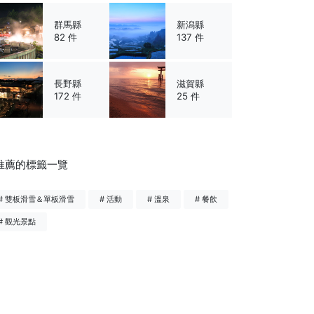
群馬縣
新潟縣
82 件
137 件
長野縣
滋賀縣
172 件
25 件
推薦的標籤一覽
# 雙板滑雪＆單板滑雪
# 活動
# 溫泉
# 餐飲
# 觀光景點