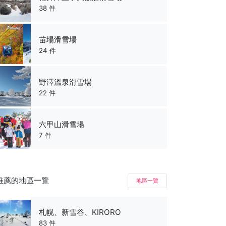
38 件
苗場滑雪場
24 件
野澤溫泉滑雪場
22 件
六甲山滑雪場
7 件
推薦的地區一覽
地區一覽
札幌、新雪谷、KIRORO
83 件