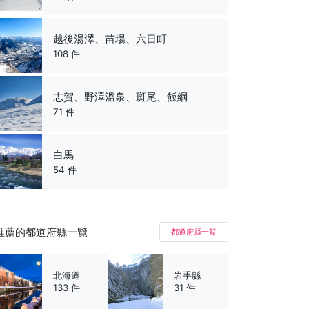
越後湯澤、苗場、六日町
108 件
志賀、野澤溫泉、斑尾、飯綱
71 件
白馬
54 件
推薦的都道府縣一覽
都道府縣一覧
北海道
岩手縣
133 件
31 件