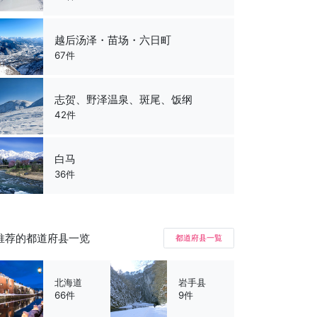
越后汤泽・苗场・六日町
67件
志贺、野泽温泉、斑尾、饭纲
42件
白马
36件
推荐的都道府县一览
都道府县一覧
北海道
岩手县
66件
9件