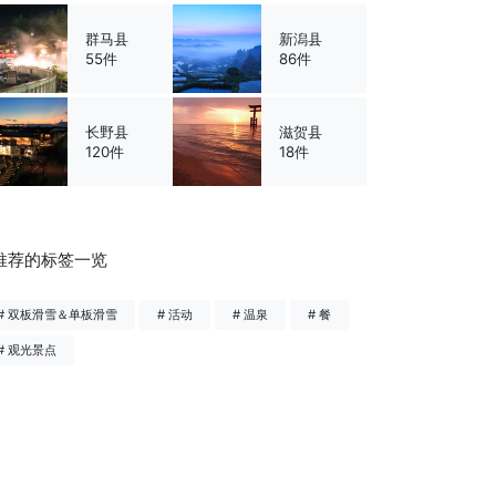
群马县
新潟县
55件
86件
长野县
滋贺县
120件
18件
推荐的标签一览
# 双板滑雪＆单板滑雪
# 活动
# 温泉
# 餐
# 观光景点