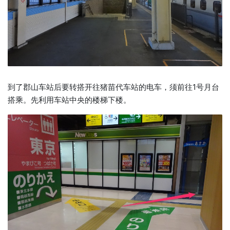
到了郡山车站后要转搭开往猪苗代车站的电车，须前往1号月台
搭乘。先利用车站中央的楼梯下楼。