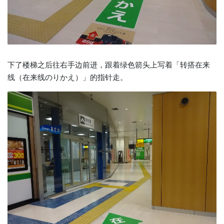
下了楼梯之后往右手边前进，跟着绿色箭头上写着「转搭在来
线（在来线のりかえ）」的指针走。