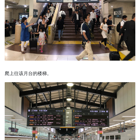
爬上往该月台的楼梯。