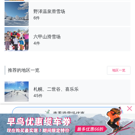
野泽温泉滑雪场
6件
六甲山滑雪场
4件
推荐的地区一览
地区一览
札幌、二世谷、喜乐乐
45件
查看滑雪场优惠
越后汤泽・苗场・六日町
67件