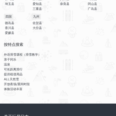
埼玉县
爱知县
奈良县
冈山县
三重县
广岛县
四国
九州
德岛县
佐贺县
香川县
大分县
爱媛县
按特点搜索
外语滑雪课程（滑雪教学）
亲子同乐
温泉
可长距离滑行
提供租借用品
ALL天然雪
开放夜场/晨间时段
体验活动丰富