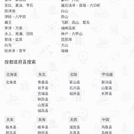
安比、夏油、雫石
越后汤泽・苗场・六日町
田泽湖
白山
津轻・八甲田
胜山
藏王
飞驒、高山、鹫岳
草津・万座
城崎温泉
水上、尾濑、沼田
神户・六甲山
那须・盐原
琵琶湖
白马
大山
轻井泽・菅平
瑞穗
按都道府县搜索
北海道
东北
北陆
甲信越
北海道
青森县
富山县
新潟县
岩手县
石川县
山梨县
宫城县
福井县
长野县
秋田县
山形县
福岛县
关东
东海
关西
中国
栃木县
岐阜县
滋贺县
鸟取县
群马县
静冈县
兵库县
岛根县