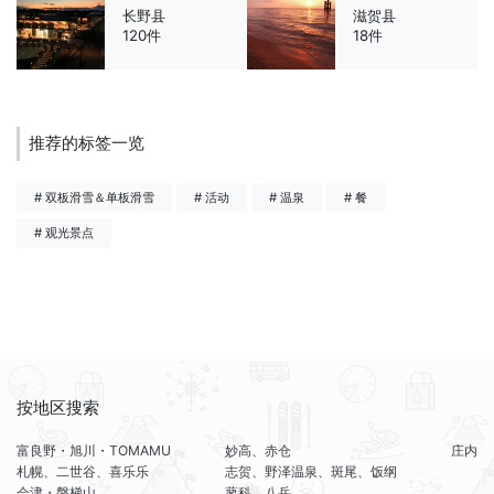
长野县
滋贺县
120件
18件
推荐的标签一览
# 双板滑雪＆单板滑雪
# 活动
# 温泉
# 餐
# 观光景点
按地区搜索
富良野・旭川・TOMAMU
妙高、赤仓
庄内
札幌、二世谷、喜乐乐
志贺、野泽温泉、斑尾、饭纲
会津・磐梯山
蓼科、八岳