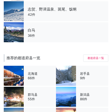
志贺、野泽温泉、斑尾、饭纲
42件
白马
36件
推荐的都道府县一览
都道府县一覧
北海道
岩手县
66件
9件
群马县
新潟县
55件
86件