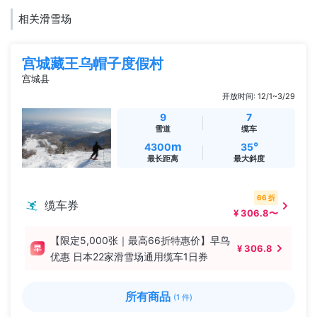
相关滑雪场
宫城藏王乌帽子度假村
宫城县
开放时间: 12/1~3/29
9
7
雪道
缆车
m
°
4300
35
最长距离
最大斜度
66 折
缆车券
¥ 306.8〜
【限定5,000张｜最高66折特惠价】早鸟
¥ 306.8
优惠 日本22家滑雪场通用缆车1日券
所有商品
(1 件)