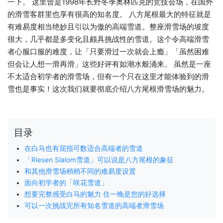
一下。 这里曾是1998年长野冬季奥林匹克的竞技会场，在国外
的滑雪客群里也享有很高的知名度。 八方尾根最大的特征就是
有难易度相当绝妙且引以为傲的高端雪道。整座滑雪场的坡度
很大，几乎都是多变化且颇具挑战性的雪道。这个令高端滑雪
者心服口服的难度，让「只要滑过一次就会上瘾」「虽然困难
但会让人想一滑再滑」这些好评有如潮水般涌来。 虽然是一座
不太适合初学者的滑雪场，但有一个只在这里才能体验到的滑
雪也是事实！这次我们就要彻底介绍八方尾根滑雪场的魅力。
目录
在白马也有屈指可数适合高端者的雪道
「Riesen Slalom雪道」可以说是八方尾根的象征
和其他滑雪场稍稍不同的难易度设置
面向初学者的「咲花雪道」
想要完整感受白马的魅力 住一晚是您的好选择
可以一次挑战完所有知名雪道的高端者滑雪场