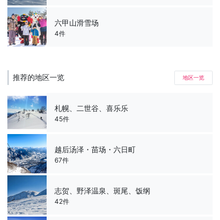
六甲山滑雪场
4件
推荐的地区一览
地区一览
札幌、二世谷、喜乐乐
45件
越后汤泽・苗场・六日町
67件
志贺、野泽温泉、斑尾、饭纲
42件