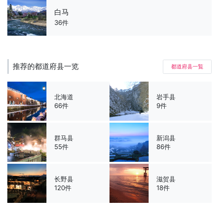
白马
36件
推荐的都道府县一览
都道府县一覧
北海道
岩手县
66件
9件
群马县
新潟县
55件
86件
长野县
滋贺县
120件
18件