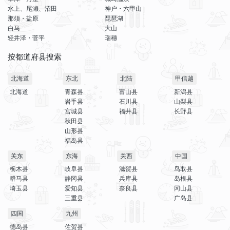
水上、尾濑、沼田
神户・六甲山
那须・盐原
琵琶湖
白马
大山
轻井泽・菅平
瑞穗
按都道府县搜索
北海道
东北
北陆
甲信越
北海道
青森县
富山县
新潟县
岩手县
石川县
山梨县
宫城县
福井县
长野县
秋田县
山形县
福岛县
关东
东海
关西
中国
栃木县
岐阜县
滋贺县
鸟取县
群马县
静冈县
兵库县
岛根县
埼玉县
爱知县
奈良县
冈山县
三重县
广岛县
四国
九州
德岛县
佐贺县