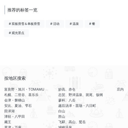
推荐的标签一览
# 双板滑雪＆单板滑雪
# 活动
# 温泉
# 餐
# 观光景点
按地区搜索
富良野・旭川・TOMAMU
妙高、赤仓
庄内
札幌、二世谷、喜乐乐
志贺、野泽温泉、斑尾、饭纲
会津・磐梯山
蓼科、八岳
安比、夏油、雫石
越后汤泽・苗场・六日町
田泽湖
白山
津轻・八甲田
胜山
藏王
飞驒、高山、鹫岳
草津・万座
城崎温泉