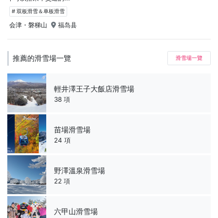
# 双板滑雪＆单板滑雪
会津・磐梯山
福岛县
推薦的滑雪場一覽
滑雪場一覽
輕井澤王子大飯店滑雪場
38 項
苗場滑雪場
24 項
野澤溫泉滑雪場
22 項
六甲山滑雪場