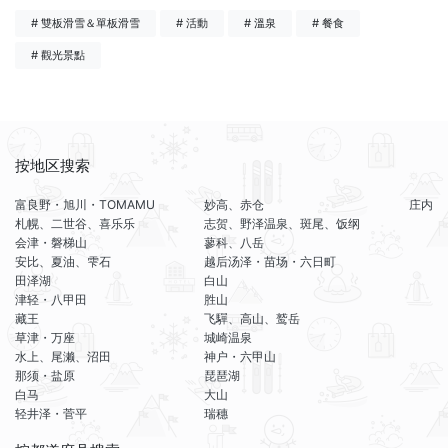
# 雙板滑雪＆單板滑雪
# 活動
# 溫泉
# 餐食
# 觀光景點
按地区搜索
富良野・旭川・TOMAMU
妙高、赤仓
庄内
札幌、二世谷、喜乐乐
志贺、野泽温泉、斑尾、饭纲
会津・磐梯山
蓼科、八岳
安比、夏油、雫石
越后汤泽・苗场・六日町
田泽湖
白山
津轻・八甲田
胜山
藏王
飞驒、高山、鹫岳
草津・万座
城崎温泉
水上、尾濑、沼田
神户・六甲山
那须・盐原
琵琶湖
白马
大山
轻井泽・菅平
瑞穗