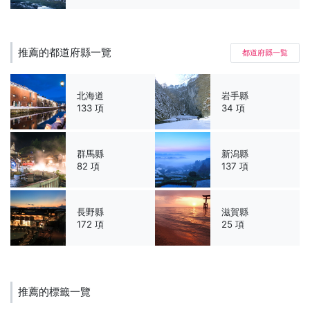
推薦的都道府縣一覽
都道府縣一覧
北海道
岩手縣
133 項
34 項
群馬縣
新潟縣
82 項
137 項
長野縣
滋賀縣
172 項
25 項
推薦的標籤一覽