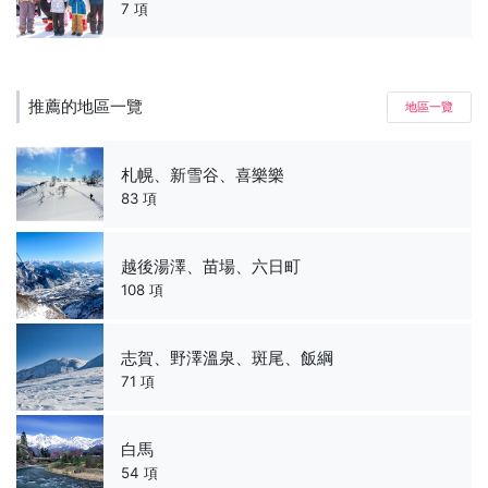
7 項
推薦的地區一覽
地區一覽
札幌、新雪谷、喜樂樂
83 項
越後湯澤、苗場、六日町
108 項
志賀、野澤溫泉、斑尾、飯綱
71 項
白馬
54 項