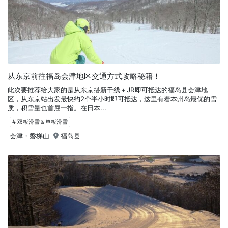
从东京前往福岛会津地区交通方式攻略秘籍！
此次要推荐给大家的是从东京搭新干线＋JR即可抵达的福岛县会津地
区，从东京站出发最快约2个半小时即可抵达，这里有着本州岛最优的雪
质，积雪量也首屈一指。在日本...
# 双板滑雪＆单板滑雪
会津・磐梯山
福岛县