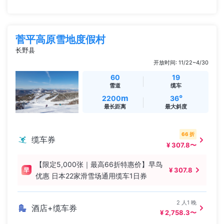
菅平高原雪地度假村
长野县
开放时间: 11/22~4/30
60
19
雪道
缆车
m
°
2200
36
最长距离
最大斜度
66 折
缆车券
¥ 307.8〜
【限定5,000张｜最高66折特惠价】早鸟
¥ 307.8
优惠 日本22家滑雪场通用缆车1日券
2 人1 晚
酒店+缆车券
¥ 2,758.3〜