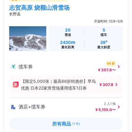
志贺高原 烧额山滑雪场
长野县
开放时间: 12/6~5/6
20
5
雪道
缆车
m
°
2430
39
最长距离
最大斜度
66 折
缆车券
¥ 307.8〜
【限定5,000张｜最高66折特惠价】早鸟
¥ 307.8
优惠 日本22家滑雪场通用缆车1日券
2 人1 晚
酒店+缆车券
¥ 5,155.0〜
所有商品
(1 件)