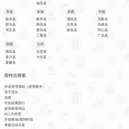
福岛县
关东
东海
关西
中国
栃木县
岐阜县
滋贺县
鸟取县
群马县
静冈县
兵库县
岛根县
埼玉县
爱知县
奈良县
冈山县
三重县
广岛县
四国
九州
德岛县
佐贺县
香川县
大分县
爱媛县
按特点搜索
外语滑雪课程（滑雪教学）
亲子同乐
温泉
可长距离滑行
提供租借用品
ALL天然雪
开放夜场/晨间时段
体验活动丰富