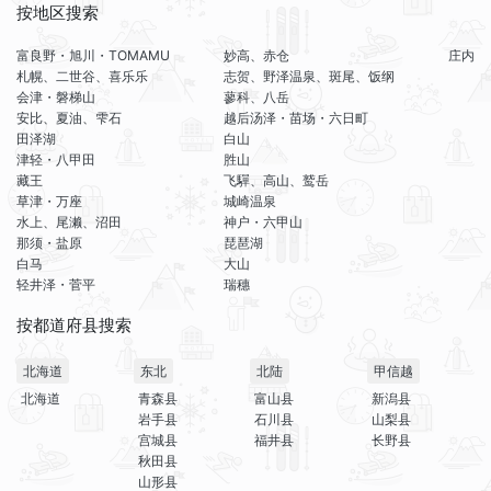
按地区搜索
富良野・旭川・TOMAMU
妙高、赤仓
庄内
札幌、二世谷、喜乐乐
志贺、野泽温泉、斑尾、饭纲
会津・磐梯山
蓼科、八岳
安比、夏油、雫石
越后汤泽・苗场・六日町
田泽湖
白山
津轻・八甲田
胜山
藏王
飞驒、高山、鹫岳
草津・万座
城崎温泉
水上、尾濑、沼田
神户・六甲山
那须・盐原
琵琶湖
白马
大山
轻井泽・菅平
瑞穗
按都道府县搜索
北海道
东北
北陆
甲信越
北海道
青森县
富山县
新潟县
岩手县
石川县
山梨县
宫城县
福井县
长野县
秋田县
山形县