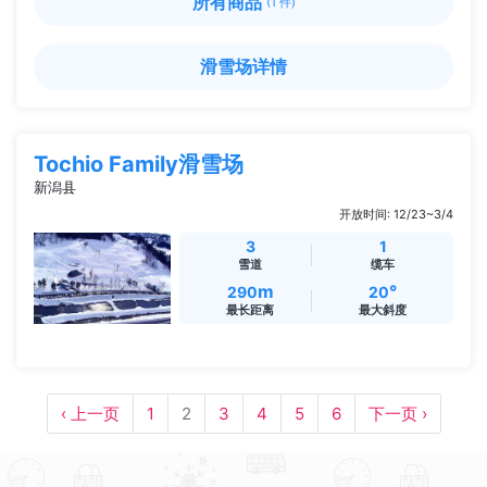
所有商品
(1 件)
滑雪场详情
Tochio Family滑雪场
新潟县
开放时间: 12/23~3/4
3
1
雪道
缆车
m
°
290
20
最长距离
最大斜度
‹ 上一页
1
2
3
4
5
6
下一页 ›