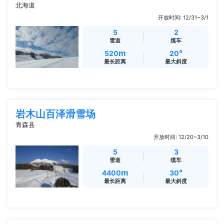
北海道
开放时间: 12/31~3/1
5
2
雪道
缆车
m
°
520
20
最长距离
最大斜度
岩木山百泽滑雪场
青森县
开放时间: 12/20~3/10
5
3
雪道
缆车
m
°
4400
30
最长距离
最大斜度