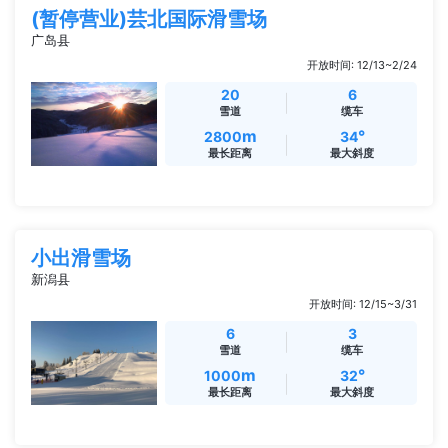
(暂停营业)芸北国际滑雪场
广岛县
开放时间: 12/13~2/24
20
6
雪道
缆车
m
°
2800
34
最长距离
最大斜度
小出滑雪场
新潟县
开放时间: 12/15~3/31
6
3
雪道
缆车
m
°
1000
32
最长距离
最大斜度