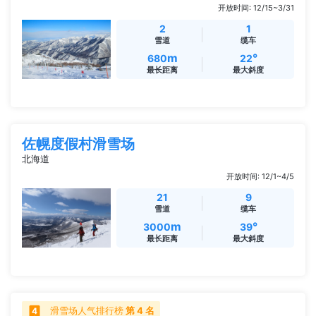
开放时间: 12/15~3/31
2
1
雪道
缆车
m
°
680
22
最长距离
最大斜度
佐幌度假村滑雪场
北海道
开放时间: 12/1~4/5
21
9
雪道
缆车
m
°
3000
39
最长距离
最大斜度
滑雪场人气排行榜
第 4 名