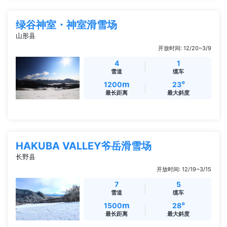
绿谷神室・神室滑雪场
山形县
开放时间: 12/20~3/9
4
1
雪道
缆车
m
°
1200
23
最长距离
最大斜度
HAKUBA VALLEY爷岳滑雪场
长野县
开放时间: 12/19~3/15
7
5
雪道
缆车
m
°
1500
28
最长距离
最大斜度