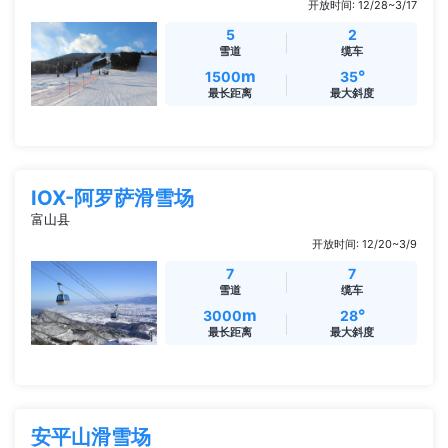
开放时间: 12/28~3/17
5
2
雪道
缆车
m
°
1500
35
最长距离
最大斜度
IOX-阿罗萨滑雪场
富山县
开放时间: 12/20~3/9
7
7
雪道
缆车
m
°
3000
28
最长距离
最大斜度
安平山滑雪场