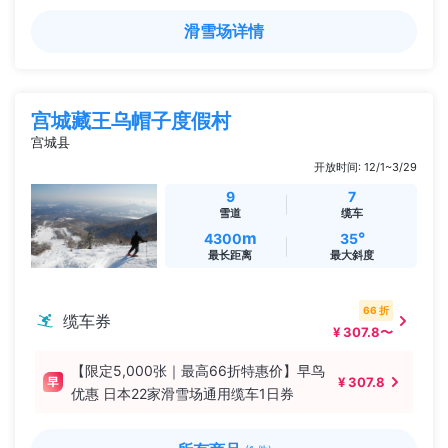
滑雪场详情
宫城藏王乌帽子度假村
宫城县
开放时间: 12/1~3/29
9
7
雪道
缆车
m
°
4300
35
最长距离
最大斜度
66 折
缆车券
¥ 307.8〜
【限定5,000张｜最高66折特惠价】早鸟
¥ 307.8
优惠 日本22家滑雪场通用缆车1日券