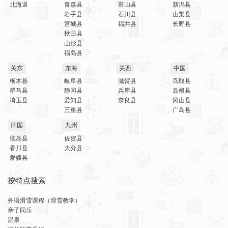
北海道
青森县
富山县
新潟县
岩手县
石川县
山梨县
宫城县
福井县
长野县
秋田县
山形县
福岛县
关东
东海
关西
中国
栃木县
岐阜县
滋贺县
鸟取县
群马县
静冈县
兵库县
岛根县
埼玉县
爱知县
奈良县
冈山县
三重县
广岛县
四国
九州
德岛县
佐贺县
香川县
大分县
爱媛县
按特点搜索
外语滑雪课程（滑雪教学）
亲子同乐
温泉