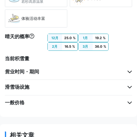
若杉高原温泉
体验活动丰富
晴天的概率
12月
25.0 %
1月
19.2 %
2月
16.5 %
3月
36.0 %
当前积雪量
营业时间・期间
滑雪场设施
一般价格
相关文章