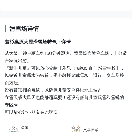
若杉高原大屋滑雪场
滑雪场详情
若杉高原大屋滑雪场特色・详情
从大阪、神户驱车约150分钟即达。滑雪场靠近停车场，十分适
合家庭出游。
『新手儿童』可以放心交给【乐乐（rakuchin）滑雪学校】，
以贴近儿童需求为宗旨，悉心教授穿戴雪板、滑行、刹车及摔
倒方法。
设有带顶棚的魔毯，以确保儿童安全轻松地上坡♪
在雪天或大风天也能舒适玩耍！还设有低龄儿童玩雪和雪橇的
专区☆
可以放心让小朋友在此玩耍！
温泉
亲子同乐