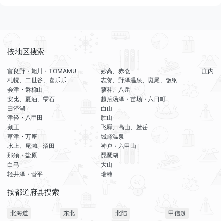
按地区搜索
富良野・旭川・TOMAMU
妙高、赤仓
庄内
札幌、二世谷、喜乐乐
志贺、野泽温泉、斑尾、饭纲
会津・磐梯山
蓼科、八岳
安比、夏油、雫石
越后汤泽・苗场・六日町
田泽湖
白山
津轻・八甲田
胜山
藏王
飞驒、高山、鹫岳
草津・万座
城崎温泉
水上、尾濑、沼田
神户・六甲山
那须・盐原
琵琶湖
白马
大山
轻井泽・菅平
瑞穗
按都道府县搜索
北海道
东北
北陆
甲信越