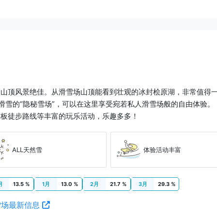
，山顶风景绝佳。从滑雪场山顶能看到壮观的冰封桧原湖，非常值得
闲滑雪的“隐秘雪场”，可以在这里享受宛若私人滑雪场般的自由体验。
雪板徒步路线等丰富的玩乐活动，乐趣多多！
ALL天然雪
体验活动丰富
月
13.5 %
1月
13.0 %
2月
21.7 %
3月
29.3 %
雪场最新信息