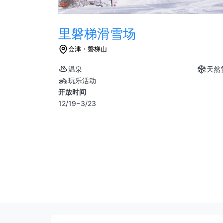
里磐梯滑雪场
会津・磐梯山
温泉
天然
玩乐活动
开放时间
12/19~3/23