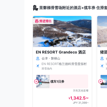
里磐梯滑雪场附近的酒店+缆车券 住滑
滑进滑出
EN RESORT Grandeco 酒店
猪
会津・磐梯山
EN RESORT格兰德科滑雪度假村
滑雪场内
缆车1日券
另有其他套餐
1,342.5~
¥
JPY 31,398~