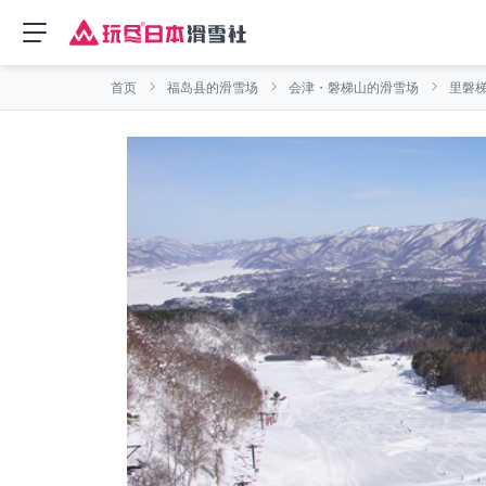
首页
福岛县的滑雪场
会津・磐梯山的滑雪场
里磐