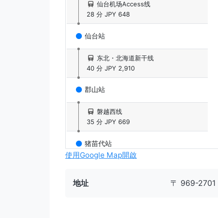
仙台机场Access线
28 分
JPY 648
仙台站
东北・北海道新干线
40 分
JPY 2,910
郡山站
磐越西线
35 分
JPY 669
猪苗代站
使用Google Map開啟
磐梯东都巴士（磐梯東都巴士）
34 分
JPY 900
地址
〒 969-2
里磐梯皇家饭店