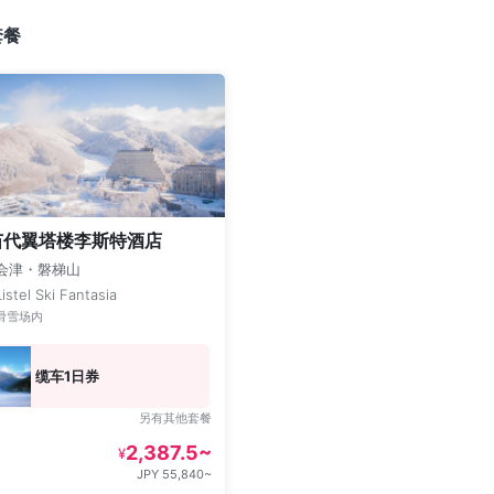
套餐
苗代翼塔楼李斯特酒店
会津・磐梯山
Listel Ski Fantasia
滑雪场内
缆车1日券
另有其他套餐
2,387.5~
¥
JPY 55,840~