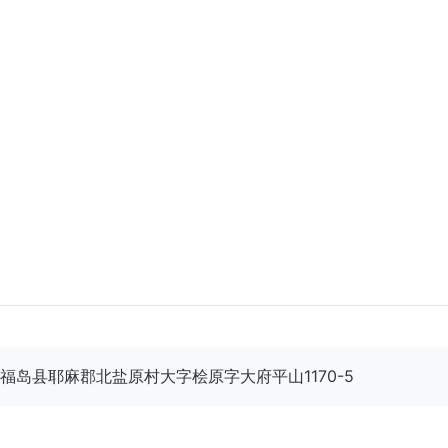
701 福岛县耶麻郡北盐原村大字桧原字大府平山1170-5