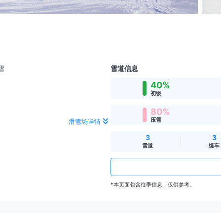
雪
雪道信息
40%
初级
80%
压雪
滑雪场详情
3
3
雪道
缆车
*本页面包含往季信息，仅供参考。