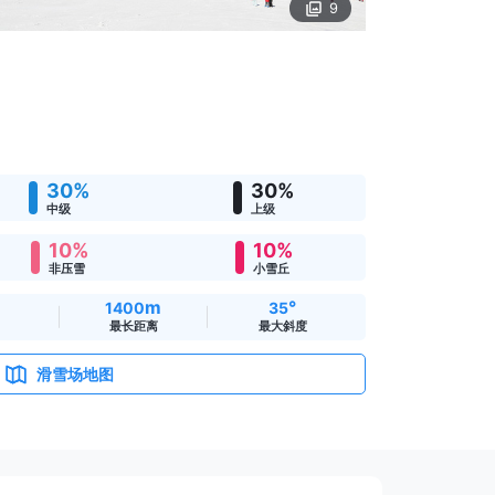
9
30%
30%
中级
上级
10%
10%
非压雪
小雪丘
m
°
1400
35
最长距离
最大斜度
滑雪场地图