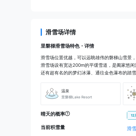
免费接送巴士
15 分
里磐梯滑雪场
滑雪场详情
里磐梯滑雪场特色・详情
滑雪场位置优越，可以远眺雄伟的磐梯山雪景
滑雪场设有宽达200m的平缓雪道，是阖家悠
还有超有名的的梦幻冰瀑、通往金色瀑布的踏
温泉
里磐梯Lake Resort
晴天的概率
12
当前积雪量
滑