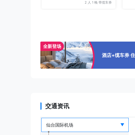
2 人 1 晚 带缆车券
全新登场
酒店+缆车券 
交通资讯