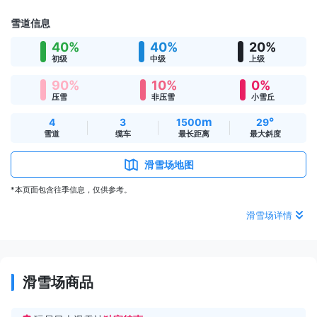
雪道信息
40%
40%
20%
初级
中级
上级
90%
10%
0%
压雪
非压雪
小雪丘
m
°
4
3
1500
29
雪道
缆车
最长距离
最大斜度
滑雪场地图
*本页面包含往季信息，仅供参考。
滑雪场详情
滑雪场商品