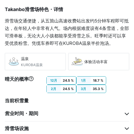
新高冈站
Takanbo滑雪场特色・详情
城端线
46 分
JPY 580
滑雪场交通便捷，从五箇山高速收费站出发约5分钟车程即可抵
达，在年轻人中非常有人气。场内根据难度设有4条雪道，全部
城端站
可滑单板，无论大人小孩都能享受滑雪之乐。旺季时还可以享
受优质粉雪。凭缆车券即可在KUROBA温泉半价泡汤。
世界遗産巴士(高冈～白川乡)
45 分
JPY 1,200
温泉
体验活动丰富
KUROBA温泉
SASARA馆前
晴天的概率
出租车
12月
24.5 %
1月
18.7 %
10 分
JPY 720
2月
24.5 %
3月
35.3 %
Takanbo 滑雪场
当前积雪量
营业时间・期间
滑雪场设施