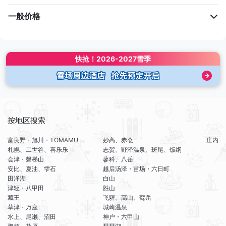
一般价格
快抢！
2026-2027雪季
按地区搜索
富良野・旭川・TOMAMU
妙高、赤仓
庄内
札幌、二世谷、喜乐乐
志贺、野泽温泉、斑尾、饭纲
会津・磐梯山
蓼科、八岳
安比、夏油、雫石
越后汤泽・苗场・六日町
田泽湖
白山
津轻・八甲田
胜山
藏王
飞驒、高山、鹫岳
草津・万座
城崎温泉
水上、尾濑、沼田
神户・六甲山