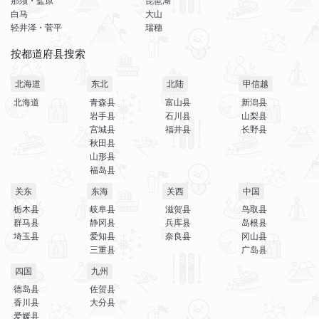
那须・盐原
琵琶湖
白马
大山
轻井泽・菅平
瑞穗
按都道府县搜索
北海道
东北
北陆
甲信越
北海道
青森县
富山县
新潟县
岩手县
石川县
山梨县
宫城县
福井县
长野县
秋田县
山形县
福岛县
关东
东海
关西
中国
栃木县
岐阜县
滋贺县
鸟取县
群马县
静冈县
兵库县
岛根县
埼玉县
爱知县
奈良县
冈山县
三重县
广岛县
四国
九州
德岛县
佐贺县
香川县
大分县
爱媛县