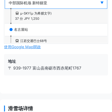
μ-SKY(μ 为希腊文字)
37 分
JPY 1,250
名古屋站
江若交通巴士68号
15 分
JPY 340
使用Google Map開啟
京都站
地址
〒 939-1977 富山县南砺市西赤尾町1767
特急Thunderbird
141 分
JPY 6,700
金泽站
北陆新干线
13 分
JPY 2,830
滑雪场详情