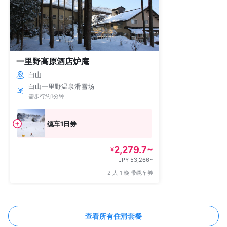
一里野高原酒店炉庵
白山
白山一里野温泉滑雪场
需步行约1分钟
缆车1日券
2,279.7~
¥
JPY 53,266~
2 人 1 晚 带缆车券
查看所有住滑套餐