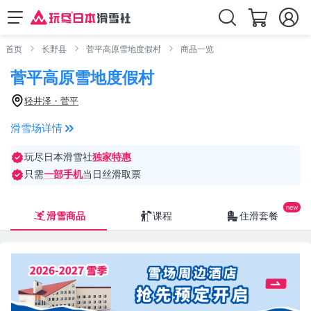
首页
长野县
菅平高原雪地度假村
商品一览
菅平高原雪地度假村
轻井泽・菅平
滑雪场详情
玩尽日本滑雪社
独家特惠
只需
一部手机
当日丝滑取票
滑雪商品
课程
住滑套餐