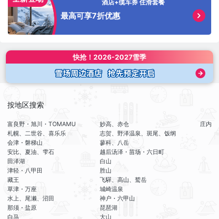
酒店+缆车券 住滑套餐
最高可享7折优惠
快抢！
2026-2027雪季
按地区搜索
富良野・旭川・TOMAMU
妙高、赤仓
庄内
札幌、二世谷、喜乐乐
志贺、野泽温泉、斑尾、饭纲
会津・磐梯山
蓼科、八岳
安比、夏油、雫石
越后汤泽・苗场・六日町
田泽湖
白山
津轻・八甲田
胜山
藏王
飞驒、高山、鹫岳
草津・万座
城崎温泉
水上、尾濑、沼田
神户・六甲山
那须・盐原
琵琶湖
白马
大山