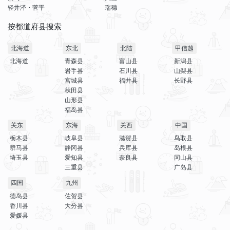
轻井泽・菅平
瑞穗
按都道府县搜索
北海道
东北
北陆
甲信越
北海道
青森县
富山县
新潟县
岩手县
石川县
山梨县
宫城县
福井县
长野县
秋田县
山形县
福岛县
关东
东海
关西
中国
栃木县
岐阜县
滋贺县
鸟取县
群马县
静冈县
兵库县
岛根县
埼玉县
爱知县
奈良县
冈山县
三重县
广岛县
四国
九州
德岛县
佐贺县
香川县
大分县
爱媛县