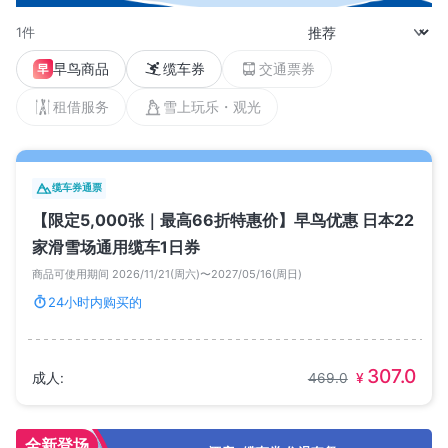
1件
早鸟商品
缆车券
交通票券
租借服务
雪上玩乐・观光
缆车券通票
【限定5,000张｜最高66折特惠价】早鸟优惠 日本22
家滑雪场通用缆车1日券
商品可使用期间 2026/11/21(周六)〜2027/05/16(周日)
24小时内购买的
307.0
成人
:
469.0
¥
全新登场