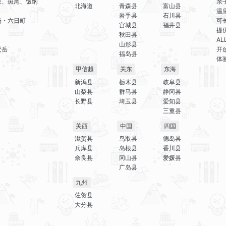
泉、斑尾、饭纲
亲
北海道
青森县
富山县
温
岩手县
石川县
场・六日町
可
宫城县
福井县
提
秋田县
A
山形县
鹫岳
开
福岛县
体
甲信越
关东
东海
新潟县
栃木县
岐阜县
山梨县
群马县
静冈县
长野县
埼玉县
爱知县
三重县
关西
中国
四国
滋贺县
鸟取县
德岛县
兵库县
岛根县
香川县
奈良县
冈山县
爱媛县
广岛县
九州
佐贺县
大分县