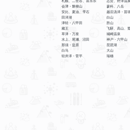
札幌、二世谷、喜乐乐
志贺、野泽温
会津・磐梯山
蓼科、八岳
安比、夏油、雫石
越后汤泽・苗
田泽湖
白山
津轻・八甲田
胜山
藏王
飞驒、高山、
草津・万座
城崎温泉
水上、尾濑、沼田
神户・六甲山
那须・盐原
琵琶湖
白马
大山
轻井泽・菅平
瑞穗