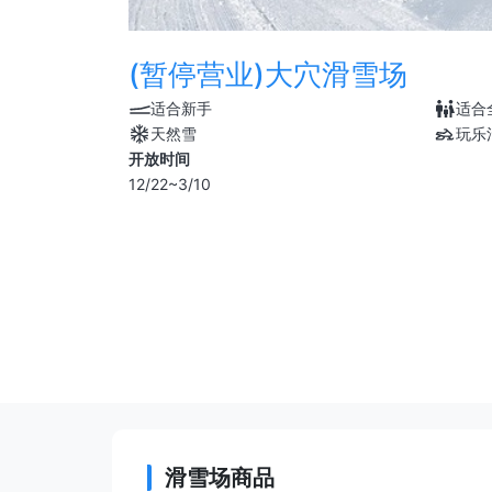
(暂停营业)大穴滑雪场
适合新手
适合
天然雪
玩乐
开放时间
12/22~3/10
滑雪场商品