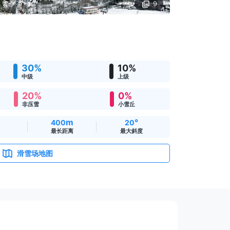
9
30%
10%
中级
上级
20%
0%
非压雪
小雪丘
m
°
400
20
最长距离
最大斜度
滑雪场地图