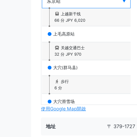
上越新干线
66 分
JPY 6,020
上毛高原站
关越交通巴士
32 分
JPY 970
大穴(群马县)
歩行
6 分
大穴滑雪场
使用Google Map開啟
地址
〒 379-17