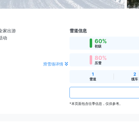
全家出游
雪道信息
活动
60%
初级
80%
压雪
滑雪场详情
1
2
雪道
缆车
*本页面包含往季信息，仅供参考。