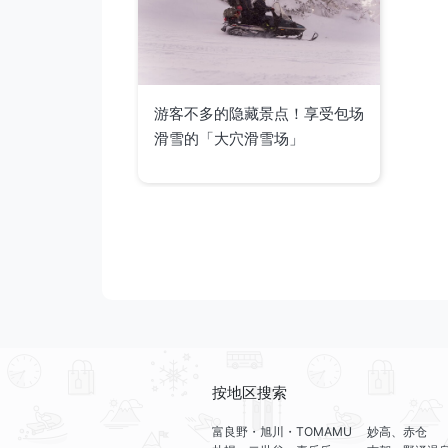
游客不多的隐藏景点！享受包场
滑雪的「大穴滑雪场」
按地区搜索
富良野・旭川・TOMAMU
妙高、赤仓