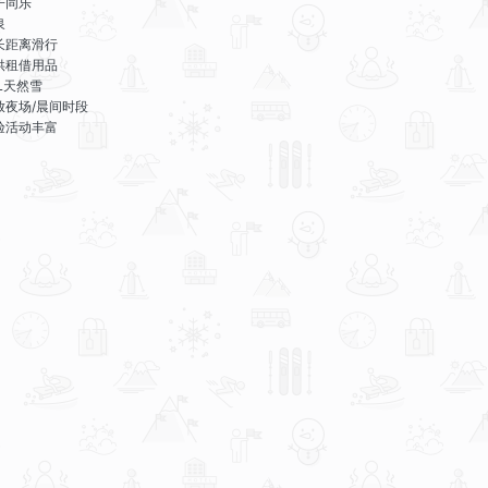
子同乐
泉
长距离滑行
供租借用品
LL天然雪
放夜场/晨间时段
验活动丰富