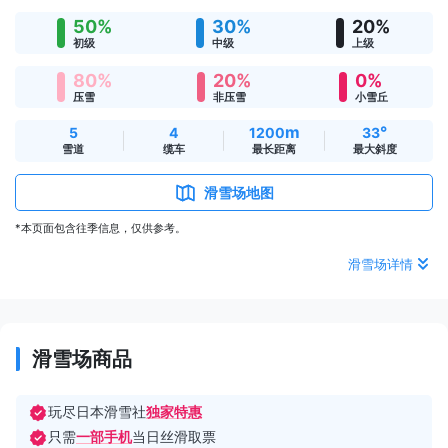
50%
30%
20%
初级
中级
上级
80%
20%
0%
压雪
非压雪
小雪丘
m
°
5
4
1200
33
雪道
缆车
最长距离
最大斜度
滑雪场地图
*本页面包含往季信息，仅供参考。
滑雪场详情
滑雪场商品
玩尽日本滑雪社
独家特惠
只需
一部手机
当日丝滑取票