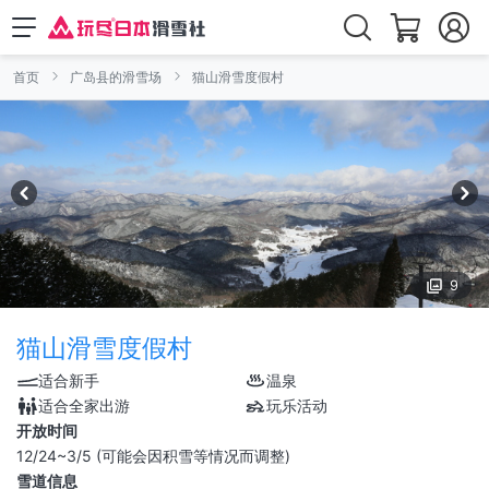
首页
广岛县的滑雪场
猫山滑雪度假村
9
猫山滑雪度假村
适合新手
温泉
适合全家出游
玩乐活动
开放时间
12/24~3/5 (可能会因积雪等情况而调整)
雪道信息