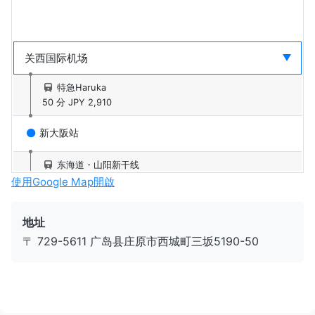
特急Haruka
50 分
JPY 2,910
新大阪站
东海道・山阳新干线
86 分
JPY 10,630
使用Google Map開啟
广岛站
地址
〒 729-5611 广岛县庄原市西城町三坂5190-50
芸備线
21 分
JPY 240
下深川站