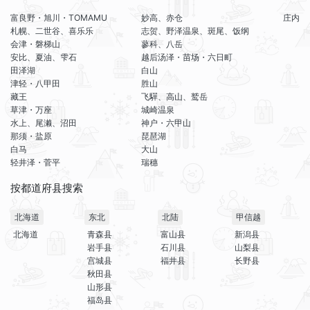
富良野・旭川・TOMAMU
妙高、赤仓
庄内
札幌、二世谷、喜乐乐
志贺、野泽温泉、斑尾、饭纲
会津・磐梯山
蓼科、八岳
安比、夏油、雫石
越后汤泽・苗场・六日町
田泽湖
白山
津轻・八甲田
胜山
藏王
飞驒、高山、鹫岳
草津・万座
城崎温泉
水上、尾濑、沼田
神户・六甲山
那须・盐原
琵琶湖
白马
大山
轻井泽・菅平
瑞穗
按都道府县搜索
北海道
东北
北陆
甲信越
北海道
青森县
富山县
新潟县
岩手县
石川县
山梨县
宫城县
福井县
长野县
秋田县
山形县
福岛县