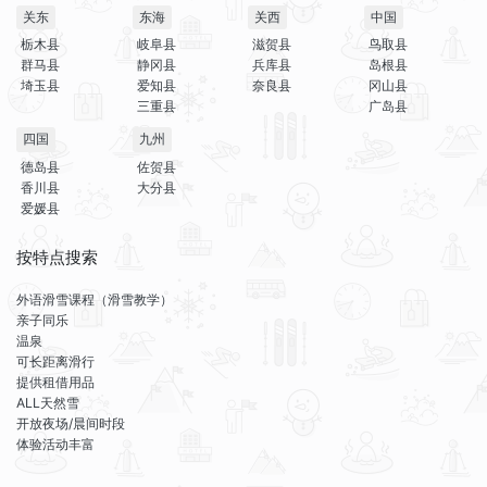
关东
东海
关西
中国
栃木县
岐阜县
滋贺县
鸟取县
群马县
静冈县
兵库县
岛根县
埼玉县
爱知县
奈良县
冈山县
三重县
广岛县
四国
九州
德岛县
佐贺县
香川县
大分县
爱媛县
按特点搜索
外语滑雪课程（滑雪教学）
亲子同乐
温泉
可长距离滑行
提供租借用品
ALL天然雪
开放夜场/晨间时段
体验活动丰富