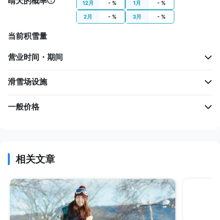
晴天的概率
12月
- %
1月
- %
2月
- %
3月
- %
当前积雪量
营业时间・期间
滑雪场设施
一般价格
相关文章