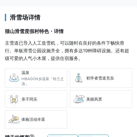
芸備线替代巴士
92 分
JPY 970
滑雪场详情
三次站
猫山滑雪度假村特色・详情
芸備线
77 分
JPY 840
主雪道已导入人工造雪机，可以随时在良好的条件下畅快滑
行。单板滑雪公园设施齐全，拥有多达19种障碍设施。还有超
備後落合站
级可爱的人气小木屋，提供住宿服务。
出租车
温泉
15 分
JPY 2,980
初学者雪道充实
HIBAGON乡温泉「铃兰之
汤」
猫山滑雪度假村
亲子同乐
美丽风景
体验活动丰富