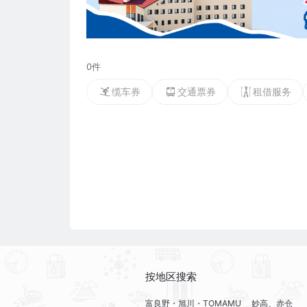
0件
缆车券
交通票券
租借服务
按地区搜索
富良野・旭川・TOMAMU
妙高、赤仓