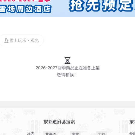
雪上玩乐・观光
2026-2027雪季商品正在准备上架

按都道府县搜索
按
庄内
外
北海道
东北
北陆