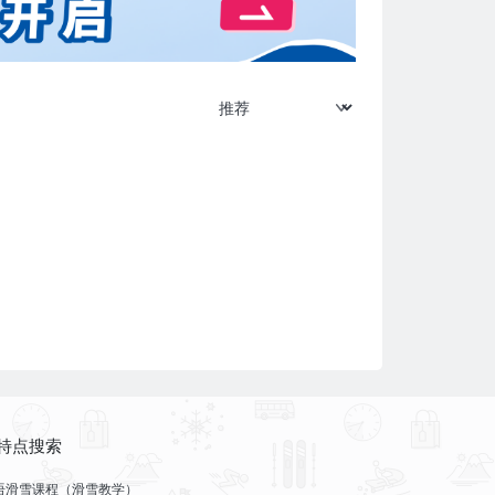
特点搜索
语滑雪课程（滑雪教学）