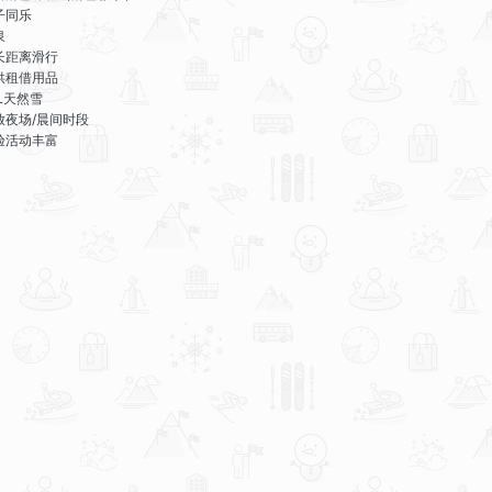
子同乐
泉
长距离滑行
供租借用品
LL天然雪
放夜场/晨间时段
验活动丰富