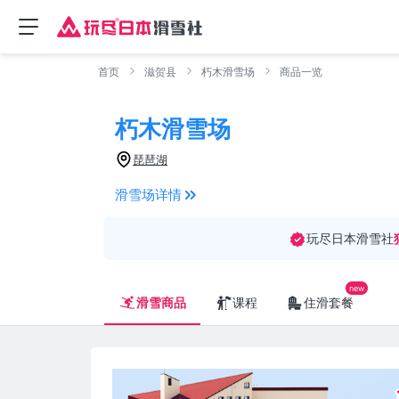
首页
滋贺县
朽木滑雪场
商品一览
朽木滑雪场
琵琶湖
滑雪场详情
玩尽日本滑雪社
滑雪商品
课程
住滑套餐