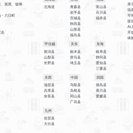
泉、斑尾、饭纲
亲
北海道
青森县
富山县
温
岩手县
石川县
场・六日町
可
宫城县
福井县
提
秋田县
A
山形县
鹫岳
开
福岛县
体
甲信越
关东
东海
新潟县
栃木县
岐阜县
山梨县
群马县
静冈县
长野县
埼玉县
爱知县
三重县
关西
中国
四国
滋贺县
鸟取县
德岛县
兵库县
岛根县
香川县
奈良县
冈山县
爱媛县
广岛县
九州
佐贺县
大分县