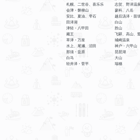
札幌、二世谷、喜乐乐
志贺、野泽温
会津・磐梯山
蓼科、八岳
安比、夏油、雫石
越后汤泽・苗
田泽湖
白山
津轻・八甲田
胜山
藏王
飞驒、高山、
草津・万座
城崎温泉
水上、尾濑、沼田
神户・六甲山
那须・盐原
琵琶湖
白马
大山
轻井泽・菅平
瑞穗