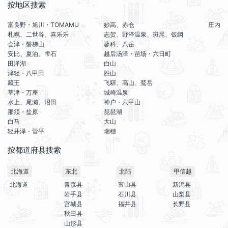
按地区搜索
富良野・旭川・TOMAMU
妙高、赤仓
庄内
札幌、二世谷、喜乐乐
志贺、野泽温泉、斑尾、饭纲
会津・磐梯山
蓼科、八岳
安比、夏油、雫石
越后汤泽・苗场・六日町
田泽湖
白山
津轻・八甲田
胜山
藏王
飞驒、高山、鹫岳
草津・万座
城崎温泉
水上、尾濑、沼田
神户・六甲山
那须・盐原
琵琶湖
白马
大山
轻井泽・菅平
瑞穗
按都道府县搜索
北海道
东北
北陆
甲信越
北海道
青森县
富山县
新潟县
岩手县
石川县
山梨县
宫城县
福井县
长野县
秋田县
山形县