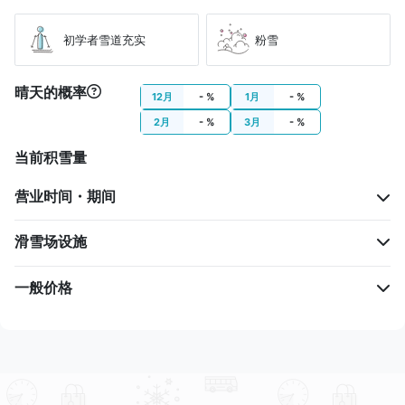
初学者雪道充实
粉雪
晴天的概率
12月
- %
1月
- %
2月
- %
3月
- %
当前积雪量
营业时间・期间
滑雪场设施
一般价格