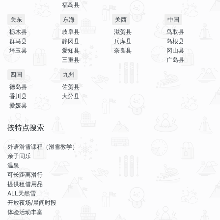
福岛县
关东
东海
关西
中国
栃木县
岐阜县
滋贺县
鸟取县
群马县
静冈县
兵库县
岛根县
埼玉县
爱知县
奈良县
冈山县
三重县
广岛县
四国
九州
德岛县
佐贺县
香川县
大分县
爱媛县
按特点搜索
外语滑雪课程（滑雪教学）
亲子同乐
温泉
可长距离滑行
提供租借用品
ALL天然雪
开放夜场/晨间时段
体验活动丰富