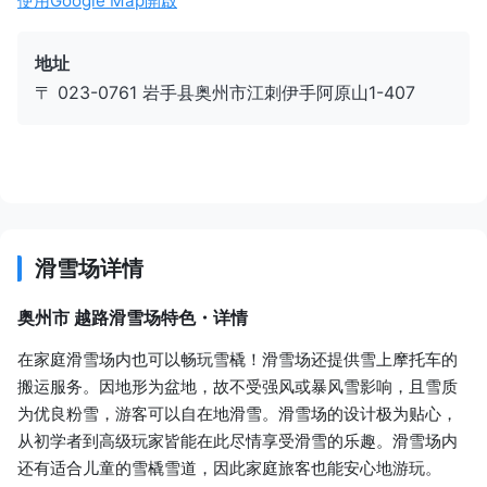
使用Google Map開啟
北上站
地址
〒 023-0761 岩手县奥州市江刺伊手阿原山1-407
东北新干线
8 分
JPY 2,830
水泽江刺站
出租车
30 分
JPY 6,300
滑雪场详情
奥州市 越路滑雪场
奥州市 越路滑雪场特色・详情
在家庭滑雪场内也可以畅玩雪橇！滑雪场还提供雪上摩托车的
搬运服务。因地形为盆地，故不受强风或暴风雪影响，且雪质
为优良粉雪，游客可以自在地滑雪。滑雪场的设计极为贴心，
从初学者到高级玩家皆能在此尽情享受滑雪的乐趣。滑雪场内
还有适合儿童的雪橇雪道，因此家庭旅客也能安心地游玩。