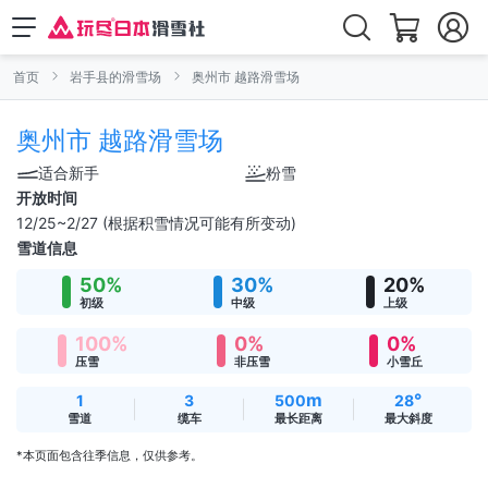
首页
岩手县的滑雪场
奥州市 越路滑雪场
奥州市 越路滑雪场
适合新手
粉雪
开放时间
12/25~2/27 (根据积雪情况可能有所变动)
雪道信息
50%
30%
20%
初级
中级
上级
100%
0%
0%
压雪
非压雪
小雪丘
m
°
1
3
500
28
雪道
缆车
最长距离
最大斜度
*本页面包含往季信息，仅供参考。