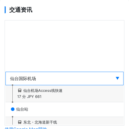
交通资讯
仙台机场Access线快速
17 分
JPY 661
仙台站
东北・北海道新干线
53 分
JPY 5,280