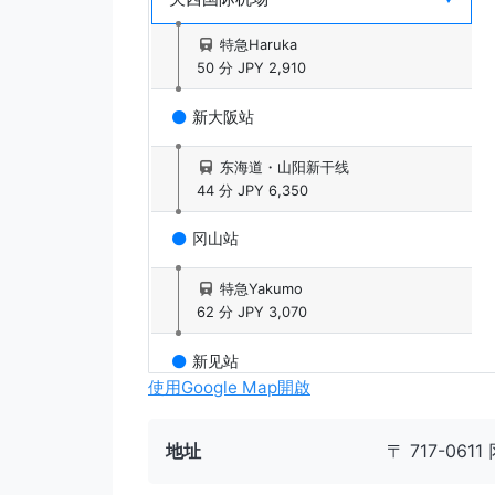
特急Haruka
50 分
JPY 2,910
新大阪站
东海道・山阳新干线
44 分
JPY 6,350
冈山站
特急Yakumo
62 分
JPY 3,070
新见站
使用Google Map開啟
姫新线
51 分
JPY 670
地址
〒 717-06
中国胜山站