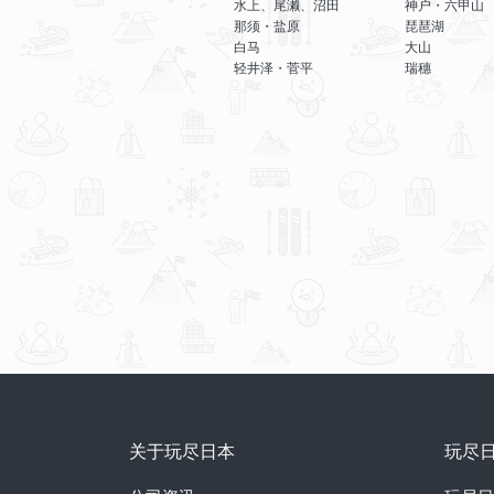
水上、尾濑、沼田
神户・六甲山
那须・盐原
琵琶湖
白马
大山
轻井泽・菅平
瑞穗
关于玩尽日本
玩尽