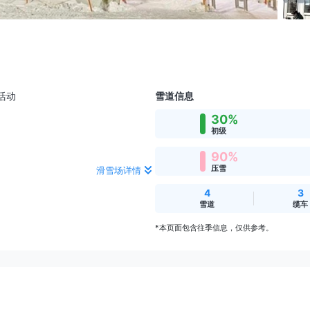
活动
雪道信息
30%
初级
90%
压雪
滑雪场详情
4
3
雪道
缆车
*本页面包含往季信息，仅供参考。