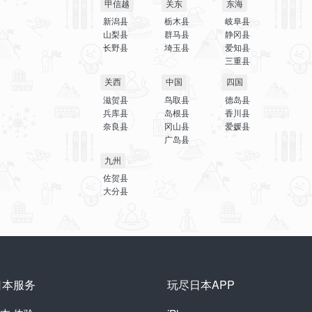
甲信越
关东
东海
新潟县
栃木县
岐阜县
山梨县
群马县
静冈县
长野县
埼玉县
爱知县
三重县
关西
中国
四国
滋贺县
鸟取县
德岛县
兵库县
岛根县
香川县
奈良县
冈山县
爱媛县
广岛县
九州
佐贺县
大分县
日本服务
玩尽日本APP