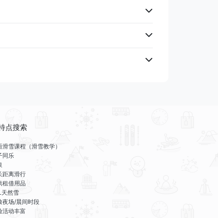
特点搜索
语滑雪课程（滑雪教学）
子同乐
泉
长距离滑行
供租借用品
LL天然雪
放夜场/晨间时段
验活动丰富