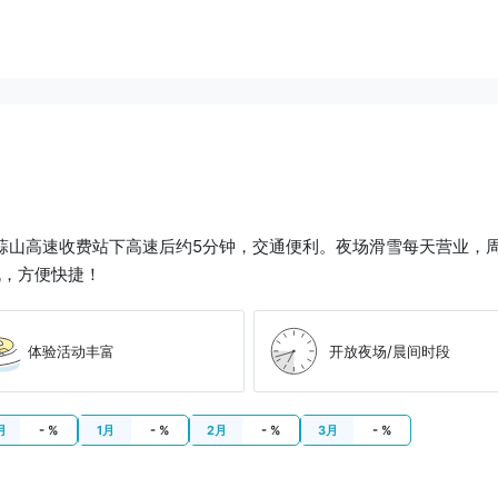
蒜山高速收费站下高速后约5分钟，交通便利。夜场滑雪每天营业，周五
机，方便快捷！
体验活动丰富
开放夜场/晨间时段
月
- %
1月
- %
2月
- %
3月
- %