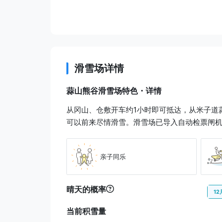
maniwa
72 分
JPY 200
上福田
滑雪场详情
出租车
9 分
JPY 1,900
蒜山熊谷滑雪场特色・详情
蒜山熊谷滑雪场
从冈山、仓敷开车约1小时即可抵达，从米子道
可以前来尽情滑雪。滑雪场已导入自动检票闸
亲子同乐
晴天的概率
12
当前积雪量