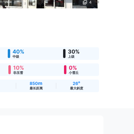
4
40%
30%
中级
上级
10%
0%
非压雪
小雪丘
m
°
850
26
最长距离
最大斜度