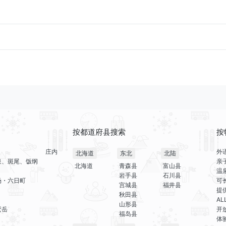
按都道府县搜索
按
庄内
外
北海道
东北
北陆
泉、斑尾、饭纲
亲
北海道
青森县
富山县
温
岩手县
石川县
场・六日町
可
宫城县
福井县
提
秋田县
A
山形县
鹫岳
开
福岛县
体