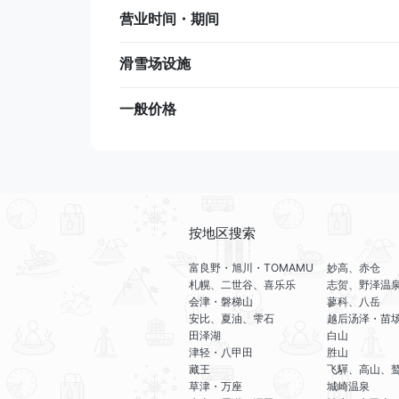
营业时间・期间
滑雪场设施
一般价格
按地区搜索
富良野・旭川・TOMAMU
妙高、赤仓
札幌、二世谷、喜乐乐
志贺、野泽温
会津・磐梯山
蓼科、八岳
安比、夏油、雫石
越后汤泽・苗
田泽湖
白山
津轻・八甲田
胜山
藏王
飞驒、高山、
草津・万座
城崎温泉