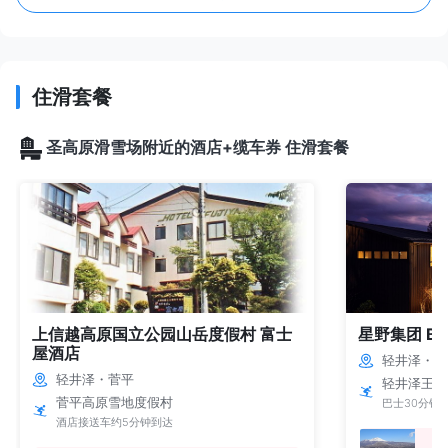
住滑套餐
圣高原滑雪场附近的酒店+缆车券 住滑套餐
上信越高原国立公园山岳度假村 富士
星野集团 B
屋酒店
轻井泽・菅
轻井泽・菅平
轻井泽王子
菅平高原雪地度假村
巴士30分钟
酒店接送车约5分钟到达