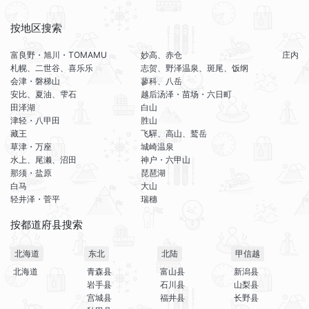
按地区搜索
富良野・旭川・TOMAMU
妙高、赤仓
庄内
札幌、二世谷、喜乐乐
志贺、野泽温泉、斑尾、饭纲
会津・磐梯山
蓼科、八岳
安比、夏油、雫石
越后汤泽・苗场・六日町
田泽湖
白山
津轻・八甲田
胜山
藏王
飞驒、高山、鹫岳
草津・万座
城崎温泉
水上、尾濑、沼田
神户・六甲山
那须・盐原
琵琶湖
白马
大山
轻井泽・菅平
瑞穗
按都道府县搜索
北海道
东北
北陆
甲信越
北海道
青森县
富山县
新潟县
岩手县
石川县
山梨县
宫城县
福井县
长野县