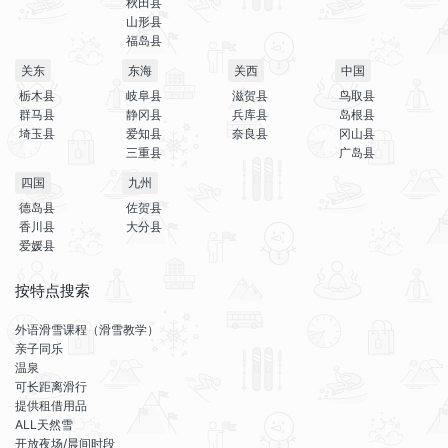
秋田县
山形县
福岛县
关东
东海
关西
中国
栃木县
岐阜县
滋贺县
鸟取县
群马县
静冈县
兵库县
岛根县
埼玉县
爱知县
奈良县
冈山县
三重县
广岛县
四国
九州
德岛县
佐贺县
香川县
大分县
爱媛县
按特点搜索
外语滑雪课程（滑雪教学）
亲子同乐
温泉
可长距离滑行
提供租借用品
ALL天然雪
开放夜场/晨间时段