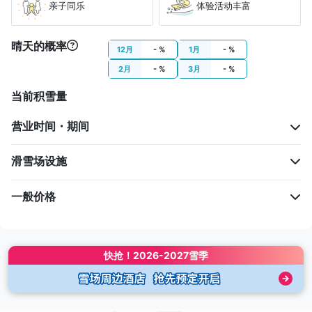
亲子同乐
体验活动丰富
晴天的概率
12月
- %
1月
- %
2月
- %
3月
- %
当前积雪量
营业时间・期间
滑雪场设施
一般价格
快抢！
2026-2027雪季