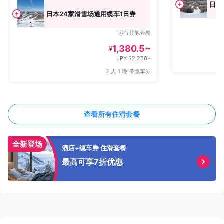
日本
日本24家滑雪场通用缆车1日券
另有其他套餐
1,380.5~
¥
JPY 32,256~
2 人 1 晚 带缆车券
查看所有住滑套餐
全新登场
酒店+缆车券 住滑套餐
最高可享7折优惠