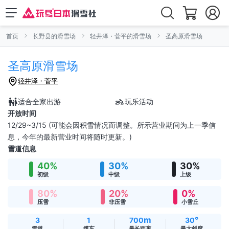
首页
长野县的滑雪场
轻井泽・菅平的滑雪场
圣高原滑雪场
圣高原滑雪场
轻井泽・菅平
适合全家出游
玩乐活动
开放时间
12/29~3/15 (可能会因积雪情况而调整。所示营业期间为上一季信
息，今年的最新营业时间将随时更新。)
雪道信息
40%
30%
30%
初级
中级
上级
80%
20%
0%
压雪
非压雪
小雪丘
m
°
3
1
700
30
雪道
缆车
最长距离
最大斜度