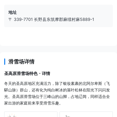
姨舍站
地址
〒 339-7701 长野县东筑摩郡麻绩村麻5889-1
出租车
11 分
JPY 3,540
圣高原滑雪场
滑雪场详情
圣高原滑雪场特色・详情
冬天的圣高原地区充满活力，除了银妆素裹的北阿尔卑斯（飞
驒山脉）群山，还有化为纯白树冰的落叶松林在阳光下闪闪发
光。圣高原滑雪场位于三峰山的山脚，占地辽阔，同样适合全
家出游的家庭前来享受滑雪乐趣。