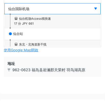
仙台机场Access线快速
17 分
JPY 661
仙台站
东北・北海道新干线
51 分
JPY 5,930
使用Google Map開啟
新白河站
地址
〒 962-0623 福岛县岩濑郡天荣村 羽鸟湖高原
羽鸟湖Liner号
60 分
JPY 1,000
Gerende羽鸟湖滑雪度假村