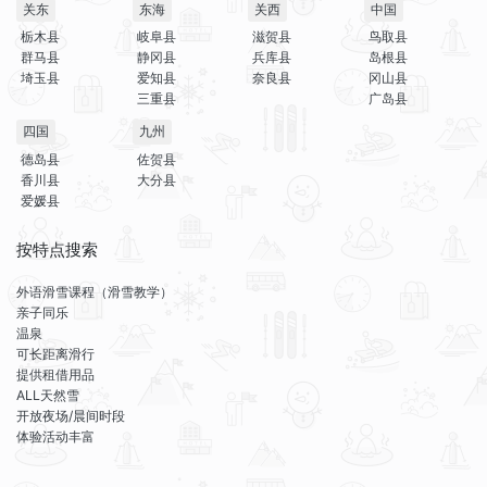
关东
东海
关西
中国
栃木县
岐阜县
滋贺县
鸟取县
群马县
静冈县
兵库县
岛根县
埼玉县
爱知县
奈良县
冈山县
三重县
广岛县
四国
九州
德岛县
佐贺县
香川县
大分县
爱媛县
按特点搜索
外语滑雪课程（滑雪教学）
亲子同乐
温泉
可长距离滑行
提供租借用品
ALL天然雪
开放夜场/晨间时段
体验活动丰富