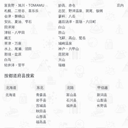
富良野・旭川・TOMAMU
妙高、赤仓
庄内
札幌、二世谷、喜乐乐
志贺、野泽温泉、斑尾、饭纲
会津・磐梯山
蓼科、八岳
安比、夏油、雫石
越后汤泽・苗场・六日町
田泽湖
白山
津轻・八甲田
胜山
藏王
飞驒、高山、鹫岳
草津・万座
城崎温泉
水上、尾濑、沼田
神户・六甲山
那须・盐原
琵琶湖
白马
大山
轻井泽・菅平
瑞穗
按都道府县搜索
北海道
东北
北陆
甲信越
北海道
青森县
富山县
新潟县
岩手县
石川县
山梨县
宫城县
福井县
长野县
秋田县
山形县
福岛县