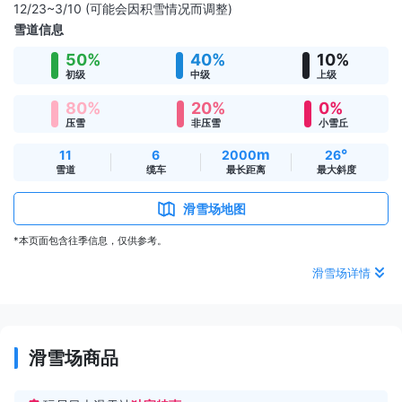
12/23~3/10 (可能会因积雪情况而调整)
雪道信息
50%
40%
10%
初级
中级
上级
80%
20%
0%
压雪
非压雪
小雪丘
m
°
11
6
2000
26
雪道
缆车
最长距离
最大斜度
滑雪场地图
*本页面包含往季信息，仅供参考。
滑雪场详情
滑雪场商品