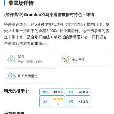
滑雪场详情
(暂停营业)Grandee羽鸟湖滑雪度假村特色・详情
搭乘高速缆车，约5分钟便能抵达可欣赏滑雪场全景的山顶，享
受从山顶一滑而下的全程2,000m长距离滑行。适合初学者的雪
道非常丰富，适合刚开始练习单双板的滑雪爱好者，同样适合
全家出行的游客前来游玩。
温泉
亲子同乐
天使之森那须白河
可长距离滑行
晴天的概率
12月
43.6 %
1月
46.8 %
54.8
2月
3月
46.2 %
%
当前积雪量