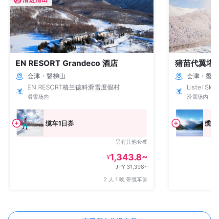
EN RESORT Grandeco 酒店
猪苗代翼塔
会津・磐梯山
会津・磐梯
EN RESORT格兰德科滑雪度假村
Listel Ski 
滑雪场内
滑雪场内
缆车1日券
缆车
另有其他套餐
1,343.8~
¥
JPY 31,398~
2 人 1 晚 带缆车券