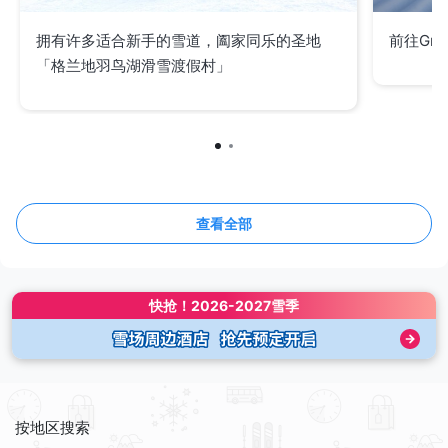
拥有许多适合新手的雪道，阖家同乐的圣地
前往Gr
「格兰地羽鸟湖滑雪渡假村」
查看全部
快抢！
2026-2027雪季
按地区搜索