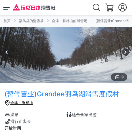
首页
福岛县的滑雪场
会津・磐梯山的滑雪场
(暂停营业)Grande
9
(暂停营业)Grandee羽鸟湖滑雪度假村
会津・磐梯山
温泉
适合全家出游
滑行距离长
开放时间