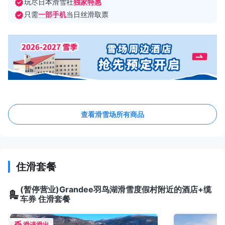
玩尽日本滑雪社
独家特惠
只需
一部手机
当日丝滑取票
查看滑雪场所有商品
住滑套餐
(暂停营业)Grandee羽鸟湖滑雪度假村附近的酒店+缆
车券 住滑套餐
滑进滑出