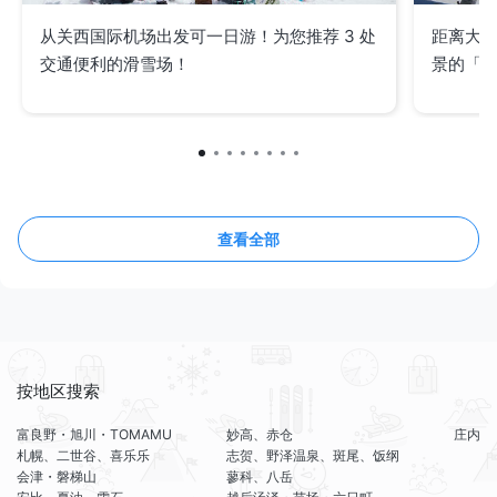
从关西国际机场出发可一日游！为您推荐 3 处
距离大阪
交通便利的滑雪场！
景的「
查看全部
按地区搜索
富良野・旭川・TOMAMU
妙高、赤仓
庄内
札幌、二世谷、喜乐乐
志贺、野泽温泉、斑尾、饭纲
会津・磐梯山
蓼科、八岳