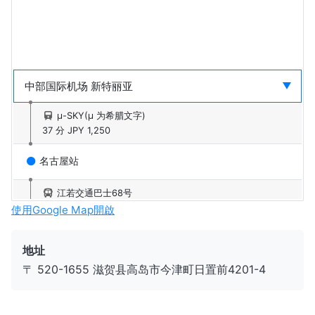
μ-SKY(μ 为希腊文字)
37 分
JPY 1,250
名古屋站
江若交通巴士68号
15 分
JPY 340
使用Google Map開啟
京都站
地址
〒 520-1655 滋贺县高岛市今津町日置前4201-4
湖西线新快速
63 分
JPY 970