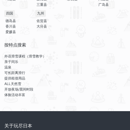
三重县
广岛县
四国
九州
德岛县
佐贺县
香川县
大分县
爱媛县
按特点搜索
外语滑雪课程（滑雪教学）
亲子同乐
温泉
可长距离滑行
提供租借用品
ALL天然雪
开放夜场/晨间时段
体验活动丰富
关于玩尽日本