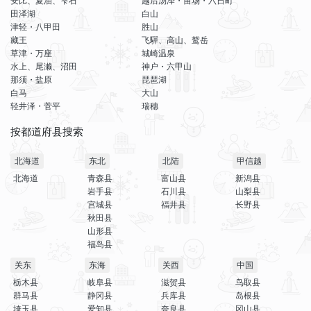
安比、夏油、雫石
越后汤泽・苗场・六日町
田泽湖
白山
津轻・八甲田
胜山
藏王
飞驒、高山、鹫岳
草津・万座
城崎温泉
水上、尾濑、沼田
神户・六甲山
那须・盐原
琵琶湖
白马
大山
轻井泽・菅平
瑞穗
按都道府县搜索
北海道
东北
北陆
甲信越
北海道
青森县
富山县
新潟县
岩手县
石川县
山梨县
宫城县
福井县
长野县
秋田县
山形县
福岛县
关东
东海
关西
中国
栃木县
岐阜县
滋贺县
鸟取县
群马县
静冈县
兵库县
岛根县
埼玉县
爱知县
奈良县
冈山县