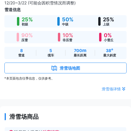
12/20~3/22 (可能会因积雪情况而调整)
雪道信息
25%
50%
25%
初级
中级
上级
90%
10%
0%
压雪
非压雪
小雪丘
m
°
8
5
700
38
雪道
缆车
最长距离
最大斜度
滑雪场地图
*本页面包含往季信息，仅供参考。
滑雪场详情
滑雪场商品