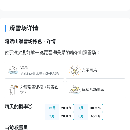
近江今津站
湖国巴士 今津社区巴士
20 分
JPY 220
滑雪场详情
箱馆山滑雪场
箱馆山滑雪场特色・详情
位于滋贺县能够一览琵琶湖美景的箱馆山滑雪场！
温泉
亲子同乐
Makino高原温泉SARASA
外语滑雪课程（滑雪教
体验活动丰富
学）
晴天的概率
12月
28.9 %
1月
30.2 %
2月
28.4 %
3月
45.1 %
当前积雪量