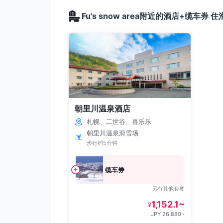
Fu's snow area附近的酒店+缆车券 
朝里川温泉酒店
札幌、二世谷、喜乐乐
朝里川温泉滑雪场
步行约5分钟
缆车券
另有其他套餐
1,152.1~
¥
JPY 26,880~