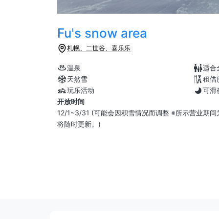
Fu's snow area
札幌、二世谷、喜乐乐
温泉
适合
天然雪
租借
玩乐活动
可滑
开放时间
12/1~3/31 (可能会因积雪情况而调整 ※所示营
将随时更新。)