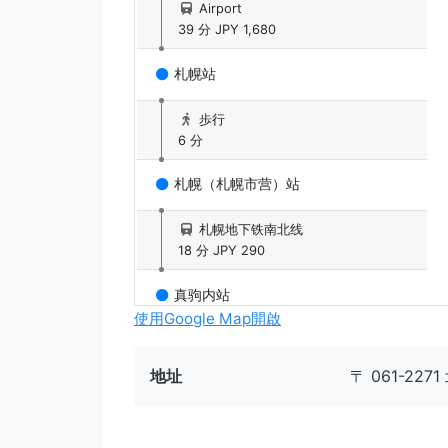
Airport
39 分
JPY 1,680
札幌站
歩行
6 分
札幌（札幌市营）站
札幌地下铁南北线
18 分
JPY 290
真驹内站
使用Google Map開啟
無料接送巴士
20 分
地址
〒 061-22
Fu's snow area