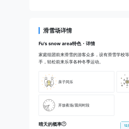
滑雪场详情
Fu's snow area特色・详情
家庭组团前来滑雪的游客众多，设有滑雪学校
手，轻松前来乐享各种冬季运动。
亲子同乐
开放夜场/晨间时段
晴天的概率
12