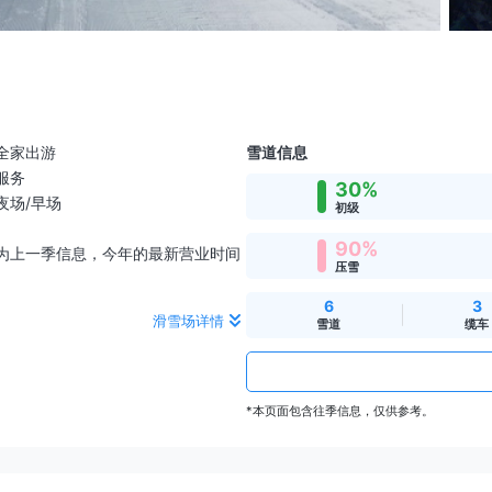
全家出游
雪道信息
服务
30%
夜场/早场
初级
90%
业期间为上一季信息，今年的最新营业时间
压雪
6
3
滑雪场详情
雪道
缆车
*本页面包含往季信息，仅供参考。