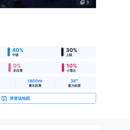
3
40%
30%
中级
上级
0%
10%
非压雪
小雪丘
m
°
1800
38
最长距离
最大斜度
滑雪场地图