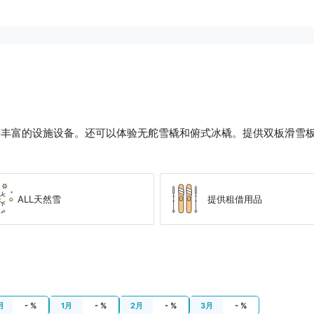
等丰富的设施设备。还可以体验无舵雪橇和俯式冰橇。提供双板滑雪
ALL天然雪
提供租借用品
月
- %
1月
- %
2月
- %
3月
- %