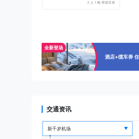
2 人 1 晚 带缆车券
全新登场
酒店+缆车券 
交通资讯